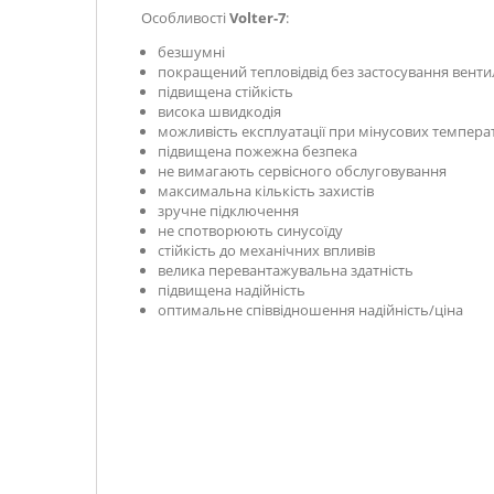
Особливості
Volter-7
:
безшумні
покращений тепловідвід без застосування вент
підвищена стійкість
висока швидкодія
можливість експлуатації при мінусових температ
підвищена пожежна безпека
не вимагають сервісного обслуговування
максимальна кількість захистів
зручне підключення
не спотворюють синусоїду
стійкість до механічних впливів
велика перевантажувальна здатність
підвищена надійність
оптимальне співвідношення надійність/ціна