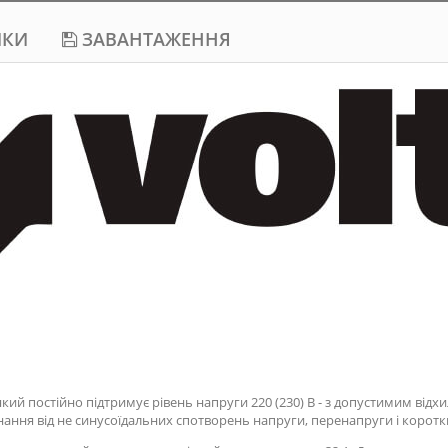
ИКИ
ЗАВАНТАЖЕННЯ
який постійно підтримує рівень напруги 220 (230) В - з допустимим від
аднання від не синусоїдальних спотворень напруги, перенапруги і корот