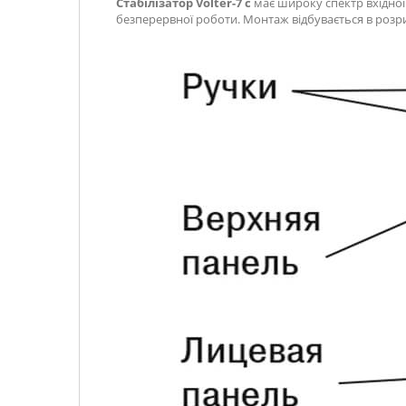
Стабілізатор Volter-7 с
має широку спектр вхідної
безперервної роботи. Монтаж відбувається в розри