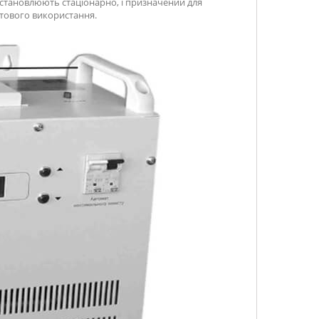
встановлюють стаціонарно, і призначений для
утового використання.