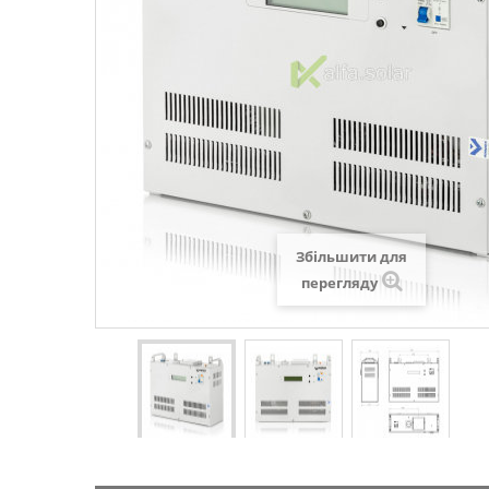
Збільшити для
перегляду