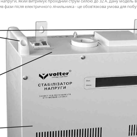
 напруги, який витримує прохідний струм силою до 32 А. Дану модель 
в фази після електричного лічильника - це обов'язкова умова для поб