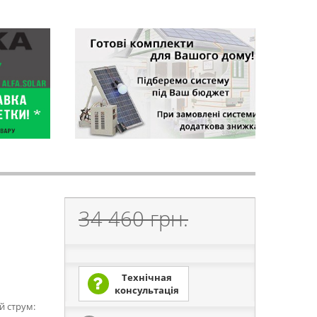
34 460 грн.
Технічная
консультація
й струм: