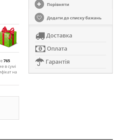
Порівняти
Додати до списку бажань
Доставка
Оплата
те
765
Гарантія
ме в сумі
ифікат на