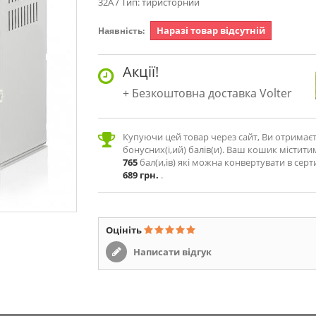
32А / Тип: тиристорний
Наразі товар відсутній
Наявність:
Акції!
Безкоштовна доставка Volter
Купуючи цей товар через сайт, Ви отримає
бонусних(і,ий) балів(и). Ваш кошик містити
765
бал(и,ів) які можна конвертувати в серт
689 грн.
.
Оцініть
Написати відгук