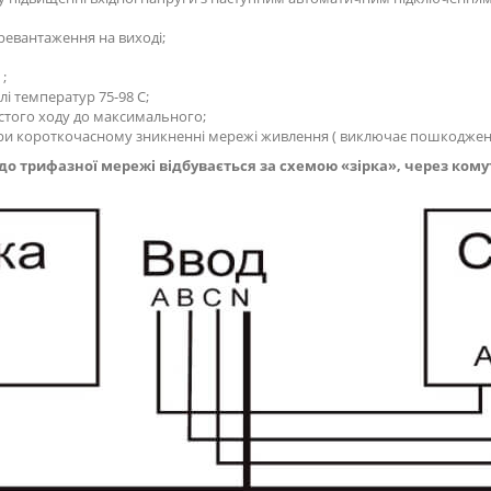
ревантаження на виході;
;
і температур 75-98 С;
остого ходу до максимального;
 при короткочасному зникненні мережі живлення ( виключає пошкоджен
до трифазної мережі відбувається за схемою «зірка», через ком