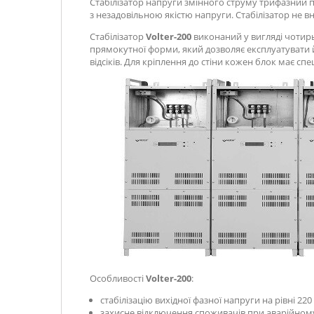
Стабілізатор напруги змінного струму трифазний 
з незадовільною якістю напруги. Стабілізатор не в
Стабілізатор
Volter-200
виконаний у вигляді чотирьо
прямокутної форми, який дозволяє експлуатувати йо
відсіків. Для кріплення до стіни кожен блок має сп
Особливості
Volter-200
:
стабілізацію вихідної фазної напруги на рівні 220
захисне відключення споживачів при аварійном