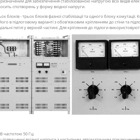
призначений для забезпечення стабілізованою напругою всіх видів еле
носить спотворень у форму вхідної напруги.
х блоків - трьох блоків фазної стабілізації та одного блоку комутації
го в підлоговому варіанті з обов'язковим кріпленням до стіни та підло
еціальні петлі у верхній частині. Для кріплення до підлоги використовуют
 В частотою 50 Гц;
у підвищенні вхідної напруги з наступним автоматичним підключенням