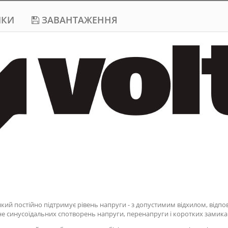
ИКИ
ЗАВАНТАЖЕННЯ
 який постійно підтримує рівень напруги - з допустимим відхилом, відп
д не синусоїдальних спотворень напруги, перенапруги і коротких замик