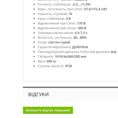
Точність стабілізації:
-2,5...+1,5%
Макс. потужність при Umin:
57,6/172,8 кВт
Кількість ступенів:
16
Крок стабілізації:
4 В
Відключення при Umin:
170 В
Відключення при Umax:
260 В
Затримка включення:
4,5-7,5 с
Вологість, не більше:
40…80%
Колір:
світло-сірий
Гарантія виробника:
ДОВІЧНА
Температурний діапазон: Робочий діапазон
від 
Габарити:
1610/4х560/285 мм
Вага:
650 кг
Ступінь захисту:
ІР20
ВІДГУКИ
Залиште відгук першим!