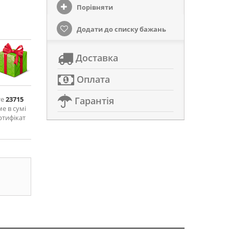
Порівняти
Додати до списку бажань
Доставка
Оплата
те
23715
Гарантія
ме в сумі
ртифікат