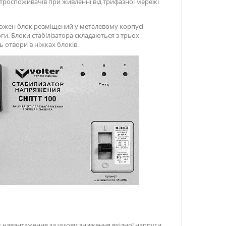
ктроспоживачів при живленні від трифазної мережі
. Кожен блок розміщений у металевому корпусі
ги. Блоки стабілізатора складаються з трьох
ь отвори в ніжках блоків.
 навантаження за умови зниження вхідної напруги