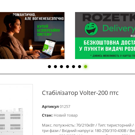
Стабілізатор Volter-200 птс
Артикул
01257
Стан:
Новий товар
Макс. потужність: 70/210кВт / Тип: тиристорний / 
три фази / Вхідний напруга: 180-250/310-430В / Ви