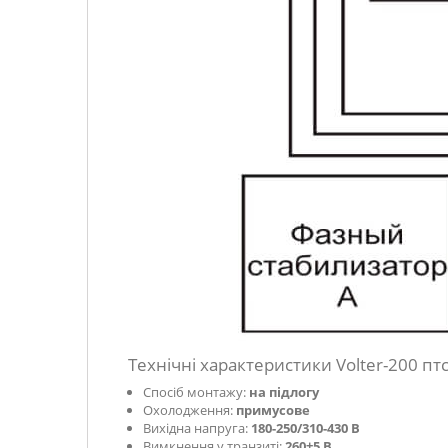
Технічні характеристики Volter-200 птс
Спосіб монтажу:
на підлогу
Охолодження:
примусове
Вихідна напруга:
180-250/310-430 В
Вимкнення у транзиті:
260±5 В