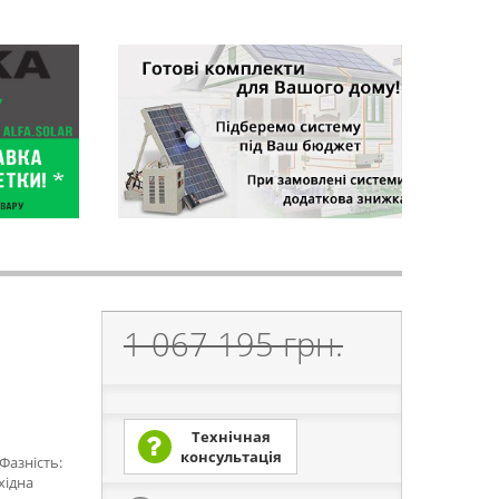
1 067 195 грн.
Технічная
консультація
Фазність:
хідна