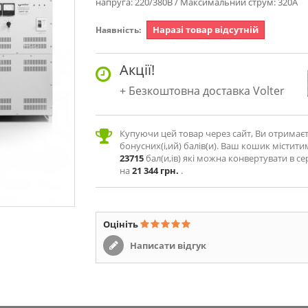
напруга: 220/380В / Максимальний струм: 320А
Наразі товар відсутній
Наявність:
Акції!
Безкоштовна доставка Volter
Купуючи цей товар через сайт, Ви отримає
бонусних(і,ий) балів(и). Ваш кошик містити
23715
бал(и,ів) які можна конвертувати в се
на
21 344 грн.
.
Оцініть
Написати відгук