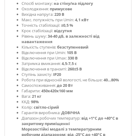
Спосіб монтажу:
на стіну/на підлогу
Охолодження:
примусове
Вихідна напруга:
220 В
Макс. потужність при Umin:
4,1 кВт
Точність стабілізації:
±0,5 %
Крок стабілізації:
відсутня
Рівень шуму:
34-40 дБ, в залежності від
навантаження
Кількість ступенів:
безступеневий
Відключення при Umin:
105 В
Відключення при Umax:
330 В
Затримка вмикання:
4,5-7,5 с
Відключення в транзиті:
260±5 В
Ступінь захисту:
IP20
Робота при відносній вологості, не більше:
40…80%
Самоспоживання:
до 20 Вт
Габарити:
450х420х160 мм
Вага:
21 кг
ККД:
98%
Колір:
світло-сірий
Гарантія виробника:
ДОВІЧНА
Діапазон робочих температур:
від +1°С до +40°С в
закритому приміщенні
Морозостійкі моделі з температурним
робочим діапазоном: від -25°С до +40°С в