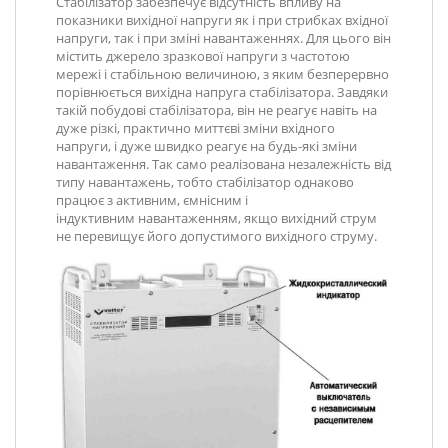
Стабілізатор забезпечує відсутність впливу на
показники вихідної напруги як і при стрибках вхідної
напруги, так і при зміні навантаженнях. Для цього він
містить джерело зразкової напруги з частотою
мережі і стабільною величиною, з яким безперервно
порівнюється вихідна напруга стабілізатора. Завдяки
такій побудові стабілізатора, він не реагує навіть на
дуже різкі, практично миттєві зміни вхідного
напруги, і дуже швидко реагує на будь-які зміни
навантаження. Так само реалізована незалежність від
типу навантажень, тобто стабілізатор однаково
працює з активним, ємнісним і
індуктивним навантаженням, якщо вихідний струм
не перевищує його допустимого вихідного струму.