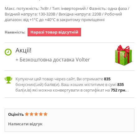
Макс. потужність: 7кВт / Тип: інверторний / Фазність: одна фаза /
Вхідний напруга: 130-320В / Вихідна напруга: 220В / Робочий
діапазон: від +1°С до +40°С в закритому приміщенні
Наразі товар відсутній
Наявність:
Акції!
Безкоштовна доставка Volter
Купуючи цей товар через сайт, Ви отримаєте
835
бонусних(і,ий) балів(и). Ваш кошик міститиме в сумі
835
бал(и,ів) які можна конвертувати в сертифікат на
752 грн.
.
Оцініть
Написати відгук