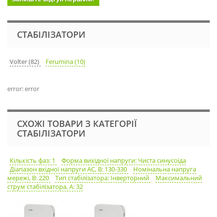
СТАБІЛІЗАТОРИ
Volter (82)
Ferumina (10)
error: error
СХОЖІ ТОВАРИ З КАТЕГОРІЇ
СТАБІЛІЗАТОРИ
Кількість фаз: 1
Форма вихідної напруги: Чиста синусоїда
Діапазон вхідної напруги АС, В: 130-330
Номінальна напруга
мережі, В: 220
Тип стабілізатора: Інверторний
Максимальний
струм стабілізатора, А: 32