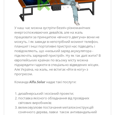
У наш час можна зустріти безліч різноманітних
енергоспоживаючих девайсів, але на жаль
працювати за принципом «вічного двигуна» вони не
можуть. І як завжди в непотрібний момент телефон,
планшет і інші портативні пристрої нас підводять і
повідомляють, що «низький заряд акумулятора -
підключіть зарядний пристрій». Ну як так далі жити? В
європейських країнах по всьому місту можна
підзарядити гаджети в спеціально відведених місцях.
Але Україна, на жаль, не встигає «йти в ногу» з
прогресом.
Команда
Alfa.Solar
надає такі послуги:
дизайнерський і ескізний проекти;
поставка якісного обладнання від провідних
світових виробників;
великовузлове постачання металоконструкцій
сонячного дерева, лавки також антивандальний