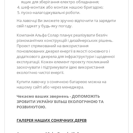
ящик для зберігання електро обладнання;
шеф-монтаж або монтаж нашою бригадою;
пуско-налагоджувальні роботи.
На лавочці Ви зможете зручно відпочити та зарядити
свій гаджет у будь-яку погоду.
Компанія Альфа Солар планує реалізувати безліч
різноманітних конструкцій і дизайнерських рішень.
Проект спрямований на використання
поновлюваних джерел енергії в якості основного і
додаткового джерела для інфраструктури і щоденної
експлуатації. Кожен елемент проекту покликаний
заохочувати і підтримувати ідею використання
екологічно чистої енергії.
Купити лавочку з сонячною батареєю можна на
нашому сайті або через менеджера.
Чекаємо ваших звернень - ДОПОМОЖІТЬ
ЗРОБИТИ УКРАЇНУ БІЛЬШ ЕКОЛОГІЧНОЮ ТА
РОЗВИНУТОЮ.
ГАЛЕРЕЯ НАШИХ СОНЯЧНИХ ДЕРЕВ