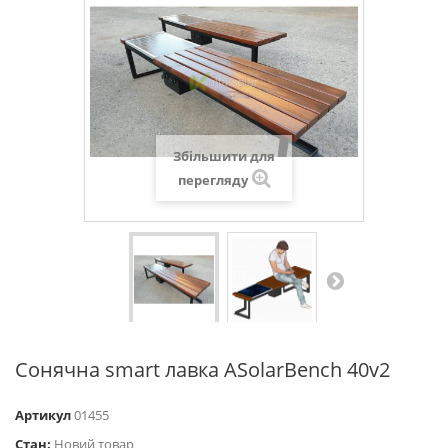
Збільшити для
перегляду
Сонячна smart лавка ASolarBench 40v2
Артикул
01455
Стан:
Новий товар