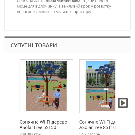
Сонячна лавка
ASolarBench 40v2
– це не просто
місце для відпочинку, а важливий крок у розвитку
енергонезалежного міського простору.
СУПУТНІ ТОВАРИ
Сонячне Wi-Fi дерево
Сонячне Wi-Fi дерево
ASolarTree 5ST50
ASolarTree 8ST100
248 393 грн.
546 837 грн.