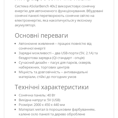
Система ASolarBench 40v2 використовує сонячну
енергію для автономного функціонування. Вбудовані
сонячні панелі перетворюють сонячне світло на
електроенергію, яка накопичується у якісному
акумуляторі.
Основні переваги
Автономне живлення – працює повністю від
сонячної енергії
Зарядні можливості – два USB-порти (5V, 2.1A) та
бездротова зарядка (Qi стандарт - опція)
Сучасний дизайн – пасує для парків, скверів,
набережних, торгових центрів
Міцність та довговічність – антивандальні
матеріали, стійкі до погодних умов
Технічні характеристики
Сонячна панель: 40 Вт
Вихідна напруга: 5V (USB)
Розміри: 2000 х 450 х 440 мм
Матеріал: метал із порошковим фарбуванням,
калене скло панелі та дерево оброблене