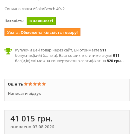
Сонячна лавка
ASolarBench 40v2
в наявності
Наявність:
Увага: Обмежена кількість товару!
Купуючи цей товар через сайт, Ви отримаєте
911
бонусних(і,ий) балів(и). Ваш кошик міститиме в сумі
911
бал(и,ів) які можна конвертувати в сертифікат на
820 грн.
.
Оцініть
Написати відгук
41 015 грн.
оновлено 03.08.2026