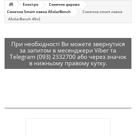
Електро
Сонячне дерево
Сонячна Smart лавка ASolarBench
Сонячна smart лавка
ASolarBench 40v2
При необхідності Ви можете звернутися
за запитом в месенджери Viber та
Telegram (093) 2332700 або через значок
в нижньому правому кутку.