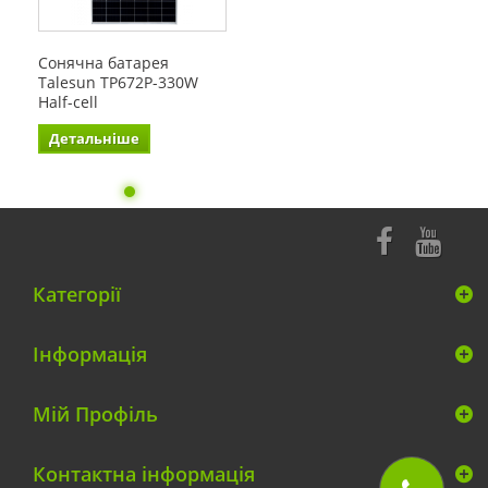
Сонячна батарея
Talesun TP672P-330W
Half-cell
Детальніше
Категорії
Інформація
Мій Профіль
Контактна інформація