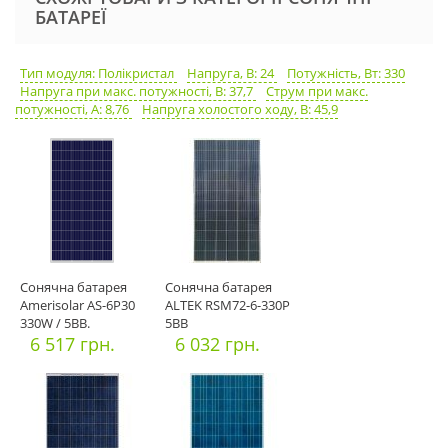
БАТАРЕЇ
Тип модуля: Полікристал
Напруга, В: 24
Потужність, Вт: 330
Напруга при макс. потужності, В: 37,7
Струм при макс.
потужності, А: 8,76
Напруга холостого ходу, В: 45,9
Сонячна батарея
Сонячна батарея
Amerisolar AS-6P30
ALTEK RSM72-6-330P
330W / 5BB.
5BB
Офіційний імп
6 517 грн.
6 032 грн.