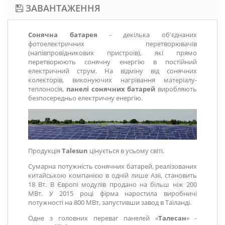
ЗАВАНТАЖЕННЯ
Сонячна батарея
- декілька об'єднаних
фотоелектричних перетворювачів
(напівпровідникових пристроїв), які прямо
перетворюють сонячну енергію в постійний
електричний струм. На відміну від сонячних
колекторів, виконуючих нагрівання матеріалу-
теплоносія,
панелі сонячних батарей
виробляють
безпосередньо електричну енергію.
Продукція
Talesun
цінується в усьому світі.
Сумарна потужність сонячних батарей, реалізованих
китайською компанією в одній лише Азії, становить
18 Вт. В Європі модулів продано на більш ніж 200
МВт. У 2015 році фірма наростила виробничі
потужності на 800 МВт, запустивши завод в Таїланді.
Одне з головних переваг панелей «
Талесан
» -