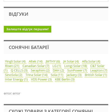
ВІДГУКИ
Залиште відгук першим!
СОНЯЧНІ БАТАРЕЇ
Yingli Solar (4)
Altek (14)
JMTHY (6)
JA Solar (4)
Alfa.Solar (4)
Risen (21)
Canadian Solar (7)
LG (1)
Longi Solar (18)
C&T Solar
(1)
Q CELLS (3)
Seraphim (2)
DAH (2)
SunPower (7)
Leapton (7)
SinoSola (2)
Trina Solar (14)
Sola (11)
Jackery (3)
British Solar (1)
Inter Energy (1)
VDS Power (3)
KBE Berlin (3)
error: error
СХОЖІ ТОВАРИ З КАТЕГОРІЇ СОНЯЧНІ