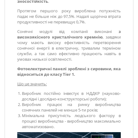
зносостійкість
.
Протягом першого року вироблена потужність
падає не більше ніж до 97,5%. Надалі щорічна втрата
продуктивності не перевищує 0,7%.
Сонячні модулі від компанії виконані
з
високоякісного кристалічного кремнію
, завдяки
чому мають високу ефективність перетворення
сонячної енергії в електричну, тривалим терміном
служби, а так само ефективно працюють навіть в
умовах низької освітленості.
Фотоелектричні панелі зроблені з сировини, яка
відноситься до класу Tier 1.
Що це значить:
Виробник постійно інвестує в НДДКР (науково-
дослідні і дослідно-конструкторські роботи);
Виробник працює на ринку виробництва
сонячних панелей не менше 5-ти років;
Мінімальна присутність людського фактору в
процесі виробництва - виробництво максимально
автоматизовано.