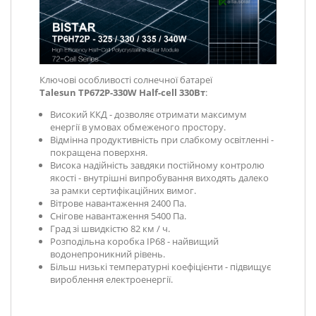
Ключові особливості солнечної батареї
Talesun TP672P-330W Half-cell 330Вт
:
Високий ККД - дозволяє отримати максимум
енергії в умовах обмеженого простору.
Відмінна продуктивність при слабкому освітленні -
покращена поверхня.
Висока надійність завдяки постійному контролю
якості - внутрішні випробування виходять далеко
за рамки сертифікаційних вимог.
Вітрове навантаження 2400 Па.
Снігове навантаження 5400 Па.
Град зі швидкістю 82 км / ч.
Розподільна коробка IP68 - найвищий
водонепроникний рівень.
Більш низькі температурні коефіцієнти - підвищує
вироблення електроенергії.