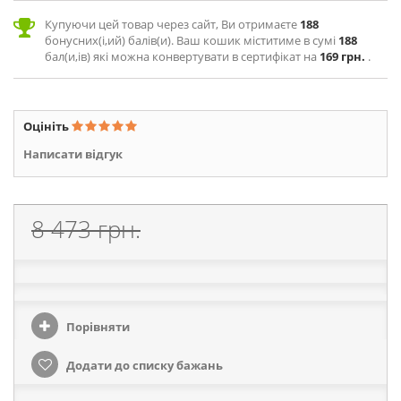
Купуючи цей товар через сайт, Ви отримаєте
188
бонусних(і,ий) балів(и). Ваш кошик міститиме в сумі
188
бал(и,ів) які можна конвертувати в сертифікат на
169 грн.
.
Оцініть
Написати відгук
8 473 грн.
Порівняти
Додати до списку бажань