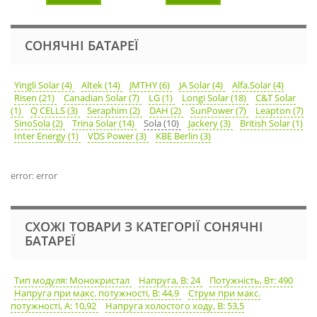
СОНЯЧНІ БАТАРЕЇ
Yingli Solar (4)
Altek (14)
JMTHY (6)
JA Solar (4)
Alfa.Solar (4)
Risen (21)
Canadian Solar (7)
LG (1)
Longi Solar (18)
C&T Solar
(1)
Q CELLS (3)
Seraphim (2)
DAH (2)
SunPower (7)
Leapton (7)
SinoSola (2)
Trina Solar (14)
Sola (10)
Jackery (3)
British Solar (1)
Inter Energy (1)
VDS Power (3)
KBE Berlin (3)
error: error
СХОЖІ ТОВАРИ З КАТЕГОРІЇ СОНЯЧНІ
БАТАРЕЇ
Тип модуля: Монокристал
Напруга, В: 24
Потужність, Вт: 490
Напруга при макс. потужності, В: 44,9
Струм при макс.
потужності, А: 10,92
Напруга холостого ходу, В: 53,5