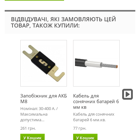
ВІДВІДУВАЧІ, ЯКІ ЗАМОВЛЯЮТЬ ЦЕЙ
ТОВАР, ТАКОЖ КУПИЛИ:
Запобіжник для АКБ
Кабель для
Запоб
М8
сонячних батарей 6
10x38
мм кв
Номінал: 30-400 А. /
Тип: C
Максимальна
Кабель для сонячних
напруг
допустима…
батарей 6 мм.кв.
158 грн
261 грн.
77 грн.
У Ко
У Кошик
У Кошик