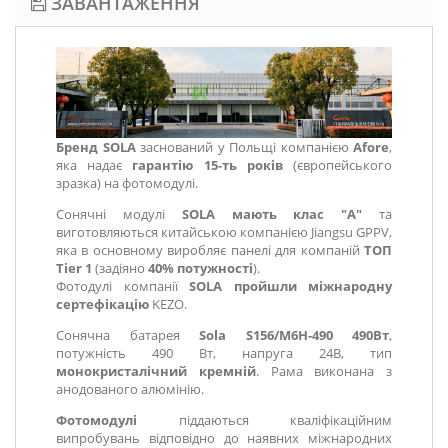
ЗАВАНТАЖЕННЯ
Бренд SOLA
заснований у Польщі компанією
Afore
,
яка надає
гарантію 15-ть років
(європейського
зразка) на фотомодулі.
Сонячні модулі
SOLA мають клас "А"
та
виготовляються китайською компанією Jiangsu GPPV,
яка в основному виробляє панелі для компаній
ТОП
Tier 1
(задіяно
40% потужності
).
Фотодулі компанії
SOLA пройшли міжнародну
сертефікацію
KEZO.
Сонячна батарея
Sola S156/M6H-490 490Вт
,
потужність 490 Вт, напруга 24В, тип
монокристалічний кремній
. Рама виконана з
анодованого алюмінію.
Фотомодулі
піддаються кваліфікаційним
випробувань відповідно до наявних міжнародних