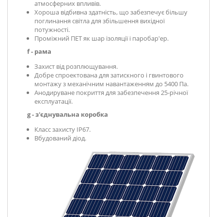
атмосферних впливів.
Хороша відбивна здатність, що забезпечує більшу
поглинання світла для збільшення вихідної
потужності.
Проміжний ПЕТ як шар ізоляції і паробар'ер.
f - рама
Захист від розплющування.
Добре спроектована для затискного і гвинтового
монтажу з механічним навантаженням до 5400 Па.
Анодируване покриття для забезпечення 25-річної
експлуатації.
g - з'єднувальна коробка
Класс захисту IP67.
Вбудований діод.