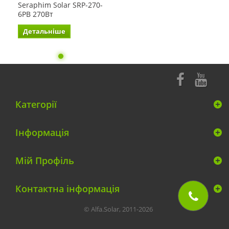
Seraphim Solar SRP-270-
6PB 270Вт
Детальніше
Категорії
Інформація
Мій Профіль
Контактна інформація
© Alfa.Solar, 2011-2026