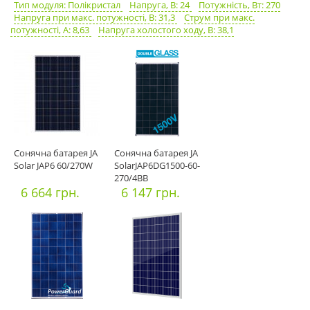
Тип модуля: Полікристал
Напруга, В: 24
Потужність, Вт: 270
Напруга при макс. потужності, В: 31,3
Струм при макс.
потужності, А: 8,63
Напруга холостого ходу, В: 38,1
Сонячна батарея JA
Сонячна батарея JA
Solar JAP6 60/270W
SolarJAP6DG1500-60-
270/4BB
6 664 грн.
6 147 грн.