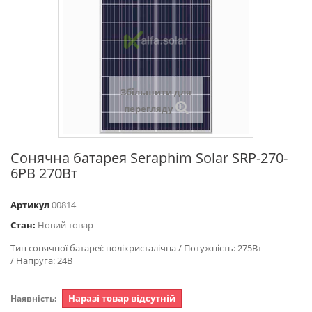
Збільшити для
перегляду
Сонячна батарея Seraphim Solar SRP-270-
6PB 270Вт
Артикул
00814
Стан:
Новий товар
Тип сонячної батареї: полікристалічна / Потужність: 275Вт
/ Напруга: 24В
Наразі товар відсутній
Наявність: