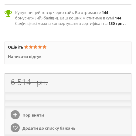
Купуючи цей товар через сайт, Ви отримаєте
144
бонусних(і,ий) балів(и). Ваш кошик міститиме в сумі
144
бал(и,ів) які можна конвертувати в сертифікат на
130 грн.
.
Оцініть
Написати відгук
6 514 грн.
Порівняти
Додати до списку бажань