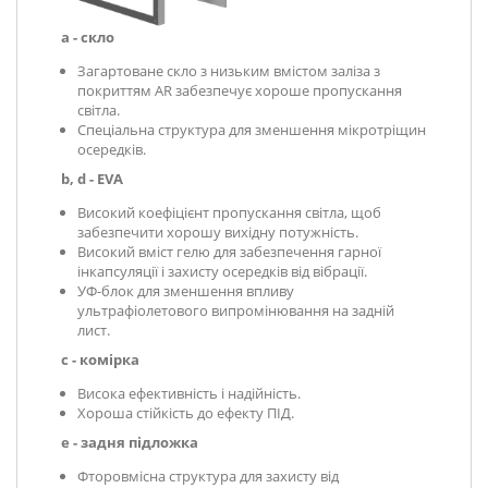
a - скло
Загартоване скло з низьким вмістом заліза з
покриттям AR забезпечує хороше пропускання
світла.
Спеціальна структура для зменшення мікротріщин
осередків.
b, d - EVA
Високий коефіцієнт пропускання світла, щоб
забезпечити хорошу вихідну потужність.
Високий вміст гелю для забезпечення гарної
інкапсуляції і захисту осередків від вібрації.
УФ-блок для зменшення впливу
ультрафіолетового випромінювання на задній
лист.
с - комірка
Висока ефективність і надійність.
Хороша стійкість до ефекту ПІД.
e - задня підложка
Фторовмісна структура для захисту від