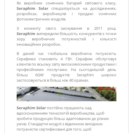
Як виробник сонячних батарей світового класу,
Seraphim Solar
спеціалізується на дослідженнях,
розробках, виробництві і продажі сонячних
фотоелектричних модулів.
З моменту свого заснування в 2011 році,
Seraphim
випередили більшість конкурентів з точки
зору виробничих потужностей і кількості
інноваційних розробок.
В даний час глобальна виробнича потужність
Серафима становить 4 ГВт. Серафим обслуговує
клієнтів по всьому світу високоякісними продуктами і
професійними послугами. На сьогоднішній день
більш 6GW продуктів Seraphim широко
застосовуються в більш ніж 40 країнах.
Seraphim Solar
постійно працюють над
вдосконаленням технологій виробництва, щоб
зробити продукцію більш адаптованою до різних
умов. Стандартні модулі з відмінною вихідною
потужністю сертифіковані для того, щоб