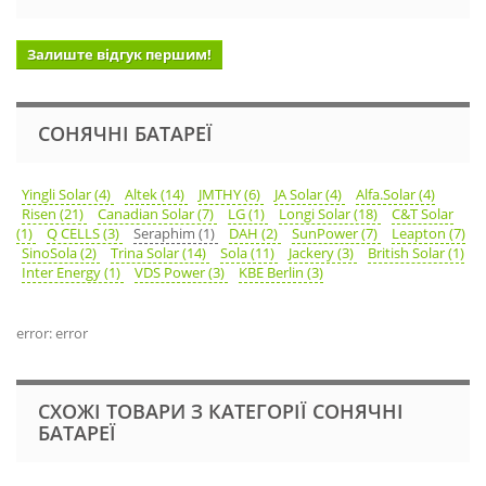
Залиште відгук першим!
СОНЯЧНІ БАТАРЕЇ
Yingli Solar (4)
Altek (14)
JMTHY (6)
JA Solar (4)
Alfa.Solar (4)
Risen (21)
Canadian Solar (7)
LG (1)
Longi Solar (18)
C&T Solar
(1)
Q CELLS (3)
Seraphim (1)
DAH (2)
SunPower (7)
Leapton (7)
SinoSola (2)
Trina Solar (14)
Sola (11)
Jackery (3)
British Solar (1)
Inter Energy (1)
VDS Power (3)
KBE Berlin (3)
error: error
СХОЖІ ТОВАРИ З КАТЕГОРІЇ СОНЯЧНІ
БАТАРЕЇ