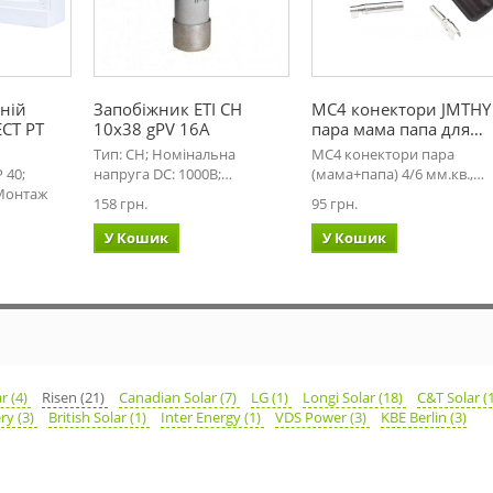
ній
Запобіжник ETI CH
MC4 конектори JMTHY
CT PT
10x38 gPV 16A
пара мама папа для…
Тип: CH; Номінальна
MC4 конектори пара
 40;
напруга DC: 1000В;…
(мама+папа) 4/6 мм.кв.,…
 Монтаж
158 грн.
95 грн.
У Кошик
У Кошик
ar (4)
Risen (21)
Canadian Solar (7)
LG (1)
Longi Solar (18)
C&T Solar (
ry (3)
British Solar (1)
Inter Energy (1)
VDS Power (3)
KBE Berlin (3)