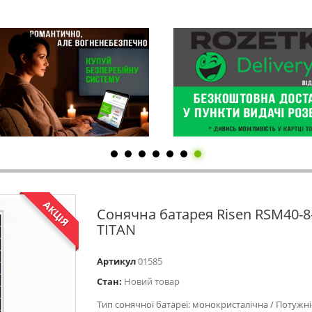
АКЦІЯ
Сонячна батарея Risen RSM40-
TITAN
Артикул
01585
Стан:
Новий товар
Тип сонячної батареї: монокристалічна / Потужні