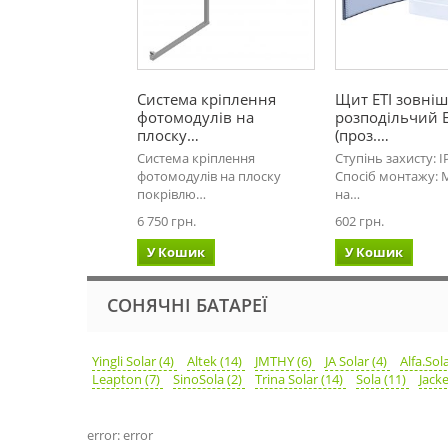
Система кріплення
Щит ETI зовніш
фотомодулів на
розподільчий E
плоску…
(проз.…
Система кріплення
Ступінь захисту: IP
фотомодулів на плоску
Спосіб монтажу:
покрівлю…
на…
6 750 грн.
602 грн.
У Кошик
У Кошик
СОНЯЧНІ БАТАРЕЇ
Yingli Solar (4)
Altek (14)
JMTHY (6)
JA Solar (4)
Alfa.Sol
Leapton (7)
SinoSola (2)
Trina Solar (14)
Sola (11)
Jacke
error: error