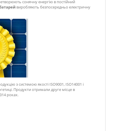
еретворюють сонячну енергію в постійний
 батарей
виробляють безпосередньо електричну
родукцію з системою якості ISO9001, ISO14001 і
ргетиці. Продукти отримали друге місце в
014 роках.