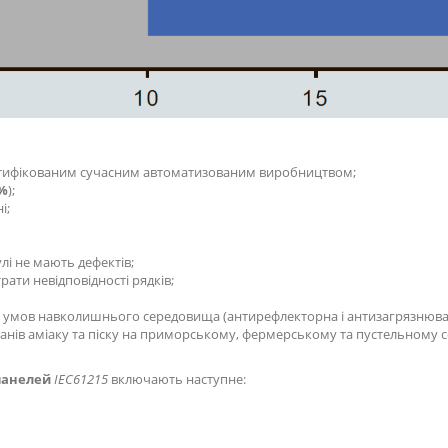
тифікованим сучасним автоматизованим виробництвом;
4%
);
і;
лі не мають дефектів;
ати невідповідності рядків;
 умов навколишнього середовища (антирефлекторна і антизагрязнюваль
туманів аміаку та піску на приморському, фермерському та пустельному
панелей
IEC61215
включають наступне: