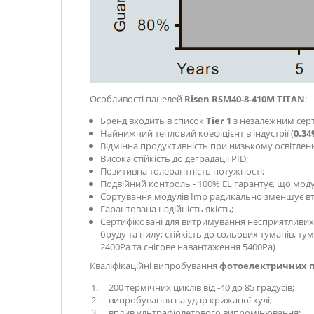
Особливості панелей
Risen RSM40-8-410M TITAN
:
Бренд входить в список
Tier 1
з незалежним сер
Найнижчий тепловий коефіцієнт в індустрії (
0.3
Відмінна продуктивність при низькому освітленн
Висока стійкість до деградації PID;
Позитивна толерантність потужності;
Подвійний контроль - 100% EL гарантує, що моду
Сортування модулів Imp радикально зменшує втр
Гарантована надійність якість;
Сертифіковані для витримування несприятливих
бруду та пилу; стійкість до сольових туманів, 
2400Ра та снігове навантаження 5400Ра)
Кваліфікаційні випробування
фотоелектричних 
200 термічних циклів від -40 до 85 градусів;
випробування на удар крижаної кулі;
вплив ультрафіолетового випромінювання;