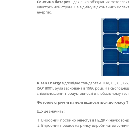
Сонячна батарея
- декілька об'єднаних фотоелек
електричний струм. На відміну від сонячних колек
енергію.
Risen Energy
відповідає стандартам TUV, UL, CE, GS
ISO18001. Була заснована в 1986 році. На сьогодніш
співвідношенні продуктивності в глобальному тесту
Фотоелектричні панелі відносяться до класу Ti
Що це значить:
Виробник постійно інвестує в НДДКР (науково-дос
Виробник працює на ринку виробництва сонячни