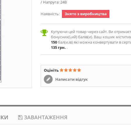
/ Напруга: 24В
Наявність:
Знято з виробництва
Купуючи цей товар через сайт, Ви отримає
бонусних(і,ий) балів(и). Ваш кошик містити
150
бал(и,ів) які можна конвертувати в серт
135 грн.
.
Оцініть
Написати відгук
ИКИ
ЗАВАНТАЖЕННЯ