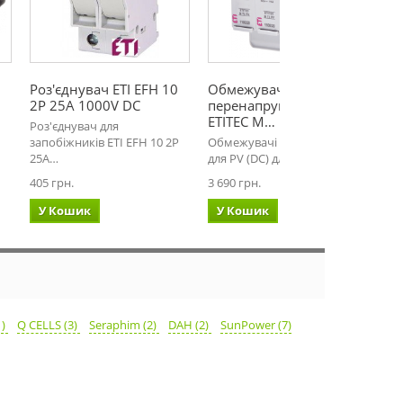
Роз'єднувач ETI EFH 10
Обмежувач
2P 25A 1000V DC
перенапруги для PV (DC)
ETITEC M…
Роз'єднувач для
запобіжників ETI EFH 10 2P
Обмежувачі перенапруги
25A…
для PV (DC) для захисту…
405 грн.
3 690 грн.
У Кошик
У Кошик
1)
Q CELLS (3)
Seraphim (2)
DAH (2)
SunPower (7)