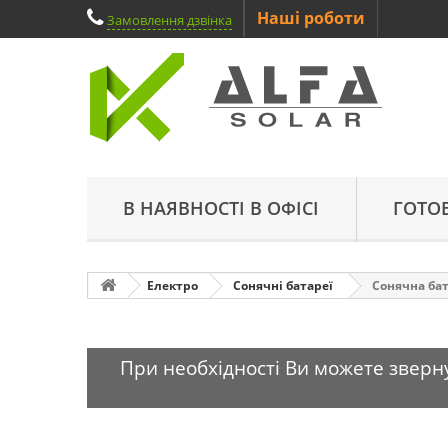
Наші роботи
Замовлення дзвінка
В НАЯВНОСТІ В ОФІСІ
ГОТО
Електро
Сонячні батареї
Сонячна бат
При необхідності Ви можете зверну