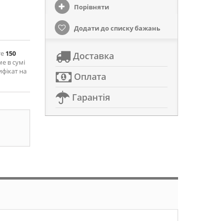
Порівняти
Додати до списку бажань
те
150
Доставка
ме в сумі
ифікат на
Оплата
Гарантія