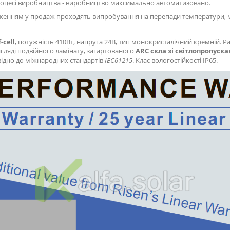
роцесі виробництва - виробництво максимально автоматизовано.
дженням у продаж проходять випробування на перепади температури, ме
-cell
, потужність 410Вт, напруга 24В, тип монокристалічний кремній. 
игляді подвійного ламінату, загартованого
ARC скла
зі світлопропуск
ідно до міжнародних стандартів
IEC61215
. Клас вологостійкості IP65.