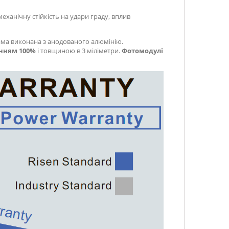
ханічну стійкість на удари граду, вплив
Рама виконана з анодованого алюмінію.
анням 100%
і товщиною в 3 міліметри.
Фотомодулі