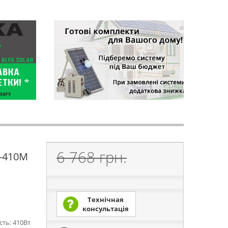
6 768 грн.
8-410M
Технічная
консультація
сть: 410Вт