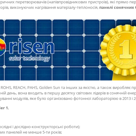
тричних перетворювачів (напівпровідникових пристроїв), які прямо п
торів, виконуючих нагрівання матеріалу-теплоносія,
панелі сонячних
, ROHS, REACH, PAHS, Golden Sun та інших за якістю, а також виробляє п
ній день, вона входить в першу десятку світових лідерів в сонячній ене
ванні модулів, яке було організовано фотонної лабораторією в 2013 і 2
er 1
.
лідні і дослідно-конструкторські роботи);
х панелей не менше 5-ти років;