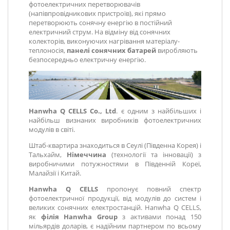
фотоелектричних перетворювачів
(напівпровідникових пристроїв), які прямо
перетворюють сонячну енергію в постійний
електричний струм. На відміну від сонячних
колекторів, виконуючих нагрівання матеріалу-
теплоносія,
панелі сонячних батарей
виробляють
безпосередньо електричну енергію.
Hanwha Q CELLS Co., Ltd
. є одним з найбільших і
найбільш визнаних виробників фотоелектричних
модулів в світі.
Штаб-квартира знаходиться в Сеулі (Південна Корея) і
Тальхайм,
Німеччина
(технології та інновації) з
виробничими потужностями в Південній Кореї,
Малайзії і Китай.
Hanwha Q CELLS
пропонує повний спектр
фотоелектричної продукції, від модулів до систем і
великих сонячних електростанцій. Hanwha Q CELLS,
як
філія Hanwha Group
з активами понад 150
мільярдів доларів, є надійним партнером по всьому