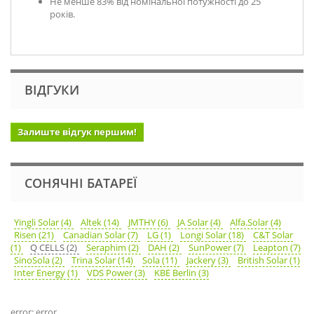
Не менше 83% від номінальної потужності до 25
років.
ВІДГУКИ
Залиште відгук першим!
СОНЯЧНІ БАТАРЕЇ
Yingli Solar (4)
Altek (14)
JMTHY (6)
JA Solar (4)
Alfa.Solar (4)
Risen (21)
Canadian Solar (7)
LG (1)
Longi Solar (18)
C&T Solar
(1)
Q CELLS (2)
Seraphim (2)
DAH (2)
SunPower (7)
Leapton (7)
SinoSola (2)
Trina Solar (14)
Sola (11)
Jackery (3)
British Solar (1)
Inter Energy (1)
VDS Power (3)
KBE Berlin (3)
error: error