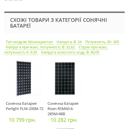
СХОЖІ ТОВАРИ З КАТЕГОРІЇ СОНЯЧНІ
БАТАРЕЇ
Тип модуля: Монокристал
Напруга, В: 24
Потужність, Вт: 305
Напруга при макс. потужності, В: 32,62
Струм при макс.
потужності, А: 9,35
Напруга холостого ходу, В: 40,05
Сонячна батарея
Сонячна батарея
Perlight PLM-200М-72
Risen RSM60-6-
285M/4ВВ
10 799 грн.
10 282 грн.