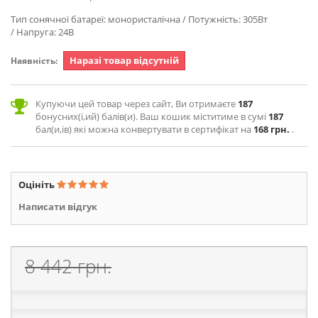
Тип сонячної батареї: монористалічна / Потужність: 305Вт
/ Напруга: 24В
Наразі товар відсутній
Наявність:
Купуючи цей товар через сайт, Ви отримаєте
187
бонусних(і,ий) балів(и). Ваш кошик міститиме в сумі
187
бал(и,ів) які можна конвертувати в сертифікат на
168 грн.
.
Оцініть
Написати відгук
8 442 грн.