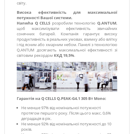
світу.
Висока ефективність для максимальної
потужності Вашої системи.
Hanwha Q CELLS
розробили технологію
Q.ANTUM
,
щоб максимізувати ефективність звичайних
сонячних батарей. Компанія гарантує високу
продуктивність в реальних умовах, взимку або влітку
і під ясним або хмарним небом. Панелі з технологією
Q.ANTUM досягають максимальної ефективності зі
світовим рекордом
ККД 19,5%
.
Гарантія на
Q CELLS
Q.PEAK-G4.1 305 Вт Mono
:
Не менше 97% від номінальної потужності
протягом першого року. Після цього макс. 0,6%
деградація в рік.
Не менше 92% від номінальної потужності до 10
років.