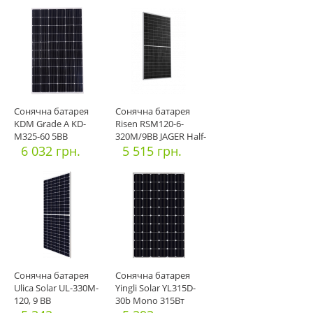
Сонячна батарея
Сонячна батарея
KDM Grade A KD-
Risen RSM120-6-
M325-60 5BB
320M/9ВВ JAGER Half-
6 032 грн.
cell
5 515 грн.
Сонячна батарея
Сонячна батарея
Ulica Solar UL-330M-
Yingli Solar YL315D-
120, 9 ВВ
30b Mono 315Вт