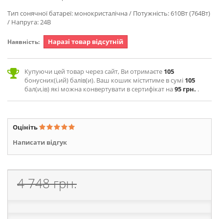
Тип сонячної батареї: монокристалічна / Потужність: 610Вт (764Вт)
/ Напруга: 24В
Наразі товар відсутній
Наявність:
Купуючи цей товар через сайт, Ви отримаєте
105
бонусних(і,ий) балів(и). Ваш кошик міститиме в сумі
105
бал(и,ів) які можна конвертувати в сертифікат на
95 грн.
.
Оцініть
Написати відгук
4 748 грн.