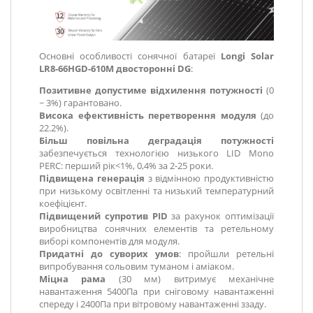
Основні особливості сонячної батареї
Longi Solar
LR8-66HGD-610M двосторонні DG
:
Позитивне допустиме відхилення потужності
(0
~ 3%) гарантовано.
Висока ефективність перетворення модуля
(до
22.2%).
Більш повільна деградація потужності
забезпечується технологією низького LID Mono
PERC: перший рік<1%, 0,4% за 2-25 роки.
Підвищена генерація
з відмінною продуктивністю
при низькому освітленні та низький температурний
коефіцієнт.
Підвищений супротив PID
за рахунок оптимізації
виробництва сонячних елементів та ретельному
виборі компонентів для модуля.
Придатні до суворих умов
: пройшли ретельні
випробування сольовим туманом і аміаком.
Міцна рама
(30 мм) витримує механічне
навантаження 5400Па при сніговому навантаженні
спереду і 2400Па при вітровому навантаженні ззаду.