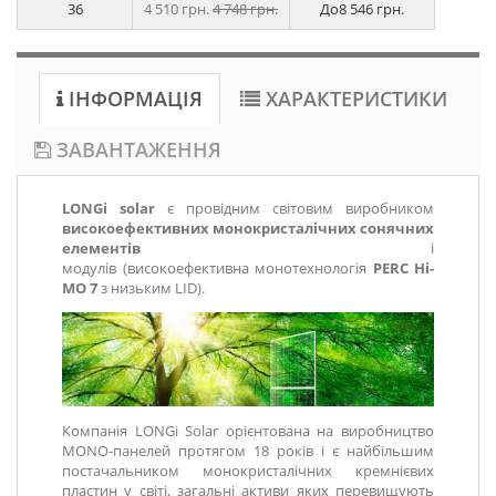
36
4 510 грн.
4 748 грн.
До
8 546 грн.
ІНФОРМАЦІЯ
ХАРАКТЕРИСТИКИ
ЗАВАНТАЖЕННЯ
LONGi solar
є провідним світовим виробником
високоефективних монокристалічних сонячних
елементів
і
модулів (високоефективна монотехнологія
PERC Hi-
MO 7
з низьким LID).
Компанія LONGi Solar орієнтована на виробництво
MONO-панелей протягом 18 років і є найбільшим
постачальником монокристалічних кремнієвих
пластин у світі, загальні активи яких перевищують