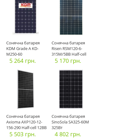
Сонячна батарея
Сонячна батарея
KDM Grade A KD-
Risen RSM120-6-
М250-60
315M/5ВВ Half-cell
5 264 грн.
5 170 грн.
Сонячна батарея
Сонячна батарея
Axioma AXP120-12-
SinoSola SA325-60M
156-290 Half-cell 12BB
325Вт
5 503 грн.
4 802 грн.