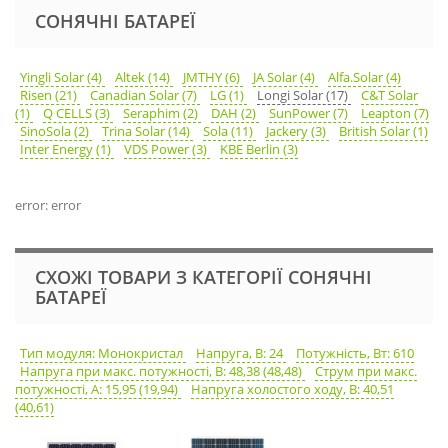
СОНЯЧНІ БАТАРЕЇ
Yingli Solar (4)
Altek (14)
JMTHY (6)
JA Solar (4)
Alfa.Solar (4)
Risen (21)
Canadian Solar (7)
LG (1)
Longi Solar (17)
C&T Solar
(1)
Q CELLS (3)
Seraphim (2)
DAH (2)
SunPower (7)
Leapton (7)
SinoSola (2)
Trina Solar (14)
Sola (11)
Jackery (3)
British Solar (1)
Inter Energy (1)
VDS Power (3)
KBE Berlin (3)
error: error
СХОЖІ ТОВАРИ З КАТЕГОРІЇ СОНЯЧНІ
БАТАРЕЇ
Тип модуля: Монокристал
Напруга, В: 24
Потужність, Вт: 610
Напруга при макс. потужності, В: 48,38 (48,48)
Струм при макс.
потужності, А: 15,95 (19,94)
Напруга холостого ходу, В: 40,51
(40,61)