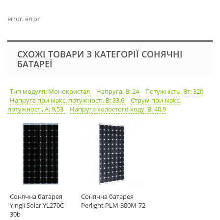
error: error
СХОЖІ ТОВАРИ З КАТЕГОРІЇ СОНЯЧНІ
БАТАРЕЇ
Тип модуля: Монокристал
Напруга, В: 24
Потужність, Вт: 320
Напруга при макс. потужності, В: 33,6
Струм при макс.
потужності, А: 9,53
Напруга холостого ходу, В: 40,9
Сонячна батарея
Сонячна батарея
Yingli Solar YL270C-
Perlight PLM-300М-72
30b