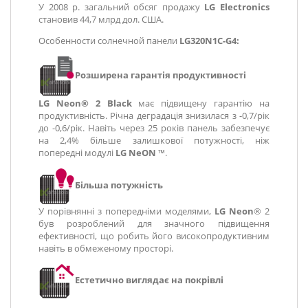
У 2008 р. загальний обсяг продажу
LG Electronics
становив 44,7 млрд дол. США.
Особенности солнечной панели
LG320N1C-G4:
Розширена гарантія продуктивності
LG Neon® 2 Black
має підвищену гарантію на
продуктивність. Річна деградація знизилася з -0,7/рік
до -0,6/рік. Навіть через 25 років панель забезпечує
на 2,4% більше залишкової потужності, ніж
попередні модулі
LG NeON
™.
Більша потужність
У порівнянні з попередніми моделями,
LG Neon
® 2
був розроблений для значного підвищення
ефективності, що робить його високопродуктивним
навіть в обмеженому просторі.
Естетично виглядає на покрівлі