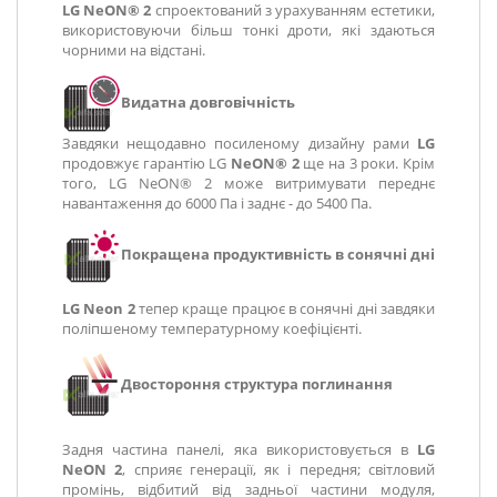
LG NeON® 2
спроектований з урахуванням естетики,
використовуючи більш тонкі дроти, які здаються
чорними на відстані.
Видатна довговічність
Завдяки нещодавно посиленому дизайну рами
LG
продовжує гарантію LG
NeON® 2
ще на 3 роки. Крім
того, LG NeON® 2 може витримувати переднє
навантаження до 6000 Па і заднє - до 5400 Па.
Покращена продуктивність в сонячні дні
LG Neon 2
тепер краще працює в сонячні дні завдяки
поліпшеному температурному коефіцієнті.
Двостороння структура поглинання
Задня частина панелі, яка використовується в
LG
NeON 2
, сприяє генерації, як і передня; світловий
промінь, відбитий від задньої частини модуля,