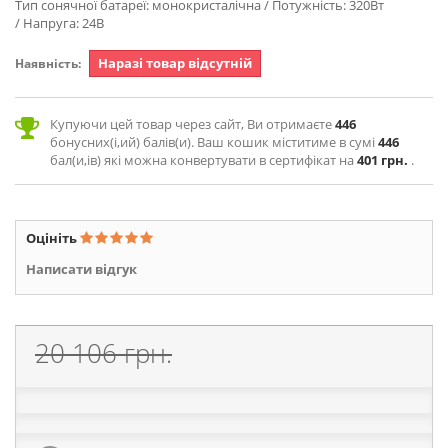
Тип сонячної батареї: монокристалічна / Потужність: 320Вт
/ Напруга: 24В
Наразі товар відсутній
Наявність:
Купуючи цей товар через сайт, Ви отримаєте
446
бонусних(і,ий) балів(и). Ваш кошик міститиме в сумі
446
бал(и,ів) які можна конвертувати в сертифікат на
401 грн.
.
Оцініть
Написати відгук
20 106 грн.