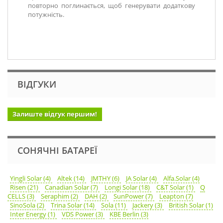
повторно поглинається, щоб генерувати додаткову
потужність.
ВІДГУКИ
Залиште відгук першим!
СОНЯЧНІ БАТАРЕЇ
Yingli Solar (4)
Altek (14)
JMTHY (6)
JA Solar (4)
Alfa.Solar (4)
Risen (21)
Canadian Solar (7)
Longi Solar (18)
C&T Solar (1)
Q
CELLS (3)
Seraphim (2)
DAH (2)
SunPower (7)
Leapton (7)
SinoSola (2)
Trina Solar (14)
Sola (11)
Jackery (3)
British Solar (1)
Inter Energy (1)
VDS Power (3)
KBE Berlin (3)