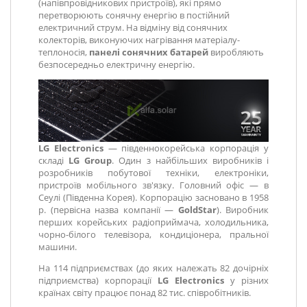
(напівпровідникових пристроїв), які прямо
перетворюють сонячну енергію в постійний
електричний струм. На відміну від сонячних
колекторів, виконуючих нагрівання матеріалу-
теплоносія,
панелі сонячних батарей
виробляють
безпосередньо електричну енергію.
LG Electronics
— південнокорейська корпорація у
складі
LG Group
. Один з найбільших виробників і
розробників побутової техніки, електроніки,
пристроїв мобільного зв'язку. Головний офіс — в
Сеулі (Південна Корея). Корпорацію засновано в 1958
р. (первісна назва компанії —
GoldStar
). Виробник
перших корейських радіоприймача, холодильника,
чорно-білого телевізора, кондиціонера, пральної
машини.
На 114 підприємствах (до яких належать 82 дочірніх
підприємства) корпорації
LG Electronics
у різних
країнах світу працює понад 82 тис. співробітників.