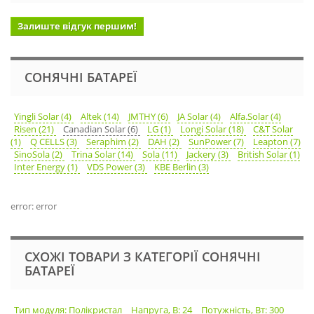
Залиште відгук першим!
СОНЯЧНІ БАТАРЕЇ
Yingli Solar (4)
Altek (14)
JMTHY (6)
JA Solar (4)
Alfa.Solar (4)
Risen (21)
Canadian Solar (6)
LG (1)
Longi Solar (18)
C&T Solar
(1)
Q CELLS (3)
Seraphim (2)
DAH (2)
SunPower (7)
Leapton (7)
SinoSola (2)
Trina Solar (14)
Sola (11)
Jackery (3)
British Solar (1)
Inter Energy (1)
VDS Power (3)
KBE Berlin (3)
error: error
СХОЖІ ТОВАРИ З КАТЕГОРІЇ СОНЯЧНІ
БАТАРЕЇ
Тип модуля: Полікристал
Напруга, В: 24
Потужність, Вт: 300