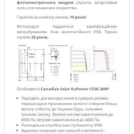
фотоелектричного модуля
служить загартоване
скло з поглинаючим покриттям.
Гарантія на сонячну панель
10 років
!
Фотомодулі піддаються кваліфікаційним
випробуванням. Клас вологостійкості IP68. Термін
служби
25 років.
Особливості
Canadian Solar
KuPower CS3K-300P
:
Підходять для використання в суворих умовах -
перешкоджає прониканню вологи і створює більш
високу стійкість до піщаних бурь, сольових
туманів і аміаку. Велике снігове навантаження до
6000 Па, вітрове навантаження до 4000 Па.
Розподільна коробка має ступізахисту IP68.
Відмінна генерація при низькій освітленості -