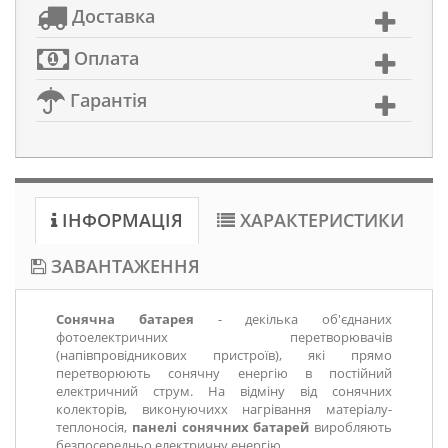
Доставка
Оплата
Гарантія
ІНФОРМАЦІЯ
ХАРАКТЕРИСТИКИ
ЗАВАНТАЖЕННЯ
Сонячна батарея
- декілька об'єднаних
фотоелектричних перетворювачів
(напівпровідникових пристроїв), які прямо
перетворюють сонячну енергію в постійний
електричний струм. На відміну від сонячних
колекторів, виконуючихх нагрівання матеріалу-
теплоносія,
панелі
сонячних батарей
виробляють
безпосередньо електричну енергію.