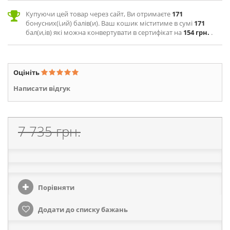
Купуючи цей товар через сайт, Ви отримаєте
171
бонусних(і,ий) балів(и). Ваш кошик міститиме в сумі
171
бал(и,ів) які можна конвертувати в сертифікат на
154 грн.
.
Оцініть
Написати відгук
7 735 грн.
Порівняти
Додати до списку бажань