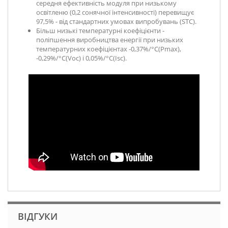
середня ефективність модуля при низькому
освітленю (0,2 сонячної інтенсивності) перевищує
97,5% - від стандартних умовах випробувань (STC).
Більш низькі температурні коефіцієнти -
поліпшення виробництва енергії при низьких
температурних коефіцієнтах -0,37%/°C(Pmax),
-0,29%/°C(Voc) і 0,05%/°C(Isc).
ВІДГУКИ