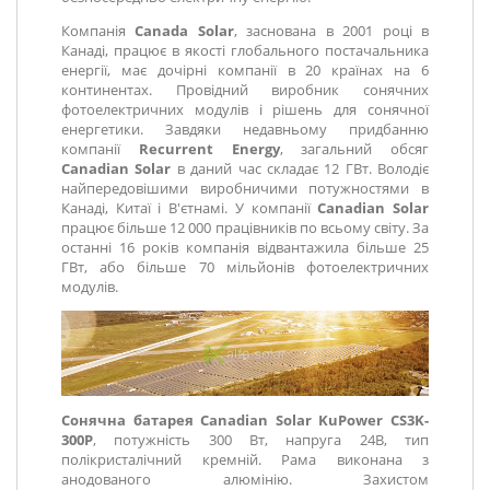
Компанія
Canada Solar
, заснована в 2001 році в
Канаді, працює в якості глобального постачальника
енергії, має дочірні компанії в 20 країнах на 6
континентах. Провідний виробник сонячних
фотоелектричних модулів і рішень для сонячної
енергетики. Завдяки недавньому придбанню
компанії
Recurrent Energy
, загальний обсяг
Canadian Solar
в даний час складає 12 ГВт. Володіє
найпередовішими виробничими потужностями в
Канаді, Китаї і В'єтнамі. У компанії
Canadian Solar
працює більше 12 000 працівників по всьому світу. За
останні 16 років компанія відвантажила більше 25
ГВт, або більше 70 мільйонів фотоелектричних
модулів
.
Сонячна батарея Canadian Solar KuPower CS3K-
300P
, потужність 300 Вт, напруга 24В, тип
полікристалічний кремній. Рама виконана з
анодованого алюмінію. Захистом