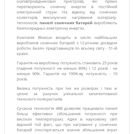
(напівпровідникових пристроїв), які прямо
перетворюють сонячну енергію в постійний
електричний струм. На відміну від сонячних
колекторів, виконуючих нагрівання матеріалу-
теплоносія,
панелі сонячних батарей
виробляють
безпосередньо електричну енергію.
Компанія Bluesun входить в число найбільших
виробників сонячних батарей з 12-річним досвідом
роботи. Безліч представництв по всьому світу - 51-ій
країні.
Гарантія на вироблену потужність становить 25 років
(падіння потужності не менше 80%) і 12 років - не
менше 90%. Гарантія на 100%-ву потужність - 10
років.
Велика потужність при тих же розмірах і тією ж
ціною за рахунок унікальної запатентованої
технології полікристалів.
Сучасна технологія 4BB дозволяє працювати панелі
більш ефективно (збільшення потужності при
високих температурах). Адже в науковому світі
відомий той факт, що при нагріванні у сонячних
батарей спостерігається значне збільшення втрат