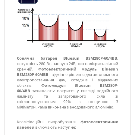
Сонячна батарея Bluesun BSM280P-60/4BB
,
потужність 280 Вт, напруга 24В, тип полікристалічний
кремній.
Фотоелектричний модуль Bluesun
BSM280P-60/4BB
-
відмінне рішення для автономного
електропостачання дач, котеджів і віддалених
об'єктів.
Фотомодулі Bluesun BSM280P-
60/4BB
захищають: покриття у вигляді подвійного
ламінату та загартованого скла зі
світлопропусканням 92% з товщиною 3
міліметри. Рама виконана з анодованого алюмінію.
Кваліфікаційні випробування
фотоелектричних
панелей
включають наступне: