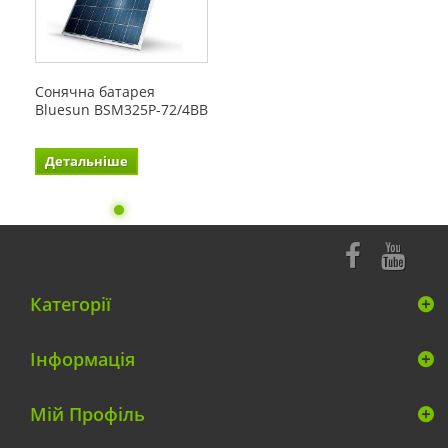
Сонячна батарея
Bluesun BSM325Р-72/4BB
Детальніше
Категорії
Інформація
Мій Профіль