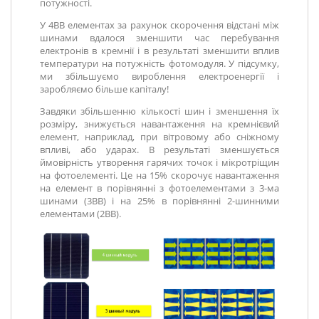
потужності.
У 4BB елементах за рахунок скорочення відстані між
шинами вдалося зменшити час перебування
електронів в кремнії і в результаті зменшити вплив
температури на потужність фотомодуля. У підсумку,
ми збільшуємо вироблення електроенергії і
заробляємо більше капіталу!
Завдяки збільшенню кількості шин і зменшення їх
розміру, знижується навантаження на кремнієвий
елемент, наприклад, при вітровому або сніжному
впливі, або ударах. В результаті зменшується
ймовірність утворення гарячих точок і мікротріщин
на фотоелементі. Це на 15% скорочує навантаження
на елемент в порівнянні з фотоелементами з 3-ма
шинами (3ВВ) і на 25% в порівнянні 2-шинними
елементами (2ВВ).