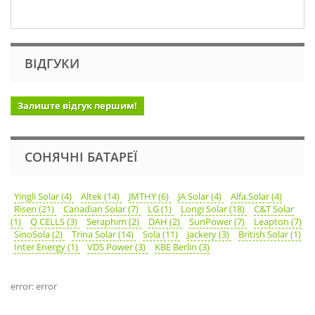
ВІДГУКИ
Залиште відгук першим!
СОНЯЧНІ БАТАРЕЇ
Yingli Solar (4)
Altek (14)
JMTHY (6)
JA Solar (4)
Alfa.Solar (4)
Risen (21)
Canadian Solar (7)
LG (1)
Longi Solar (18)
C&T Solar
(1)
Q CELLS (3)
Seraphim (2)
DAH (2)
SunPower (7)
Leapton (7)
SinoSola (2)
Trina Solar (14)
Sola (11)
Jackery (3)
British Solar (1)
Inter Energy (1)
VDS Power (3)
KBE Berlin (3)
error: error