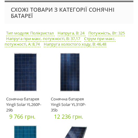
СХОЖІ ТОВАРИ З КАТЕГОРІЇ СОНЯЧНІ
БАТАРЕЇ
Тип модуля: Полікристал
Напруга, В: 24
Потужність, Вт: 325
Напруга при макс. потужності, В: 37,17
Струм при макс.
потужності, А: 8,74
Напруга холостого ходу, В: 46,48
Сонячна батарея
Сонячна батарея
Yingli Solar YL260P-
Yingli Solar YL310P-
29b
35b
9 766 грн.
12 236 грн.