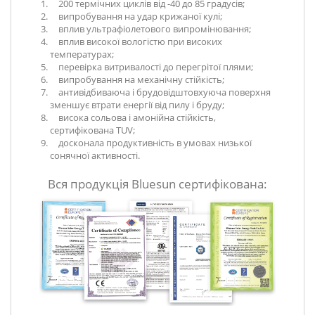
200 термічних циклів від -40 до 85 градусів;
випробування на удар крижаної кулі;
вплив ультрафіолетового випромінювання;
вплив високої вологістю при високих
температурах;
перевірка витривалості до перегрітої плями;
випробування на механічну стійкість;
антивідбиваюча і брудовідштовхуюча поверхня
зменшує втрати енергії від пилу і бруду;
висока сольова і амонійна стійкість,
сертифікована TUV;
досконала продуктивність в умовах низької
сонячної активності.
Вся продукція Bluesun сертифікована: