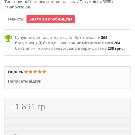
Тип сонячної батареї: полікристалічна / Потужність: 325Вт
/ Напруга: 24В
Наявність:
Знято з виробництва
Купуючи цей товар через сайт, Ви отримаєте
264
бонусних(і,ий) балів(и). Ваш кошик міститиме в сумі
264
бал(и,ів) які можна конвертувати в сертифікат на
238 грн.
.
Оцініть
Написати відгук
11 891 грн.