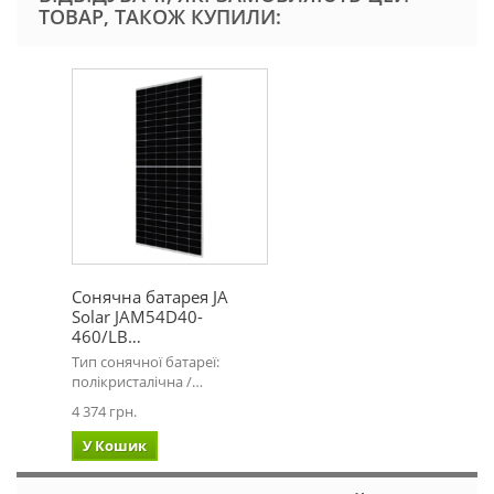
ТОВАР, ТАКОЖ КУПИЛИ:
Сонячна батарея JA
Solar JAM54D40-
460/LB…
Тип сонячної батареї:
полікристалічна /…
4 374 грн.
У Кошик