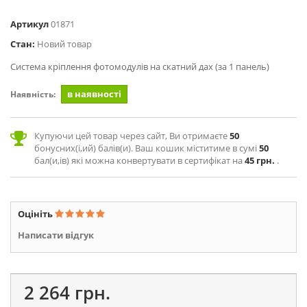
Артикул
01871
Стан:
Новий товар
Система кріплення фотомодулів на скатний дах (за 1 панель)
в наявності
Наявність:
Купуючи цей товар через сайт, Ви отримаєте
50
бонусних(і,ий) балів(и). Ваш кошик міститиме в сумі
50
бал(и,ів) які можна конвертувати в сертифікат на
45 грн.
.
Оцініть
Написати відгук
2 264 грн.