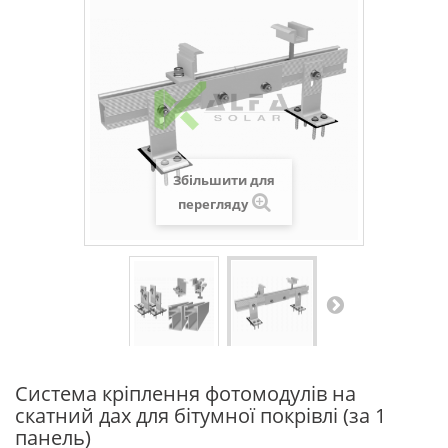
Збільшити для
перегляду
Система кріплення фотомодулів на
скатний дах для бітумної покрівлі (за 1
панель)