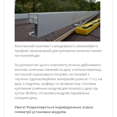
Монтажний комплект з анодованого алюмінієвого
профілю призначений для кріплення сонячної панелі
на похилий дах.
За допомогою цього комплекту можна здійснювати
монтаж сонячних панелей на даху з металочерепиці,
на плоскій оцинкованої покрівлі, на покрівлі з
гнучких гідроізоляційних матеріалів (шингас і т.п.), на
даху з ондуліна, шиферу та профнастилу. Система
кріплення сонячних модулів для похилого даху під
кутом 30-60гр. Установка модулів паралельно
площині даху.
Увага! Розраховується індивідуально згідно
геометрії установки модулів.