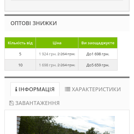
ОПТОВІ ЗНИЖКИ
Кількість від
Ціна
Ви заощаджуєте
5
1 924 грн.
2 264 грн.
До
1 698 грн.
10
1 698 грн.
2 264 грн.
До
5 659 грн.
ІНФОРМАЦІЯ
ХАРАКТЕРИСТИКИ
ЗАВАНТАЖЕННЯ