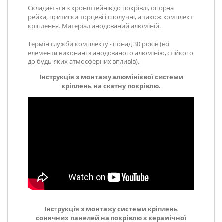
Складається з кронштейнів до покрівлі, опорна
рейка, притиски торцеві і сполучні, а також комплект
кріплення. Матеріал анодований алюміній.
Термін служби комплекту - понад 30 років (всі
елементи виконані з анодованого алюмінію, стійкого
до будь-яких атмосферних впливів).
Інструкція з монтажу алюмінієвої системи
кріплень на скатну покрівлю.
Інструкція з монтажу системи кріплень
сонячних панелей на покрівлю з керамічної