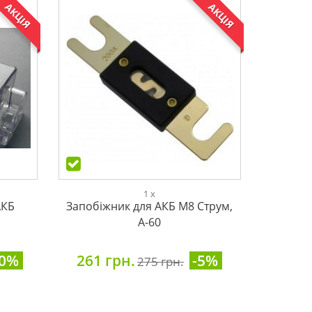
АКЦІЯ
АКЦІЯ
1 x
АКБ
Запобіжник для АКБ М8 Струм,
А-60
10%
261 грн.
-5%
275 грн.