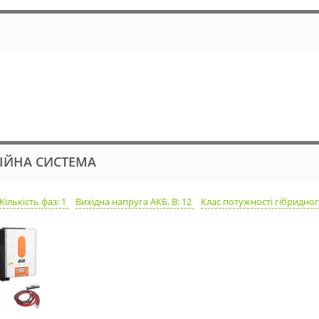
БІЙНА СИСТЕМА
Кількість фаз: 1
Вихідна напруга АКБ, В: 12
Клас потужності гібридног