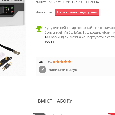
ємність АКБ: 1х100 Аг /Тип АКБ: LiFePO4
Наразі товар відсутній
Наявність:
Купуючи цей товар через сайт, Ви отримає
бонусних(і,ий) балів(и). Ваш кошик містити
433
бал(и,ів) які можна конвертувати в серт
390 грн.
.
Оцініть
Написати відгук
ВМІСТ НАБОРУ