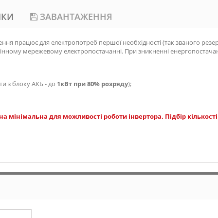
ИКИ
ЗАВАНТАЖЕННЯ
ння працює для електропотреб першої необхідності (так званого резер
 повноцінному мережевому електропостачанні. При зникненні енергопост
ти з блоку АКБ - до
1кВт при 80% розряду
);
на мінімальна для можливості роботи інвертора. Підбір кількост