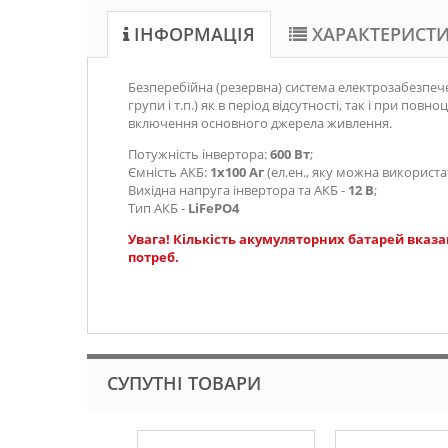
ІНФОРМАЦІЯ
ХАРАКТЕРИСТ
Безперебійна (резервна) система електрозабезпече
групи і т.п.) як в період відсутності, так і при
включення основного джерела живлення.
Потужність інвертора:
600 Вт
;
Ємність АКБ:
1х100 Аг
(ел.ен., яку можна використа
Вихідна напруга інвертора та АКБ
-
12 В
;
Тип АКБ -
LiFePO4
Увага! Кількість акумуляторних батарей вказа
потреб.
СУПУТНІ ТОВАРИ