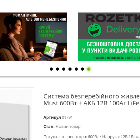
Система безперебійного живл
Must 600Вт + АКБ 12В 100Аг LiF
Артикул
01791
Стан:
Новий товар
Потужність інвертора: 600Вт / Напруга: 12В / Вст