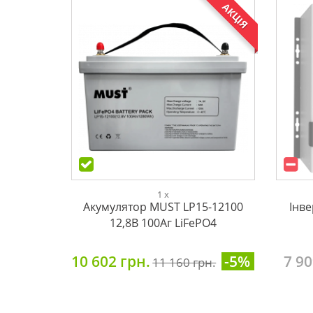
АКЦІЯ
1 x
Акумулятор MUST LP15-12100
Інв
12,8В 100Aг LiFePO4
10 602 грн.
-5%
7 90
11 160 грн.