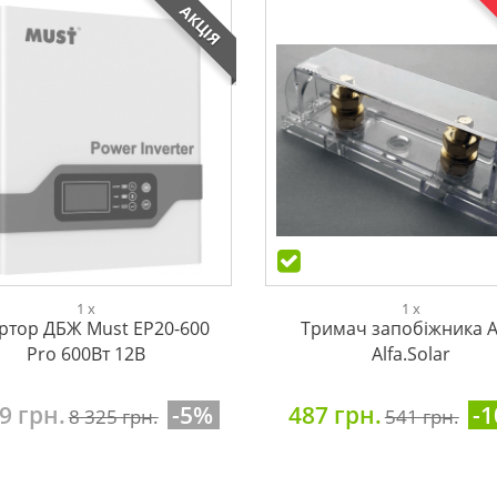
АКЦІЯ
1 x
1 x
ертор ДБЖ Must EP20-600
Тримач запобіжника 
Pro 600Вт 12В
Alfa.Solar
9 грн.
-5%
487 грн.
-
8 325 грн.
541 грн.