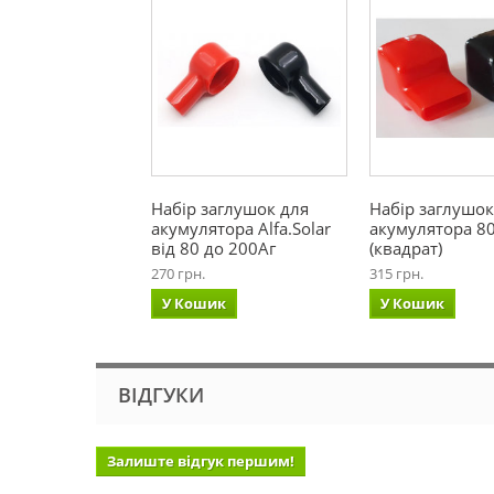
Набір заглушок для
Набір заглушок
акумулятора Alfa.Solar
акумулятора 80
від 80 до 200Аг
(квадрат)
270 грн.
315 грн.
У Кошик
У Кошик
ВІДГУКИ
Залиште відгук першим!