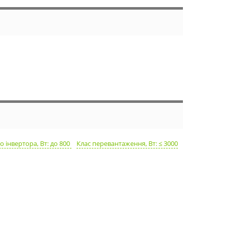
о інвертора, Вт: до 800
Клас перевантаження, Вт: ≤ 3000