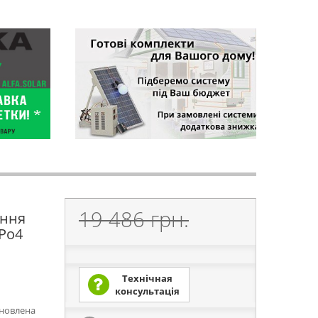
19 486 грн.
ення
ePo4
Технічная
консультація
ановлена