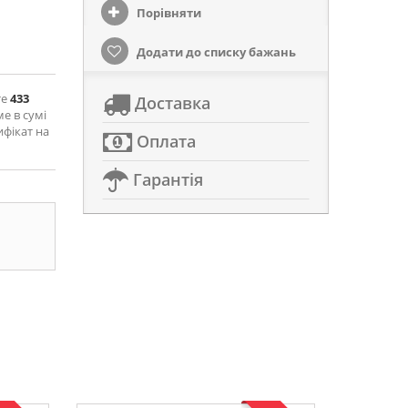
Порівняти
Додати до списку бажань
те
433
Доставка
ме в сумі
ифікат на
Оплата
Гарантія