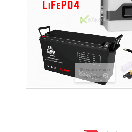
Збільшити для
перегляду