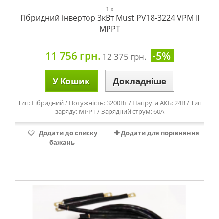
1 x
Гібридний інвертор 3кВт Must PV18-3224 VPM II
MPPT
11 756 грн.
-5%
12 375 грн.
У Кошик
Докладніше
Тип: Гібридний / Потужність: 3200Вт / Напруга АКБ: 24В / Тип
заряду: MPPT / Зарядний струм: 60А
Додати до списку
Додати для порівняння
бажань