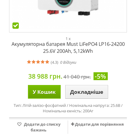
1 x
Акумуляторна батарея Must LiFePO4 LP16-24200
25.6V 200Ah, 5,12kWh
(4.3)
0
Відгуки
38 988 грн.
-5%
41 040 грн.
У Кошик
Докладніше
Тип: Літій-залізо-фосфатний / Номінальна напруга: 25.6В /
Номінальна ємність: 200Аг
Додати до списку
Додати для порівняння
бажань