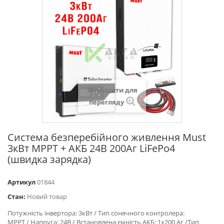
Збільшити для
перегляду
Система безперебійного живлення Must
3кВт MPPT + АКБ 24В 200Аг LiFePo4
(швидка зарядка)
Артикул
01844
Стан:
Новий товар
Потужність інвертора: 3кВт / Тип сонячного контролера:
MPPT / Напруга: 24В / Встановлена ємність АКБ: 1х200 Аг /Тип