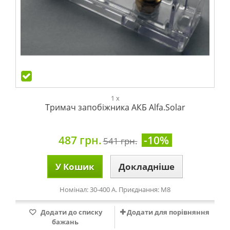
1 x
Тримач запобіжника АКБ Alfa.Solar
487 грн.
-10%
541 грн.
У Кошик
Докладніше
Номінал: 30-400 А. Приєднання: М8
Додати до списку
Додати для порівняння
бажань