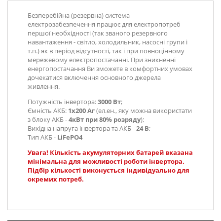
Безперебійна (резервна) система
електрозабезпечення працює для електропотреб
першої необхідності (так званого резервного
навантаження - світло, холодильник, насосні групи і
т.п.) як в період відсутності, так і при повноцінному
мережевому електропостачанні. При зникненні
енергопостачання Ви зможете в комфортних умовах
дочекатися включення основного джерела
живлення.
Потужність інвертора:
3000 Вт
;
Ємність АКБ:
1х200 Аг
(ел.ен., яку можна використати
з блоку АКБ -
4кВт при 80% розряду
);
Вихідна напруга інвертора та АКБ
-
24 В
;
Тип АКБ -
LiFePO4
Увага! Кількість акумуляторних батарей вказана
мінімальна для можливості роботи інвертора.
Підбір кількості виконується індивідуально для
окремих потреб.