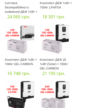
Система
Комплект ДБЖ 1кВт +
безперебійного
100Аг LiFePO4
живлення ДБЖ 1кВт +
200Аг LiFePO4
24 065 грн.
18 301 грн.
Комплект ДБЖ 1кВт +
Комплект ДБЖ 2E
100Аг GEL-CARBON
1кВт (Solar) + 100Аг
GEL-CARBON
16 748 грн.
21 195 грн.