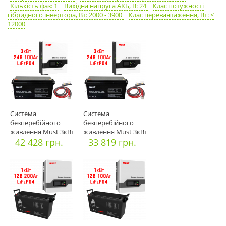
Кількість фаз: 1
Вихідна напруга АКБ, В: 24
Клас потужності
гібридного інвертора, Вт: 2000 - 3900
Клас перевантаження, Вт: ≤
12000
Система
Система
безперебійного
безперебійного
живлення Must 3кВт
живлення Must 3кВт
MPPT + АКБ 24В 100
42 428 грн.
MPPT + АКБ 24В 100
33 819 грн.