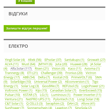
У Кошик
ВІДГУКИ
Залиште відгук першим!
ЕЛЕКТРО
Yingli Solar (4)
Altek (56)
EPsolar (37)
Santakups (1)
Growatt (27)
ALVA (11)
Must (64)
JMTHY (6)
Juta (20)
Huawei (28)
JA Solar
(4)
Alfa.Solar (117)
Risen (21)
Vision (6)
Kaco (11)
Axioma (1)
Trannergy (8)
ETI (21)
Challenger (39)
Fronius (20)
Victron
Energy (17)
ABB (54)
Delta (7)
Kostal (10)
PrimeVOLT (6)
SMA
(9)
SolarEdge (10)
Universal Power (2)
AEconversion (1)
Tigo
Energy (1)
Solar Log (3)
GoodWe (7)
REFUsol (5)
LogicPower (21)
Voltronic Power (1)
Kijo (15)
Canadian Solar (7)
EverExceed (15)
Pulsar (10)
KSTAR (7)
LG (1)
Luminous (1)
Power Inverter (11)
Ventura (21)
NetPRO UPS (11)
Pylontech (12)
Longi Solar (18)
C&T Solar (1)
Q CELLS (3)
Seraphim (2)
DAH (2)
Afore (41)
SunPower (7)
Sonnenschein (4)
Leapton (7)
SinoSola (2)