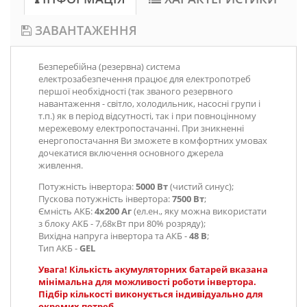
ЗАВАНТАЖЕННЯ
Безперебійна (резервна) система
електрозабезпечення працює для електропотреб
першої необхідності (так званого резервного
навантаження - світло, холодильник, насосні групи і
т.п.) як в період відсутності, так і при повноцінному
мережевому електропостачанні. При зникненні
енергопостачання Ви зможете в комфортних умовах
дочекатися включення основного джерела
живлення.
Потужність інвертора:
5000 Вт
(чистий синус);
Пускова потужність інвертора:
7500 Вт
;
Ємність АКБ:
4х200 Аг
(ел.ен., яку можна використати
з блоку АКБ - 7,68кВт при 80% розряду);
Вихідна напруга інвертора та АКБ
-
48 В
;
Тип АКБ -
GEL
Увага! Кількість акумуляторних батарей вказана
мінімальна для можливості роботи інвертора.
Підбір кількості виконується індивідуально для
окремих потреб.