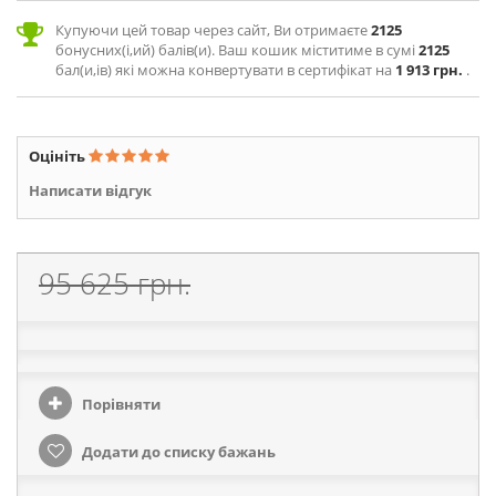
Купуючи цей товар через сайт, Ви отримаєте
2125
бонусних(і,ий) балів(и). Ваш кошик міститиме в сумі
2125
бал(и,ів) які можна конвертувати в сертифікат на
1 913 грн.
.
Оцініть
Написати відгук
95 625 грн.
Порівняти
Додати до списку бажань