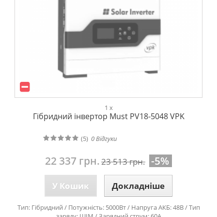
1 x
Гібридний інвертор Must PV18-5048 VPK
(5)
0
Відгуки
22 337 грн.
-5%
23 513 грн.
У Кошик
Докладніше
Тип: Гібридний / Потужність: 5000Вт / Напруга АКБ: 48В / Тип
заряду: ШІМ / Зарядний струм: 60А