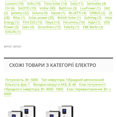
Luxeon (10)
Solis (10)
Trina Solar (14)
Sola (11)
Sermatec (4)
CH (6)
SHOTO (10)
Volter (90)
Batttron (3)
LuxPower (1)
UKC
(2)
Jackery (22)
Soluna (9)
Vipow (1)
BLUETTI (4)
ORBUS (2)
2E
(28)
Ritar (1)
Solax power (35)
British Solar (1)
Solinteg (3)
Inter
Energy (1)
FOX ESS (15)
Deye (13)
Ferumina (10)
АІДА (1)
VDS
Power (3)
Sako (5)
Stromherz (15)
Felicity (1)
KBE Berlin (3)
EASUN (1)
error: error
СХОЖІ ТОВАРИ З КАТЕГОРІЇ ЕЛЕКТРО
Потужність, Вт: 5000
Тип інвертора: Гібридний автономний
Кількість фаз: 1
Вихідна напруга АКБ, В: 48
Клас потужності
гібридного інвертора, Вт: 4000 - 5900
Клас перевантаження, Вт: ≤
6000