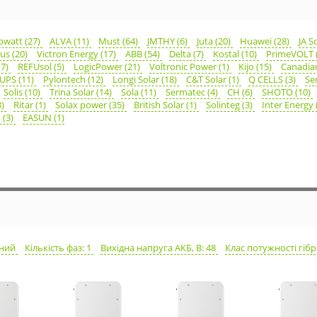
owatt (27)
ALVA (11)
Must (64)
JMTHY (6)
Juta (20)
Huawei (28)
JA S
us (20)
Victron Energy (17)
ABB (54)
Delta (7)
Kostal (10)
PrimeVOLT 
(7)
REFUsol (5)
LogicPower (21)
Voltronic Power (1)
Kijo (15)
Canadian
UPS (11)
Pylontech (12)
Longi Solar (18)
C&T Solar (1)
Q CELLS (3)
Se
Solis (10)
Trina Solar (14)
Sola (11)
Sermatec (4)
CH (6)
SHOTO (10)
8)
Ritar (1)
Solax power (35)
British Solar (1)
Solinteg (3)
Inter Energy 
 (3)
EASUN (1)
мний
Кількість фаз: 1
Вихідна напруга АКБ, В: 48
Клас потужності гібр