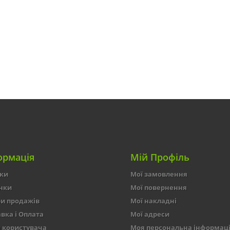
ормація
Мій Профіль
ки
Мої замовлення
нки
Мої повернення
и продажів
Мої накладні
вка і Оплата
Мої адреси
 користувача
Моя персональна інформац