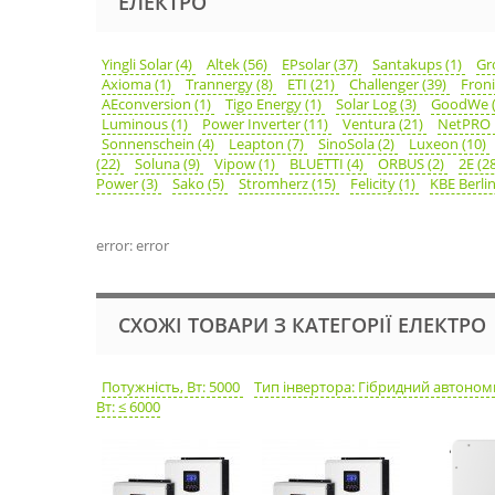
ЕЛЕКТРО
Yingli Solar (4)
Altek (56)
EPsolar (37)
Santakups (1)
Gr
Axioma (1)
Trannergy (8)
ETI (21)
Challenger (39)
Froni
AEconversion (1)
Tigo Energy (1)
Solar Log (3)
GoodWe 
Luminous (1)
Power Inverter (11)
Ventura (21)
NetPRO 
Sonnenschein (4)
Leapton (7)
SinoSola (2)
Luxeon (10)
(22)
Soluna (9)
Vipow (1)
BLUETTI (4)
ORBUS (2)
2E (2
Power (3)
Sako (5)
Stromherz (15)
Felicity (1)
KBE Berlin
error: error
СХОЖІ ТОВАРИ З КАТЕГОРІЇ ЕЛЕКТРО
Потужність, Вт: 5000
Тип інвертора: Гібридний автоно
Вт: ≤ 6000