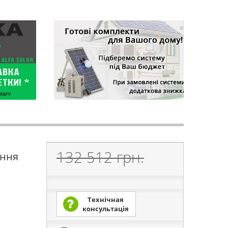
132 512 грн.
ення
Технічная
консультація