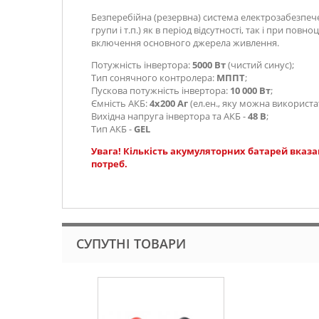
Безперебійна (резервна) система електрозабезпече
групи і т.п.) як в період відсутності, так і при
включення основного джерела живлення.
Потужність інвертора:
5000 Вт
(чистий синус);
Тип сонячного контролера:
МППТ
;
Пускова потужність інвертора:
10 000 Вт
;
Ємність АКБ:
4х200 Аг
(ел.ен., яку можна використа
Вихідна напруга інвертора та АКБ
-
48 В
;
Тип АКБ -
GEL
Увага! Кількість акумуляторних батарей вказа
потреб.
СУПУТНІ ТОВАРИ