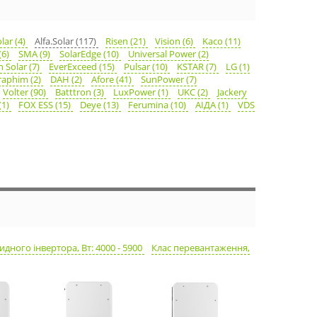
olar (4)
Alfa.Solar (117)
Risen (21)
Vision (6)
Kaco (11)
(6)
SMA (9)
SolarEdge (10)
Universal Power (2)
 Solar (7)
EverExceed (15)
Pulsar (10)
KSTAR (7)
LG (1)
raphim (2)
DAH (2)
Afore (41)
SunPower (7)
Volter (90)
Batttron (3)
LuxPower (1)
UKC (2)
Jackery
(1)
FOX ESS (15)
Deye (13)
Ferumina (10)
АІДА (1)
VDS
идного інвертора, Вт: 4000 - 5900
Клас перевантаження,