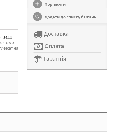
Порівняти
Додати до списку бажань
Доставка
те
2944
ме в сумі
Оплата
тифікат на
Гарантія