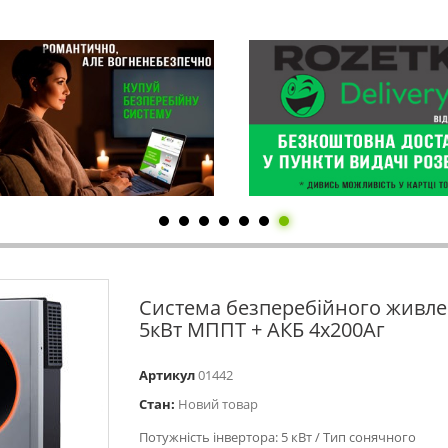
Система безперебійного живл
5кВт МППТ + АКБ 4х200Аг
Артикул
01442
Стан:
Новий товар
Потужність інвертора: 5 кВт / Тип сонячного