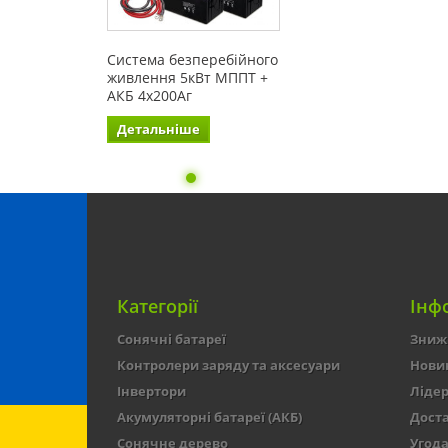
Система безперебійного
живлення 5кВт МППТ +
АКБ 4х200Аг
Детальніше
Категорії
Інф
Сонячні батареї
Зниж
Контролери заряду та аксесуари
Нови
Інвертори
Лідер
Акумуляторні батареї (АКБ)
Доста
Сонячне дерево
Угода