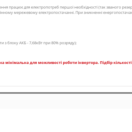
ння працює для електропотреб першої необхідності (так званого резер
 повноцінному мережевому електропостачанні. При зникненні енергопост
ти з блоку АКБ - 7,68кВт при 80% розряду);
на мінімальна для можливості роботи інвертора. Підбір кількост