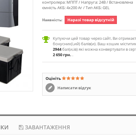
контролера: МППТ / Напруга: 24В / Встановлена
ємність АКБ: 4х200 Аг / Тип АКБ: GEL
Наразі товар відсутній
Наявність:
Купуючи цей товар через сайт, Ви отримає
бонусних(і,ий) балів(и). Ваш кошик містити
2944
бал(и,ів) які можна конвертувати в сер
2 650 грн.
.
Оцініть
Написати відгук
ИКИ
ЗАВАНТАЖЕННЯ