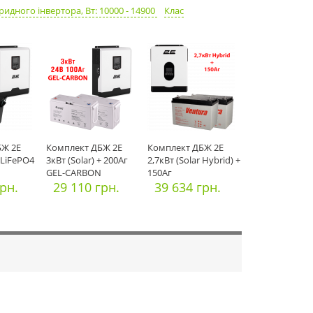
ридного інвертора, Вт: 10000 - 14900
Клас
БЖ 2E
Комплект ДБЖ 2E
Комплект ДБЖ 2E
 LiFePO4
3кВт (Solar) + 200Аг
2,7кВт (Solar Hybrid) +
GEL-CARBON
150Аг
грн.
29 110 грн.
39 634 грн.