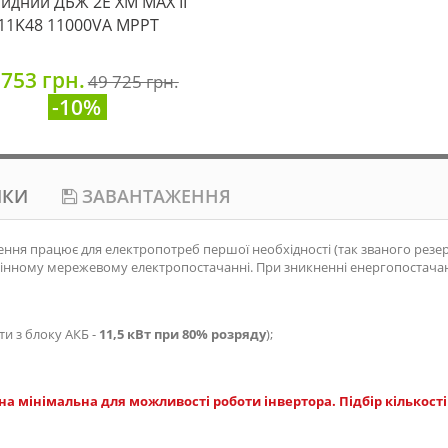
ридний ДБЖ 2E XM MAX II
11K48 11000VA MРPT
 753 грн.
49 725 грн.
-10%
ИКИ
ЗАВАНТАЖЕННЯ
ння працює для електропотреб першої необхідності (так званого резер
 повноцінному мережевому електропостачанні. При зникненні енергопост
ти з блоку АКБ -
11,5 кВт при 80% розряду
);
на мінімальна для можливості роботи інвертора. Підбір кількост