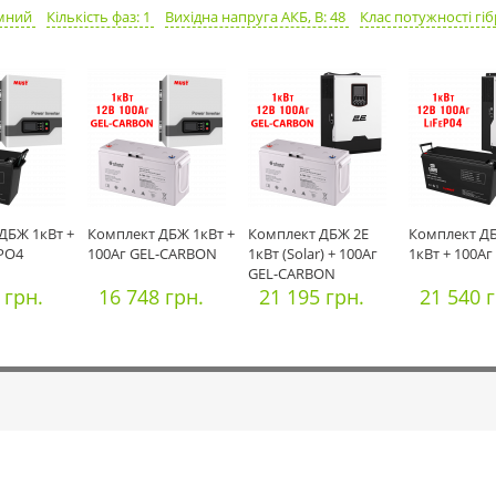
омний
Кількість фаз: 1
Вихідна напруга АКБ, В: 48
Клас потужності гіб
ДБЖ 1кВт +
Комплект ДБЖ 1кВт +
Комплект ДБЖ 2E
Комплект Д
ePO4
100Аг GEL-CARBON
1кВт (Solar) + 100Аг
1кВт + 100Аг
GEL-CARBON
 грн.
16 748 грн.
21 195 грн.
21 540 