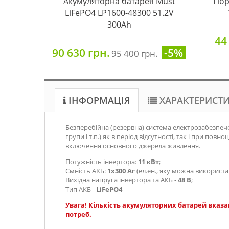
Акумуляторна батарея Must
Гіб
LiFePO4 LP1600-48300 51.2V
300Ah
44
90 630 грн.
-5%
95 400 грн.
ІНФОРМАЦІЯ
ХАРАКТЕРИСТ
Безперебійна (резервна) система електрозабезпече
групи і т.п.) як в період відсутності, так і при
включення основного джерела живлення.
Потужність інвертора:
11 кВт
;
Ємність АКБ:
1х300 Аг
(ел.ен., яку можна використа
Вихідна напруга інвертора та АКБ
-
48 В
;
Тип АКБ -
LiFePO4
Увага! Кількість акумуляторних батарей вказа
потреб.