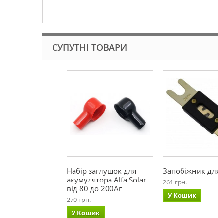
СУПУТНІ ТОВАРИ
Набір заглушок для
Запобіжник дл
акумулятора Alfa.Solar
261 грн.
від 80 до 200Аг
У Кошик
270 грн.
У Кошик