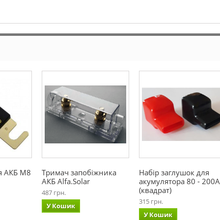
я АКБ М8
Тримач запобіжника
Набір заглушок для
АКБ Alfa.Solar
акумулятора 80 - 200А
(квадрат)
487 грн.
315 грн.
У Кошик
У Кошик