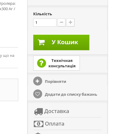
тролера:
х300 Аг /
Кількість
У Кошик
му що на
Технічная
консультація
Порівняти
Додати до списку бажань
Доставка
Оплата