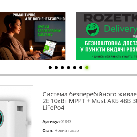
Система безперебійного живл
2Е 10кВт MPPT + Must АКБ 48В 3
LiFePo4
Артикул
01843
Стан:
Новий товар