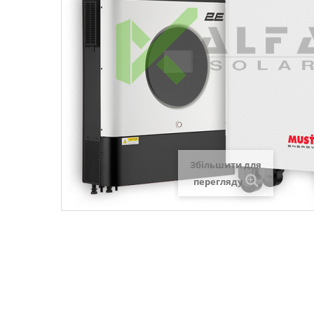
Збільшити для
перегляду