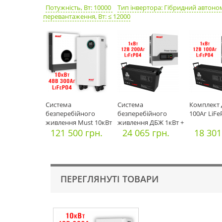
Потужність, Вт: 10000
Тип інвертора: Гібридний автон
перевантаження, Вт: ≤ 12000
Система
Система
Комплект 
безперебійного
безперебійного
100Аг LiF
живлення Must 10кВт
живлення ДБЖ 1кВт +
MPPT + Must АКБ 4
121 500 грн.
200Аг LiFePO4
24 065 грн.
18 301
ПЕРЕГЛЯНУТІ ТОВАРИ