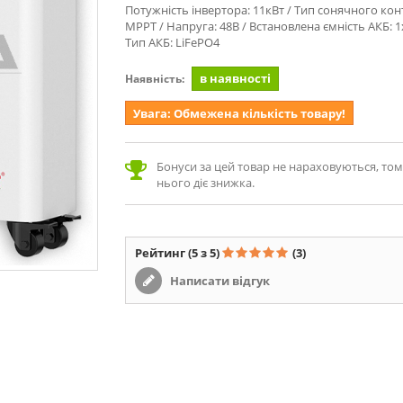
Потужність інвертора: 11кВт / Тип сонячного кон
MPPT / Напруга: 48В / Встановлена ємність АКБ: 1
Тип АКБ: LiFePO4
в наявності
Наявність:
Увага: Обмежена кількість товару!
Бонуси за цей товар не нараховуються, то
нього діє знижка.
Рейтинг
(5 з 5)
(3)
Написати відгук