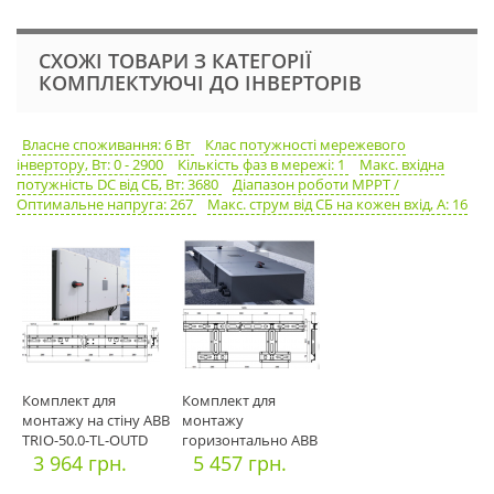
СХОЖІ ТОВАРИ З КАТЕГОРІЇ
КОМПЛЕКТУЮЧІ ДО ІНВЕРТОРІВ
Власне споживання: 6 Вт
Клас потужності мережевого
інвертору, Вт: 0 - 2900
Кількість фаз в мережі: 1
Макс. вхідна
потужність DC від СБ, Вт: 3680
Діапазон роботи МРРТ /
Оптимальне напруга: 267
Макс. струм від СБ на кожен вхід, А: 16
Комплект для
Комплект для
монтажу на стіну ABB
монтажу
TRIO-50.0-TL-OUTD
горизонтально ABB
Power MO
3 964 грн.
TRIO-50.0-TL-OUTD
5 457 грн.
Pow