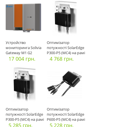
Устройство
Оптимізатор
мониторинга Solivia
потужності SolarEdge
Gateway M1 G2
P300-P5 (МС4) на рамі
17 004 грн.
(1x60
4 768 грн.
Оптимізатор
Оптимізатор
потужності SolarEdge
потужності SolarEdge
P300-P5 (МС4) на рамі
P600-P5 (МС4) на рамі
(1x60
5 285 грн.
(2x60
5 228 грн.