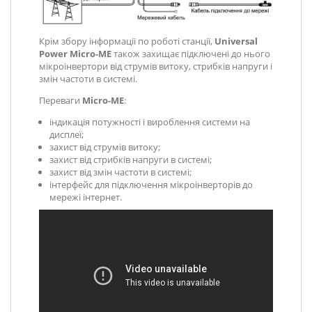
Крім збору інформації по роботі станції,
Universal
Power Micro-ME
також захищає підключені до нього
мікроінвертори від струмів витоку, стрибків напруги і
змін частоти в системі.
Переваги
Micro-ME
:
індикація потужності і вироблення системи на
дисплеї;
захист від струмів витоку;
захист від стрибків напруги в системі;
захист від змін частоти в системі;
інтерфейс для підключення мікроінверторів до
мережі інтернет.