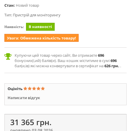
Стан:
Новий товар
Тип:
Пристрій для моніторингу
В наявності
Наявність:
Увага: Обмежена кількість товару!
Купуючи цей товар через сайт, Ви отримаєте
696
бонусних(і,ий) балів(и). Ваш кошик міститиме в сумі
696
бал(и,ів) які можна конвертувати в сертифікат на
626 грн.
.
Оцініть
Написати відгук
31 365 грн.
оновлено 03.08.2026