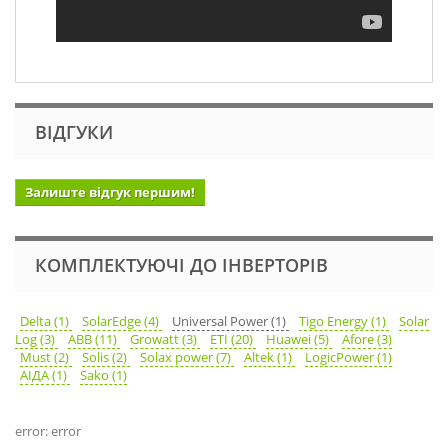
ВІДГУКИ
Залиште відгук першим!
КОМПЛЕКТУЮЧІ ДО ІНВЕРТОРІВ
Delta (1)
SolarEdge (4)
Universal Power (1)
Tigo Energy (1)
Solar
Log (3)
ABB (11)
Growatt (3)
ETI (20)
Huawei (5)
Afore (3)
Must (2)
Solis (2)
Solax power (7)
Altek (1)
LogicPower (1)
АІДА (1)
Sako (1)
error: error