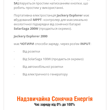
5А)
.Керується простим натисканням кнопки, що
робить простим у використанні.
Портативна електростанція
Jackery Explorer
має
вбудований
MPPT
- контролер для максимально
екологічної підзарядки від сонячної батареї
SolarSaga 200W
(продається окремо).
Jackery Explorer 2000
має
ЧОТИРИ
способи заряду, через роз’єм
INPUT
:
·
В
ід розетки
·
Від SolarSaga 100W (продається окремо)
·
Від автомобільної розетки
·
Від електричного генератору