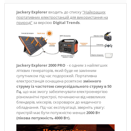
Jackery Explorer
входить до списку
“Найкращих
портативних електростанцій для використання на
природі”
за версією
Digital Trends
.
Jackery
Explorer
2000 PRO
- є одним з найлегших
літієвих генераторів, який буде не замінним
супутником під час подорожей. Портативна
електростанція оснащена розеткою
змінного
струму із частотою синусоїдального струму в 50
Гц
, що має змогу забезпечувати електроенергією
різноманітні пристрої, починаючи від невеликих
блендерів, міксерів, скороварок до медичного
обладнання. Під час експлуатації, зверніть увагу:
пристрій має бути потужністю менше
2000
Вт
(пікова потужність 4000 Вт).