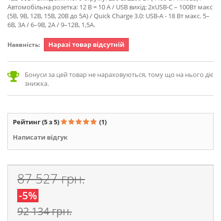
Автомобільна розетка: 12 В = 10 А / USB вихід: 2хUSB-С – 100Вт макс
(5В, 9В, 12В, 15В, 20В до 5А) / Quick Charge 3.0: USB-A - 18 Вт макс. 5–
6В, 3A / 6–9В, 2A / 9–12В, 1,5A.
Наразі товар відсутній
Наявність:
Бонуси за цей товар не нараховуються, тому що на нього діє
знижка.
Рейтинг
(5 з 5)
(1)
Написати відгук
87 527 грн.
-5%
92 134 грн.