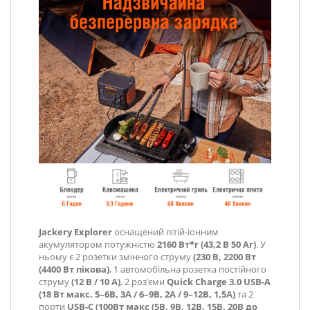
Jackery Explorer
оснащений літій-іонним
акумулятором потужністю
2160 Вт*г (43,2 В 50 Аг)
. У
ньому є 2 розетки змінного струму
(230 В, 2200 Вт
(4400 Вт пікова)
, 1 автомобільна розетка постійного
струму
(12 В / 10 А)
, 2 роз’єми
Quick Charge 3.0 USB-A
(18 Вт макс. 5–6В, 3A / 6–9В, 2A / 9–12В, 1,5A)
та 2
порти
USB-С (100Вт макс (5В, 9В, 12В, 15В, 20В до