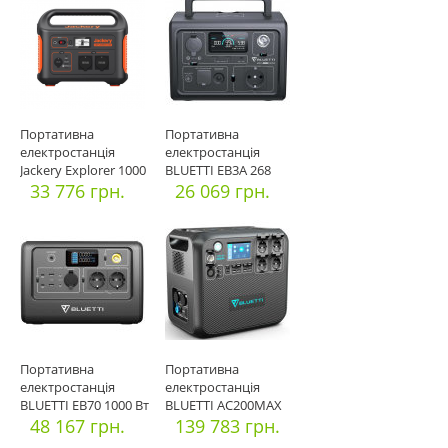
Портативна
Портативна
електростанція
електростанція
Jackery Explorer 1000
BLUETTI EB3A 268
33 776 грн.
Вт*год
26 069 грн.
Портативна
Портативна
електростанція
електростанція
BLUETTI EB70 1000 Вт
BLUETTI AC200MAX
716 Вт*год
48 167 грн.
2200 Вт 2048 Вт*г
139 783 грн.