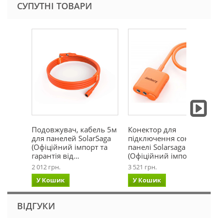
СУПУТНІ ТОВАРИ
Подовжувач, кабель 5м
Конектор для
для панелей SolarSaga
підключення сонячної
(Офіційний імпорт та
панелі Solarsaga 200
гарантія від…
(Офіційний імпорт та г…
2 012 грн.
3 521 грн.
У Кошик
У Кошик
ВІДГУКИ