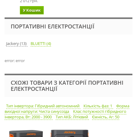
2 012 грн.
У Кошик
ПОРТАТИВНІ ЕЛЕКТРОСТАНЦІЇ
Jackery (13)
BLUETTI (4)
error: error
СХОЖІ ТОВАРИ З КАТЕГОРІЇ ПОРТАТИВНІ
ЕЛЕКТРОСТАНЦІЇ
Тип інвертора: Гібридний автономний
Кількість фаз: 1
Форма
вихідної напруги: Чиста синусоїда
Клас потужності гібридного
інвертора, Вт: 2000 - 3900
Тип АКБ: Літієвий
Ємність, Аг: 50