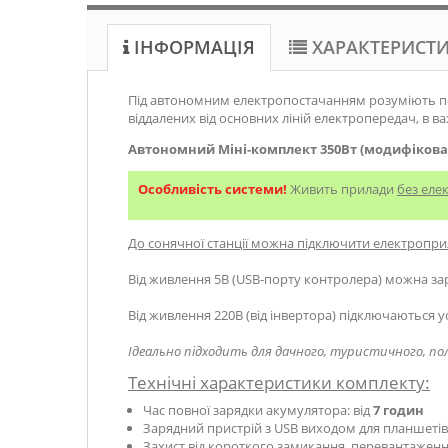
ІНФОРМАЦІЯ
ХАРАКТЕРИСТ
Під автономним електропостачанням розуміють по
віддалених від основних ліній електропередач, в 
Автономний Міні-комплект 350Вт (модифіковани
Особливість системи!
Живить прилади
без еле
До сонячної станції можна підключити електропри
Від живлення 5В (USB-порту контролера) можна з
Від живлення 220В (від інвертора) підключаються ус
Ідеально підходить для дачного, туристичного, по
Технічні характеристики комплекту:
Час повної зарядки акумулятора: від
7 годин
Зарядний пристрій з USB виходом для планшетів, 
Захист від короткого замикання, перевантаження