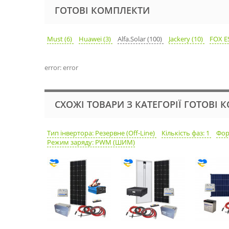
ГОТОВІ КОМПЛЕКТИ
Must (6)
Huawei (3)
Alfa.Solar (100)
Jackery (10)
FOX ES
error: error
СХОЖІ ТОВАРИ З КАТЕГОРІЇ ГОТОВІ
Тип інвертора: Резервне (Off-Line)
Кількість фаз: 1
Фор
Режим заряду: PWM (ШИМ)