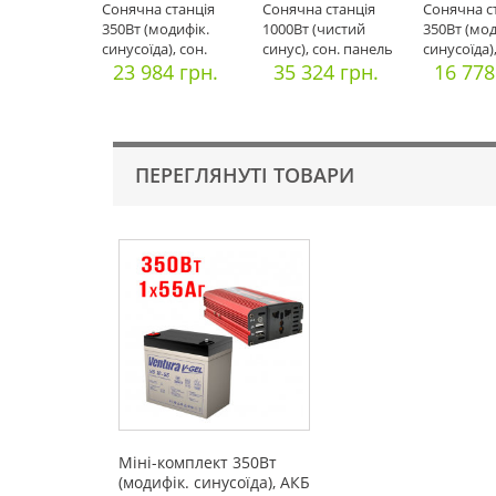
Сонячна станція
Сонячна станція
Сонячна с
350Вт (модифік.
1000Вт (чистий
350Вт (мод
синусоїда), сон.
синус), сон. панель
синусоїда),
панель 150В
23 984 грн.
2х150Вт,
35 324 грн.
панель 10
16 778
ПЕРЕГЛЯНУТІ ТОВАРИ
Міні-комплект 350Вт
(модифік. синусоїда), АКБ