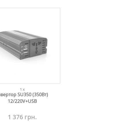
1 x
нвертор SU350 (350Вт)
12/220V+USB
1 376 грн.