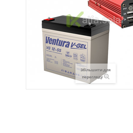
Збільшити для
перегляду