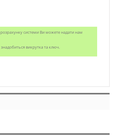
о розрахунку системи Ви можете надати нам
 знадобиться викрутка та ключ.