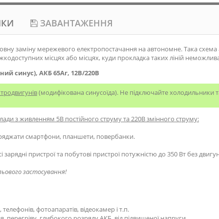
ИКИ
ЗАВАНТАЖЕННЯ
вну заміну мережевого електропостачання на автономне. Така схема а
важкодоступних місцях або місцях, куди прокладка таких ліній неможлив
й синус), АКБ 65Аг, 12В/220В
ктродвигунів
(модифікована синусоїда). Не підключайте холодильники т
лади з живленням 5В постійного струму та 220В змінного струму:
аряджати смартфони, планшети, повербанки.
і зарядні пристрої та побутові пристрої потужністю до 350 Вт без двигун
льового застосування!
телефонів, фотоапаратів, відеокамер і т.п.
, перегріву, глибокого розряду АКБ, від підвищеної напруги