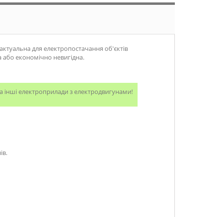
ктуальна для електропостачання об'єктів
а або економічно невигідна.
а інші електроприлади з електродвигунами!
ів.