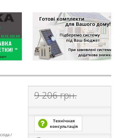
9 206 грн.
Технічная
консультація
соїда /