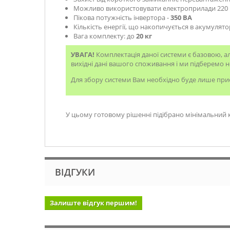
Можливо використовувати електроприлади 220 
Пікова потужність інвертора -
350 ВА
Кількість енергії, що накопичується в акумулято
Вага комплекту: до
20 кг
УВАГА!
Комплектація даної системи є базовою, а
вихідні дані вашого споживання і ми підберемо н
Для збору системи Вам необхідно буде лише приєд
У цьому готовому рішенні підібрано мінімальний
ВІДГУКИ
Залиште відгук першим!