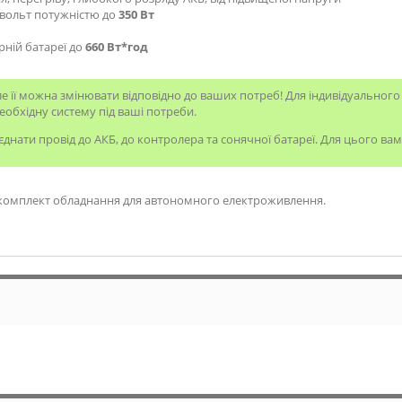
вольт потужністю до
350 Вт
рній батареї до
660 Вт*год
ле її можна змінювати відповідно до ваших потреб! Для індивідуальног
еобхідну систему під ваші потреби.
нати провід до АКБ, до контролера та сонячної батареї. Для цього вам
 комплект обладнання для автономного електроживлення.