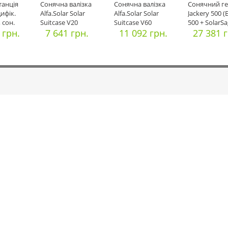
танція
Сонячна валізка
Сонячна валізка
Cонячний г
ифік.
Alfa.Solar Solar
Alfa.Solar Solar
Jackery 500 (
 сон.
Suitcase V20
Suitcase V60
500 + SolarS
0В
 грн.
7 641 грн.
11 092 грн.
27 381 