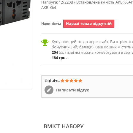
Напруга: 12/220В / Встановлена ємність АКБ: 65Аг
АКБ: Gel
Наразі товар відсутній
Наявність:
Купуючи цей товар через сайт, Ви отримає
бонусних(і,ий) балів(и). Ваш кошик містити
204
бал(и,ів) які можна конвертувати в серт
184 грн.
.
Оцініть
Написати відгук
ВМІСТ НАБОРУ