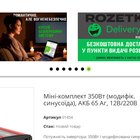
Міні-комплект 350Вт (модифік.
синусоїда), АКБ 65 Аг, 12В/220В
Артикул
01454
Стан:
Новий товар
Потужність інвертора: 350Вт / модифікована сину