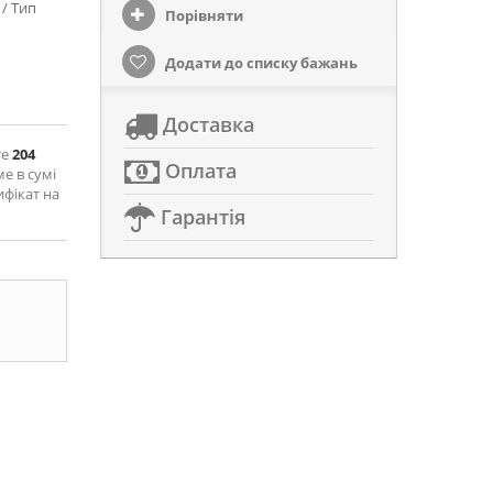
 / Тип
Порівняти
Додати до списку бажань
Доставка
те
204
Оплата
ме в сумі
ифікат на
Гарантія