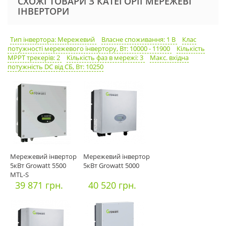
СХОЖІ ТОВАРИ З КАТЕГОРІЇ МЕРЕЖЕВІ
ІНВЕРТОРИ
Тип інвертора: Мережевий
Власне споживання: 1 В
Клас
потужності мережевого інвертору, Вт: 10000 - 11900
Кількість
MPPT трекерів: 2
Кількість фаз в мережі: 3
Макс. вхідна
потужність DC від СБ, Вт: 10250
Мережевий інвертор
Мережевий інвертор
5кВт Growatt 5500
5кВт Growatt 5000
MTL-S
39 871 грн.
40 520 грн.