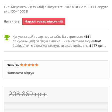
Тип: Мережевий (On-Grid) / Потужність 10000 Вт / 2 MPPT / Напруга
вх .: 150 - 1000 В
Наразі товар відсутній
Наявність:
Купуючи цей товар через сайт, Ви отримаєте
4641
бонусних(і,ий) балів(и). Ваш кошик міститиме в сумі
4641
бал(и,ів) які можна конвертувати в сертифікат на
4 177 грн.
.
Оцініть
Написати відгук
208 869 грн.