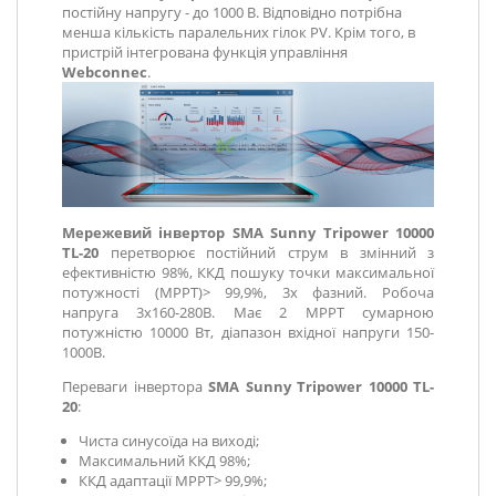
постійну напругу - до 1000 В. Відповідно потрібна
менша кількість паралельних гілок PV. Крім того, в
пристрій інтегрована функція управління
Webconnec
.
Мережевий інвертор SMA Sunny Tripower 10000
TL-20
перетворює постійний струм в змінний з
ефективністю 98%, ККД пошуку точки максимальної
потужності (MPPT)> 99,9%, 3х фазний. Робоча
напруга 3х160-280В. Має 2 MPPT сумарною
потужністю 10000 Вт, діапазон вхідної напруги 150-
1000В.
Переваги інвертора
SMA Sunny Tripower 10000 TL-
20
:
Чиста синусоїда на виході;
Максимальний ККД 98%;
ККД адаптації MPPТ> 99,9%;