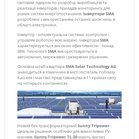
світовим лідером по розробці, виробництві та
реалізації інверторів і приладів моніторингу для
різних систем енергопостачання.
Інвертори SMA
розроблені з використанням останніх досягнень в
області електроніки.
Інвертор - інтелектуальна система, контролює і
управляє роботою всієї мережі. Інвертори
SMA
характеризуються високою ефективністю - понад
98%. Технології
SMA
використовуються в
автономних, мережевих і резервних рішеннях.
Основна штаб-квартира
SMA Solar Technology AG
знаходиться в Німеччині в місті Ністеталь поблизу
Касселя і має свої представництва в 11 країнах світу
на чотирьох континентах.
Новий без трансформаторний
Sunny Tripower
-
ідеальне рішення, особливо для вимогливих PV-
масивів.
Sunny Tripower TL-20
мають високу