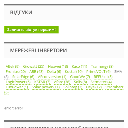
ВІДГУКИ
Залиште відгук першим!
МЕРЕЖЕВІ ІНВЕРТОРИ
Altek (9)
Growatt (25)
Huawei (13)
Kaco (11)
Trannergy (8)
Fronius (20)
ABB (43)
Delta (6)
Kostal (10)
PrimeVOLT (6)
SMA
(8)
SolarEdge (6)
AEconversion (1)
GoodWe (7)
REFUsol (5)
LogicPower (6)
KSTAR (7)
Afore (38)
Solis (8)
Sermatec (4)
LuxPower (1)
Solax power (11)
Solinteg (3)
Deye (12)
Stromherz
(6)
error: error