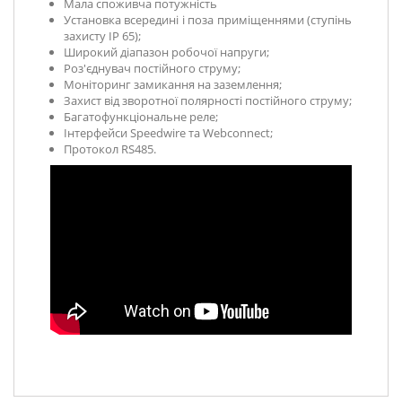
Мала споживча потужність
Установка всередині і поза приміщеннями (ступінь
захисту IP 65);
Широкий діапазон робочої напруги;
Роз'єднувач постійного струму;
Моніторинг замикання на заземлення;
Захист від зворотної полярності постійного струму;
Багатофункціональне реле;
Інтерфейси Speedwire та Webconnect;
Протокол RS485.