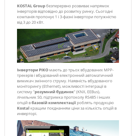
KOSTAL Group
безперервно розвиває напрямок
інверторів відповідно до розвитку ринку. Сьогодні
компанія пропонує 1 і 3-фазні інвертори потужністю
від 3 до 20 кВт.
Інвертори PIKO
мають до трьох вбудованих МРР-
трекерів і вбудований електронний автоматичний
вимикач змінного струму. Наявність вбудованого
моніторингу (Ethernet), можливості інтеграції в
систему "
розумний будинок
" (KNX, EEBus),
лічильник S0, підтримка протоколу RS485 і інших
опцій в
базовій комплектації
роблять продукцію
Kostal
кращим поєднанням ціни за кількість опцій в
инверторі
.