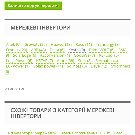
Залиште відгук першим!
МЕРЕЖЕВІ ІНВЕРТОРИ
Altek (9)
Growatt (25)
Huawei (13)
Kaco (11)
Trannergy (8)
Fronius (20)
ABB (43)
Delta (6)
Kostal (9)
PrimeVOLT (6)
SMA
(9)
SolarEdge (6)
AEconversion (1)
GoodWe (7)
REFUsol (5)
LogicPower (6)
KSTAR (7)
Afore (38)
Solis (8)
Sermatec (4)
LuxPower (1)
Solax power (11)
Solinteg (3)
Deye (12)
Stromherz
(6)
error: error
СХОЖІ ТОВАРИ З КАТЕГОРІЇ МЕРЕЖЕВІ
ІНВЕРТОРИ
Тип інвертора: Мережевий
Власне споживання: 1,8 Вт
Клас