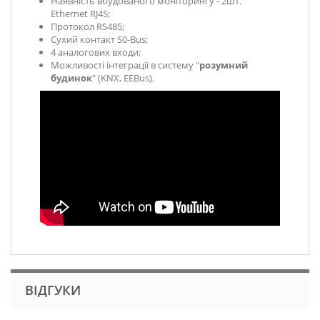
Наявність вбудованого моніторингу - 2шт.
Ethernet RJ45;
Протокол RS485;
Сухий контакт S0-Bus;
4 аналогових входи;
Можливості інтеграції в систему "
розумний
будинок
" (KNX, EEBus).
ВІДГУКИ