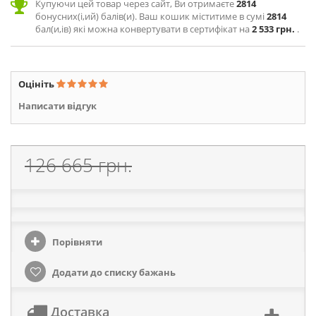
Купуючи цей товар через сайт, Ви отримаєте
2814
бонусних(і,ий) балів(и). Ваш кошик міститиме в сумі
2814
бал(и,ів) які можна конвертувати в сертифікат на
2 533 грн.
.
Оцініть
Написати відгук
126 665 грн.
Порівняти
Додати до списку бажань
Доставка