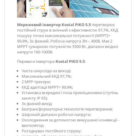
Мережевий інвертор Kostal PIKO 5.5
перетворює
постійний струм в змінний з ефективністю 97,7%, ККД
пошуку точки максимальної потужності (MPPT)>
99,9%, 3х фазний. Робоча напруга 3N~, 400В. Має 2
MPPT сумарною потужністю 5500 Вт, діапазон вхідної
напруги 160-1000В.
Переваги інвертора
Kostal PIKO 5.5
:
Чиста синусоїда на виході;
Максимальний ККД 97,7%;
2 MPP-трекери;
ККД адаптації MPPТ> 99,9%;
Установка всередині і поза приміщеннями (ступінь
захисту IP 65);
3х фазний вихід;
Безтрансформаторна технологія перетворення;
Широкий діапазон робочої напруги;
Охолодження за допомогою вимушеної конвекції -
вентилятор;
Роз'єднувач постійного струму;