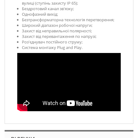
вулиці (ступінь захисту IP 65);
Бездротовий канал зв'язку;
Однофазний вихід;
Безтрансформаторна технологія перетворення;
Широкий діапазон робочої напруги;
Захист від неправильної полярності;
Захист від перевантаження по напрузі;
Роз'єднувач постійного струму;
Система монтажу Plug and Play.