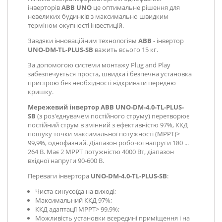
інверторів
ABB UNO
це оптимальне рішення для
невеликих будинків з максимально швидким
терміном окупності інвестицій.
Завдяки інноваційним технологіям
АВВ
- інвертор
UNO-DM-TL-PLUS-SB
важить всього 15 кг.
За допомогою системи монтажу Plug and Play
забезпечується проста, швидка і безпечна установка
пристрою без необхідності відкривати передню
кришку.
Мережевий інвертор ABB UNO-DM-4.0-TL-PLUS-
SB
(з роз'єднувачем постійного струму) перетворює
постійний струм в змінний з ефективністю 97%, ККД
пошуку точки максимальної потужності (MPPT)>
99,9%, однофазний. Діапазон робочої напруги 180 ...
264 В. Має 2 MPPT потужністю 4000 Вт, діапазон
вхідної напруги 90-600 В.
Переваги інвертора
UNO-DM-4.0-TL-PLUS-SB
:
Чиста синусоїда на виході;
Максимальний ККД 97%;
ККД адаптації MPPТ> 99,9%;
Можливість установки всередині приміщення і на