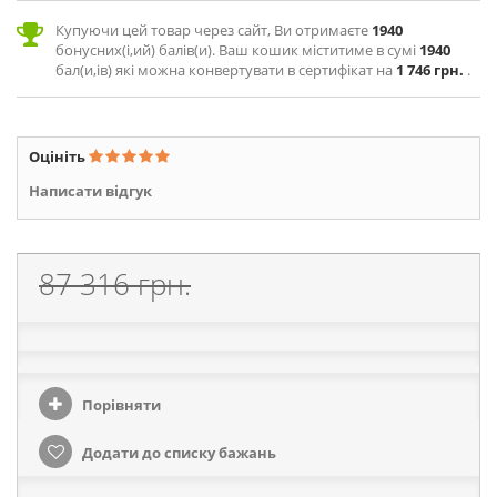
Купуючи цей товар через сайт, Ви отримаєте
1940
бонусних(і,ий) балів(и). Ваш кошик міститиме в сумі
1940
бал(и,ів) які можна конвертувати в сертифікат на
1 746 грн.
.
Оцініть
Написати відгук
87 316 грн.
Порівняти
Додати до списку бажань