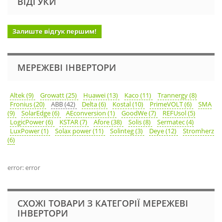
ВІДГУКИ
Залиште відгук першим!
МЕРЕЖЕВІ ІНВЕРТОРИ
Altek (9)
Growatt (25)
Huawei (13)
Kaco (11)
Trannergy (8)
Fronius (20)
ABB (42)
Delta (6)
Kostal (10)
PrimeVOLT (6)
SMA
(9)
SolarEdge (6)
AEconversion (1)
GoodWe (7)
REFUsol (5)
LogicPower (6)
KSTAR (7)
Afore (38)
Solis (8)
Sermatec (4)
LuxPower (1)
Solax power (11)
Solinteg (3)
Deye (12)
Stromherz
(6)
error: error
СХОЖІ ТОВАРИ З КАТЕГОРІЇ МЕРЕЖЕВІ
ІНВЕРТОРИ