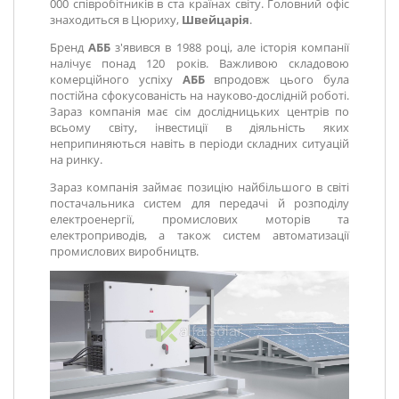
000 співробітників в ста країнах світу. Головний офіс
знаходиться в Цюриху,
Швейцарія
.
Бренд
АББ
з'явився в 1988 році, але історія компанії
налічує понад 120 років. Важливою складовою
комерційного успіху
АББ
впродовж цього була
постійна сфокусованість на науково-дослідній роботі.
Зараз компанія має сім дослідницьких центрів по
всьому світу, інвестиції в діяльність яких
неприпиняються навіть в періоди складних ситуацій
на ринку.
Зараз компанія займає позицію найбільшого в світі
постачальника систем для передачі й розподілу
електроенергії, промислових моторів та
електроприводів, а також систем автоматизації
промислових виробництв.