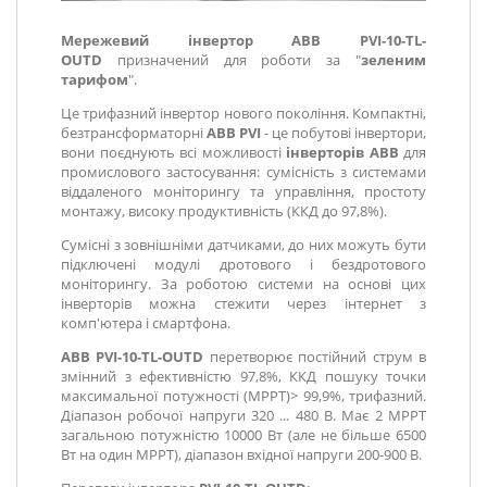
Мережевий інвертор ABB PVI-10-TL-
OUTD
призначений для роботи за "
зеленим
тарифом
".
Це трифазний інвертор нового покоління. Компактні,
безтрансформаторні
ABB PVI
- це побутові інвертори,
вони поєднують всі можливості
інверторів ABB
для
промислового застосування: сумісність з системами
віддаленого моніторингу та управління, простоту
монтажу, високу продуктивність (ККД до 97,8%).
Сумісні з зовнішніми датчиками, до них можуть бути
підключені модулі дротового і бездротового
моніторингу. За роботою системи на основі цих
інверторів можна стежити через інтернет з
комп'ютера і смартфона.
ABB PVI
-10-TL-OUTD
перетворює постійний струм в
змінний з ефективністю 97,8%, ККД пошуку точки
максимальної потужності (MPPT)> 99,9%, трифазний.
Діапазон робочої напруги 320 ... 480 В. Має 2 MPPT
загальною потужністю 10000 Вт (але не більше 6500
Вт на один МРРТ), діапазон вхідної напруги 200-900 В.