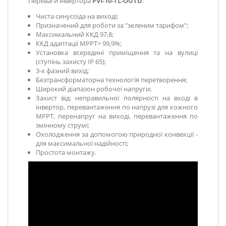
Переваги інвертора
PVI-10-TL-OUTD
:
Чиста синусоїда на виході;
Призначений для роботи за "зеленим тарифом";
Максимальний ККД 97,8;
ККД адаптації MPPТ> 99,9%;
Установка всередині приміщення та на вулиці
(ступінь захисту IP 65);
3-х фазний вихід;
Безтрансформаторна технологія перетворення;
Широкий діапазон робочої напруги;
Захист від: неправильної полярності на вході в
інвертор, перевантаження по напрузі для кожного
MPPT, перенапруг на виході, перевантаження по
змінному струмі;
Охолодження за допомогою природної конвекції -
для максимальної надійності;
Простота монтажу.