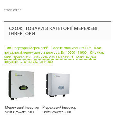
error: error
СХОЖІ ТОВАРИ З КАТЕГОРІЇ МЕРЕЖЕВІ
ІНВЕРТОРИ
Тип інвертора: Мережевий
Власне споживання: 1 Вт
Клас
потужності мережевого інвертору, Вт: 10000 - 11900
Кількість
MPPT трекерів: 2
Кількість фаз в мережі: 3
Макс. вхідна
потужність DC від СБ, Вт: 10300
Мережевий інвертор
Мережевий інвертор
5кВт Growatt 5500
5кВт Growatt 5000