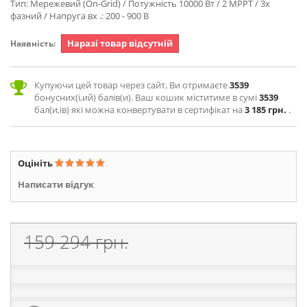
Тип: Мережевий (On-Grid) / Потужність 10000 Вт / 2 MPPT / 3х
фазний / Напруга вх .: 200 - 900 В
Наразі товар відсутній
Наявність:
Купуючи цей товар через сайт, Ви отримаєте
3539
бонусних(і,ий) балів(и). Ваш кошик міститиме в сумі
3539
бал(и,ів) які можна конвертувати в сертифікат на
3 185 грн.
.
Оцініть
Написати відгук
159 294 грн.