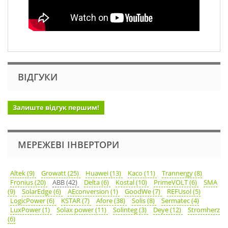
ВІДГУКИ
Залиште відгук першим!
МЕРЕЖЕВІ ІНВЕРТОРИ
Altek (9)
Growatt (25)
Huawei (13)
Kaco (11)
Trannergy (8)
Fronius (20)
ABB (42)
Delta (6)
Kostal (10)
PrimeVOLT (6)
SMA
(9)
SolarEdge (6)
AEconversion (1)
GoodWe (7)
REFUsol (5)
LogicPower (6)
KSTAR (7)
Afore (38)
Solis (8)
Sermatec (4)
LuxPower (1)
Solax power (11)
Solinteg (3)
Deye (12)
Stromherz
(6)