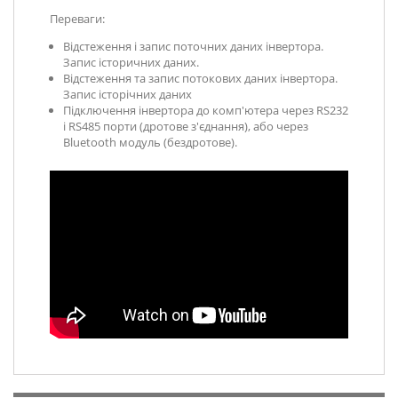
Переваги:
Відстеження і запис поточних даних інвертора.
Запис історичних даних.
Відстеження та запис потокових даних інвертора.
Запис історічних даних
Підключення інвертора до комп'ютера через RS232
і RS485 порти (дротове з'єднання), або через
Bluetooth модуль (бездротове).