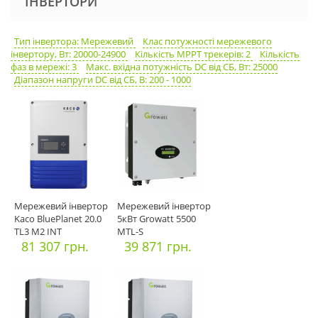
ІНВЕРТОРИ
Тип інвертора: Мережевий
Клас потужності мережевого
інвертору, Вт: 20000-24900
Кількість MPPT трекерів: 2
Кількість
фаз в мережі: 3
Макс. вхідна потужність DC від СБ, Вт: 25000
Діапазон напруги DC від СБ, В: 200 - 1000
Мережевий інвертор
Мережевий інвертор
Kaco BluePlanet 20.0
5кВт Growatt 5500
TL3 M2 INT
MTL-S
81 307 грн.
39 871 грн.