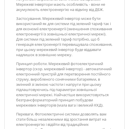
Мережеві інвертори мають особливість - вони не
акумулюють електроенергію на відміну від ДБЖ.
Застосування.
Мережевий інвертор може бути
використаний як для системи під зелений тариф так і
для економії електроенергії (зменшення споживання
електроенергії із зовнішньої електричної мережі).
Для системи під зелений тариф потрібно, що б
генерація електроенергії перевищувала споживання,
при цьому мережевий інвертор буде віддавати
надлишок в зовнішню мережу.
Принцип роботи.
Мережевий фотоелектричний
інвертор (скор. мережевий інвертор) - автоматичний
електронний пристрій для перетворення постійного
струму, виробленого сонячними батареями, в
змінний зі зміною частоти і напруги при цьому
підлаштовуючись під параметри зовнішньої
електричної мережі. Найчастіше використовується
безтрансформаторний принцип побудови
мережевих інверторів (мала вага і великий ККД).
Переваги.
Фотоелектричні системи дозволять вам
стати більш незалежними від зростання витрат на
електроенергію і відійти від традиційних