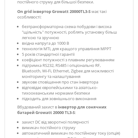
постійного струму для більшої безпеки.
On grid інвертор Growatt 20000TL3-S
має такі
особливості:
безтрансформаторна схема побудови і висока
"щільність" потужності, роблять установку більш
легкою та зручною
вхідна напруга до 1000 В
технологія MTL для кращого управління MPPT
5 років стандартної гарантії
коефіцієнт потужності з плавним регулюванням
підтримка RS232, RS485 і опціонально RF,
Bluetooth, Wi-Fi, Ethernet, Zigbee для можливості
моніторингу та налаштування
звукове сповіщення про стан інвертора
відповідає європейськими та азіатсько-
тихоокеанським нормами безпеки
підходить для зовнішнього виконання
Вбудований захист в
інвертор для сонячних
батарей Growatt 20000 TL3-S
:
захист DC від зворотної полярності
вимикач постійного струму
автоматичний вимикач по постійному току (опція)