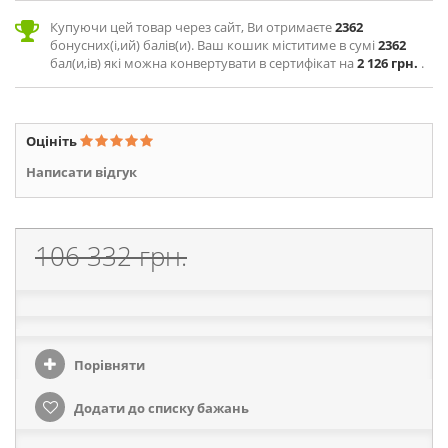
Купуючи цей товар через сайт, Ви отримаєте
2362
бонусних(і,ий) балів(и). Ваш кошик міститиме в сумі
2362
бал(и,ів) які можна конвертувати в сертифікат на
2 126 грн.
.
Оцініть
Написати відгук
106 332 грн.
Порівняти
Додати до списку бажань