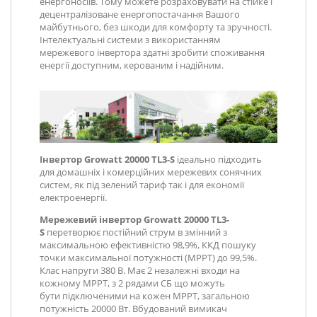
енергоносіїв. Тому можете розраховувати на стійке і
децентралізоване енергопостачання Вашого
майбутнього, без шкоди для комфорту та зручності.
Інтелектуальні системи з використанням
мережевого інвертора здатні зробити споживання
енергії доступним, керованим і надійним.
Інвертор Growatt 20000 TL3-S
ідеально підходить
для домашніх і комерційних мережевих сонячних
систем, як під зелений тариф так і для економії
електроенергії.
Мережевий інвертор Growatt 20000 TL3-
S
перетворює постійний струм в змінний з
максимальною ефективністю 98,9%, ККД пошуку
точки максимальної потужності (MPPT) до 99,5%.
Клас напруги 380 В. Має 2 незалежні входи на
кожному MPPT, з 2 рядами СБ що можуть
бути підключеними на кожен MPPT, загальною
потужність 20000 Вт. Вбудований вимикач