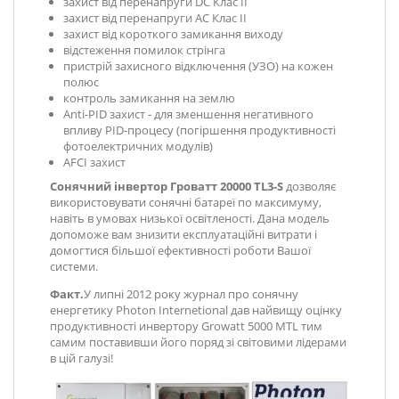
захист від перенапруги DC Клас ІІ
захист від перенапруги AC Клас ІІ
захист від короткого замикання виходу
відстеження помилок стрінга
пристрій захисного відключення (УЗО) на кожен
полюс
контроль замикання на землю
Anti-PID захист -
для зменшення негативного
впливу PID-процесу (погіршення продуктивності
фотоелектричних модулів)
AFCI захист
Сонячний інвертор Гроватт 20000 TL3-S
дозволяє
використовувати сонячні батареї по максимуму,
навіть в умовах низької освітленості. Дана модель
допоможе вам знизити експлуатаційні витрати і
домогтися більшої ефективності роботи Вашої
системи.
Факт.
У липні 2012 року журнал про сонячну
енергетику Photon Internetional дав найвищу оцінку
продуктивності инвертору Growatt 5000 MTL тим
самим поставивши його поряд зі світовими лідерами
в цій галузі!