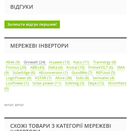
ВІДГУКИ
Залиште відгук першим!
МЕРЕЖЕВІ ІНВЕРТОРИ
Altek (9)
Growatt (24)
Huawei (13)
Kaco (11)
Trannergy (8)
Fronius (20)
ABB (43)
Delta (6)
Kostal (10)
PrimeVOLT (6)
SMA
(9)
SolarEdge (6)
AEconversion (1)
GoodWe (7)
REFUsol (5)
LogicPower (6)
KSTAR (7)
Afore (38)
Solis (8)
Sermatec (4)
LuxPower (1)
Solax power (11)
Solinteg (3)
Deye (12)
Stromherz
(6)
error: error
СХОЖІ ТОВАРИ З КАТЕГОРІЇ МЕРЕЖЕВІ