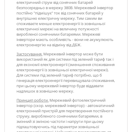
електричний струм від сонячних батарей
безпосередньо в мережу 380В. Мережевий інвертор
постійно "підмішує" ток від сонячних батарей у
внутрішню електричну мережу. Тим самим ви
споживаєте менше електроенергії із зовнішньої
електричної мережі на величину потужності
виробленої сонячними батареями. Мережеві
інвертори мають особливість - вони не акумулюють
електроенергію на відміну від ДБЖ.
Застосування.
Мережевий інвертор може бути
використаний як для системи під зелений тариф так і
для економії електроенергії (зменшення споживання
електроенергії із зовнішньої електричної мережі).
Для системи під зелений тариф потрібно, що б
генерація електроенергії перевищувала споживання,
при цьому мережевий інвертор буде віддавати
надлишок в зовнішню мережу.
Принцип роботи.
Мережевий фотоелектричний
інвертор (скор. мережевий інвертор) - автоматичний
електронний пристрій для перетворення постійного
струму, виробленого сонячними батареями, в
змінний зі зміною частоти і напруги при цьому
підлаштовуючись під параметри зовнішньої