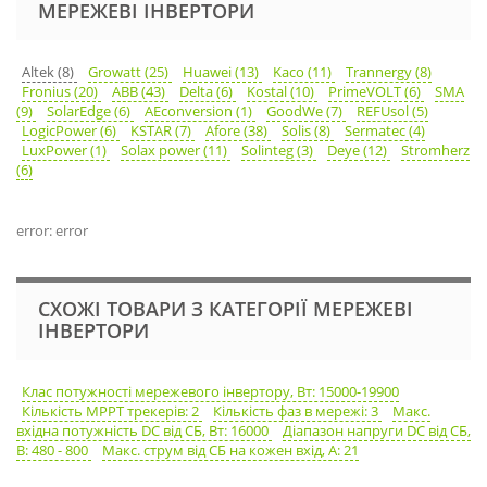
МЕРЕЖЕВІ ІНВЕРТОРИ
Altek (8)
Growatt (25)
Huawei (13)
Kaco (11)
Trannergy (8)
Fronius (20)
ABB (43)
Delta (6)
Kostal (10)
PrimeVOLT (6)
SMA
(9)
SolarEdge (6)
AEconversion (1)
GoodWe (7)
REFUsol (5)
LogicPower (6)
KSTAR (7)
Afore (38)
Solis (8)
Sermatec (4)
LuxPower (1)
Solax power (11)
Solinteg (3)
Deye (12)
Stromherz
(6)
error: error
СХОЖІ ТОВАРИ З КАТЕГОРІЇ МЕРЕЖЕВІ
ІНВЕРТОРИ
Клас потужності мережевого інвертору, Вт: 15000-19900
Кількість MPPT трекерів: 2
Кількість фаз в мережі: 3
Макс.
вхідна потужність DC від СБ, Вт: 16000
Діапазон напруги DC від СБ,
В: 480 - 800
Макс. струм від СБ на кожен вхід, А: 21