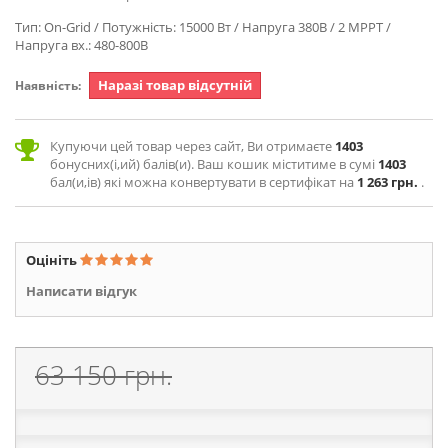
Тип: On-Grid / Потужність: 15000 Вт / Напруга 380В / 2 MPPT /
Напруга вх.: 480-800В
Наразі товар відсутній
Наявність:
Купуючи цей товар через сайт, Ви отримаєте
1403
бонусних(і,ий) балів(и). Ваш кошик міститиме в сумі
1403
бал(и,ів) які можна конвертувати в сертифікат на
1 263 грн.
.
Оцініть
Написати відгук
63 150 грн.