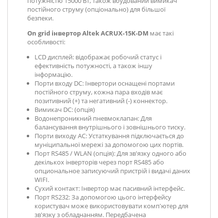
потужністю 15000 Вт, також вбудований вимикач
постійного струму (опціонально) для більшої
безпеки.
On grid інвертор Altek ACRUX-15K-DM
має такі
особливості:
LCD дисплей: відображає робочий статус і
ефективність потужності, а також іншу
інформацію.
Порти входу DC: Інвертори оснащені портами
постійного струму, кожна пара входів має
позитивний (+) та негативний (-) коннектор.
Вимикач DC: (опція)
Водонепроникний пневмоклапан: Для
балансування внутрішнього і зовнішнього тиску.
Порти виходу АС: Устаткування підключається до
муніципальної мережі за допомогою цих портів.
Порт RS485 / WLAN (опція): Для зв'язку одного або
декількох інверторів через порт RS485 або
опциональное записуючий пристрій і видачі даних
WIFI.
Сухий контакт: Інвертор має пасивний інтерфейс.
Порт RS232: За допомогою цього інтерфейсу
користувач може використовувати комп'ютер для
зв'язку з обладнанням. Передбачена