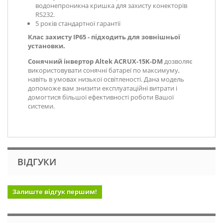
водонепроникна кришка для захисту конекторів
RS232.
5 років стандартної гарантії
Клас захисту IP65 - підходить для зовнішньої
установки.
Сонячний інвертор Altek ACRUX-15K-DM
дозволяє
використовувати сонячні батареї по максимуму,
навіть в умовах низької освітленості. Дана модель
допоможе вам знизити експлуатаційні витрати і
домогтися більшої ефективності роботи Вашої
системи.
ВІДГУКИ
Залиште відгук першим!