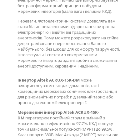
електричної мережі. Найчастіше використовується
безтрансформаторний принцип побудови
мережевих інверторів (мала вага і великий ККД).
Переваги.
Фотоелектричні системи дозволять вам
стати більш незалежними від зростання витрат на
електроенергію і відійти від традиційних
енергоносіїв. Тому можете розраховувати на стійке і
децентралізоване енергопостачання Вашого
майбутнього, без шкоди для комфорту та зручності.
Інтелектуальні системи з використанням
мережевого інвертора здатні зробити споживання
енергії доступним, керованим і надійним.
Інвертор Altek ACRUX-15K-DM
може
використовуватись як для домашніх, так і
комерційних мережевих сонячних електростанцій
для різноманітних потреб: під зелений тариф або
просто для економії електроенергії.
Мережевий інвертор Altek ACRUX-15K-
DM
перетворює постійний струм в змінний з
максимальною ефективністю 97,7%, ККД пошуку
точки максимальної потужності (MPPT) до 99,5%.
Клас напруги 380В. Має 4 входи (2 MPPT) загальною