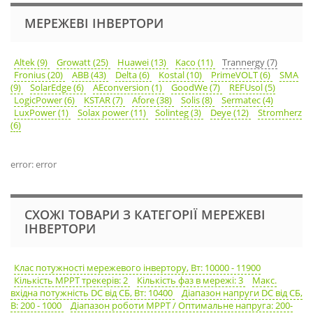
МЕРЕЖЕВІ ІНВЕРТОРИ
Altek (9)
Growatt (25)
Huawei (13)
Kaco (11)
Trannergy (7)
Fronius (20)
ABB (43)
Delta (6)
Kostal (10)
PrimeVOLT (6)
SMA
(9)
SolarEdge (6)
AEconversion (1)
GoodWe (7)
REFUsol (5)
LogicPower (6)
KSTAR (7)
Afore (38)
Solis (8)
Sermatec (4)
LuxPower (1)
Solax power (11)
Solinteg (3)
Deye (12)
Stromherz
(6)
error: error
СХОЖІ ТОВАРИ З КАТЕГОРІЇ МЕРЕЖЕВІ
ІНВЕРТОРИ
Клас потужності мережевого інвертору, Вт: 10000 - 11900
Кількість MPPT трекерів: 2
Кількість фаз в мережі: 3
Макс.
вхідна потужність DC від СБ, Вт: 10400
Діапазон напруги DC від СБ,
В: 200 - 1000
Діапазон роботи МРРТ / Оптимальне напруга: 200-