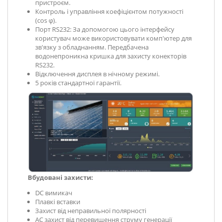
пристроєм.
Контроль і управління коефіцієнтом потужності
(cos φ).
Порт RS232: За допомогою цього інтерфейсу
користувач може використовувати комп'ютер для
зв'язку з обладнанням. Передбачена
водонепроникна кришка для захисту конекторів
RS232.
Відключення дисплея в нічному режимі.
5 років стандартної гарантії.
Вбудовані захисти:
DC вимикач
Плавкі вставки
Захист від неправильної полярності
АС захист від перевищення струму генерації