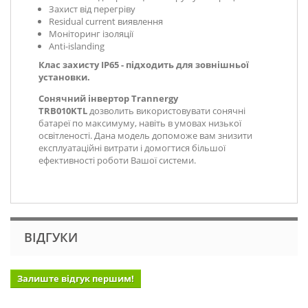
Захист від перегріву
Residual current виявлення
Моніторинг ізоляції
Anti-islanding
Клас захисту IP65 - підходить для зовнішньої
установки.
Сонячний інвертор Trannergy
TRB010KTL
дозволить використовувати сонячні
батареї по максимуму, навіть в умовах низької
освітленості. Дана модель допоможе вам знизити
експлуатаційні витрати і домогтися більшої
ефективності роботи Вашої системи.
ВІДГУКИ
Залиште відгук першим!