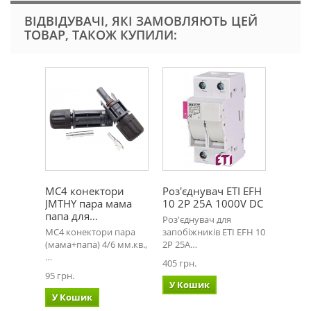
ВІДВІДУВАЧІ, ЯКІ ЗАМОВЛЯЮТЬ ЦЕЙ
ТОВАР, ТАКОЖ КУПИЛИ:
MC4 конектори
Роз'єднувач ETI EFH
JMTHY пара мама
10 2P 25A 1000V DC
папа для…
Роз'єднувач для
MC4 конектори пара
запобіжників ETI EFH 10
(мама+папа) 4/6 мм.кв.,
2P 25A…
…
405 грн.
95 грн.
У Кошик
У Кошик