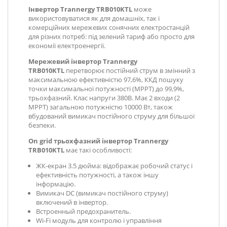
Інвертор Trannergy TRB010KTL
може
використовуватися як для домашніх, так і
комерційних мережевих сонячних електростанцій
для різних потреб: під зелений тариф або просто для
економії електроенергії.
Мережевий інвертор Trannergy
TRB010KTL
перетворює постійний струм в змінний з
максимальною ефективністю 97,6%
, ККД пошуку
точки максимальної потужності (MPPT) до 99,9%,
трьохфазний. Клас напруги 380В. Має 2 входи (2
MPPT) загальною потужністю 10000 Вт, також
вбудований вимикач постійного струму для більшої
безпеки.
On grid трьохфазний інвертор Trannergy
TRB010KTL
має такі особливості:
ЖК-екран 3.5 дюйма: відображає робочий статус і
ефективність потужності, а також іншу
інформацію.
Вимикач DC (вимикач постійного струму)
включений в інвертор.
Встроенный предохранитель.
Wi-Fi модуль для контролю і управління