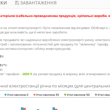
ИКИ
ЗАВАНТАЖЕННЯ
матеріали (кабельно-проводникова продукція, кріпильні вироби, е
 на оплаті електроенергії і бути незалежним від місцевих ОблЕнерго. А
ція дає можливість ще й непогано заробити.
 продавати всі надлишки виробленої електроенергії ринку електрично
треб і запланованих потужностей для продажу по "зеленому" тарифу. 
на система контролю і обліку енергоресурсів).
Вт
;
Вт*г
;
г;
ним" тарифом -
2859 $
(за умови продажу в мережу всієї згенерованої ел
ої електростанції річна по місяцях (для центральних