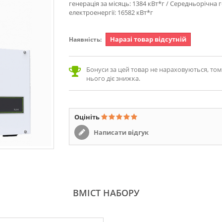
генерація за місяць: 1384 кВт*г / Середньорічна 
електроенергії: 16582 кВт*г
Наразі товар відсутній
Наявність:
Бонуси за цей товар не нараховуються, то
нього діє знижка.
Оцініть
Написати відгук
ВМІСТ НАБОРУ