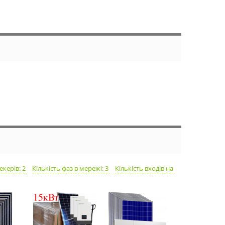
екерів: 2
Кількість фаз в мережі: 3
Кількість входів на