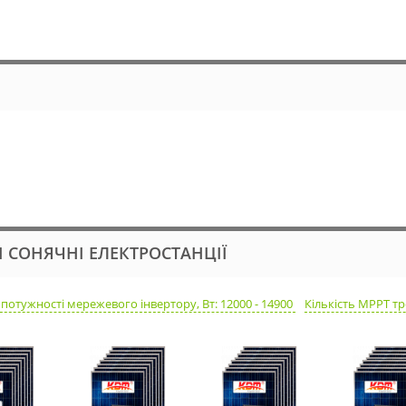
І СОНЯЧНІ ЕЛЕКТРОСТАНЦІЇ
 потужності мережевого інвертору, Вт: 12000 - 14900
Кількість MPPT тр