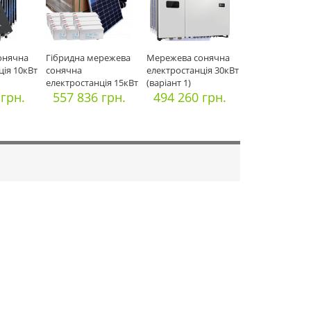
онячна
Гібридна мережева
Мережева сонячна
ція 10кВт
сонячна
електростанція 30кВт
електростанція 15кВт
(варіант 1)
 грн.
557 836 грн.
494 260 грн.