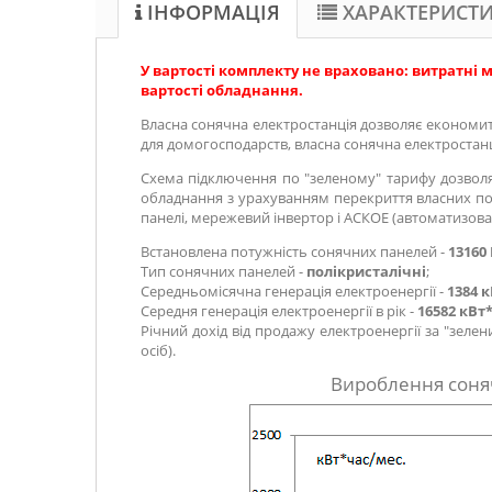
ІНФОРМАЦІЯ
ХАРАКТЕРИСТ
У вартості комплекту не враховано: витратні 
вартості обладнання.
Власна сонячна електростанція дозволяє економити
для домогосподарств, власна сонячна електростан
Схема підключення по "зеленому" тарифу дозволяє
обладнання з урахуванням перекриття власних по
панелі, мережевий інвертор і АСКОЕ (автоматизова
Встановлена потужність сонячних панелей -
13160
Тип сонячних панелей -
полікристалічні
;
Середньомісячна генерація електроенергії -
1384 к
Середня генерація електроенергії в рік -
16582 кВт*
Річний дохід від продажу електроенергії за "зеле
осіб).
Вироблення сонячн