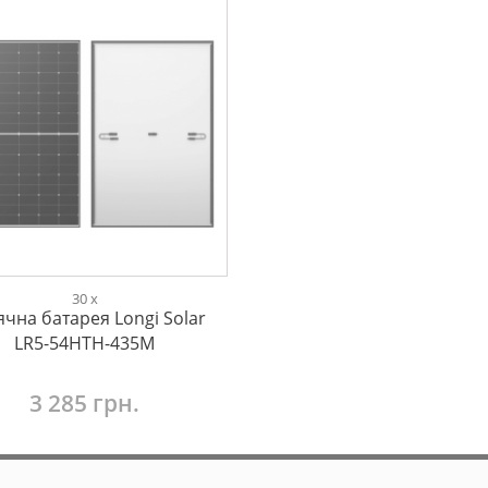
30 x
чна батарея Longi Solar
LR5-54HTH-435M
3 285 грн.