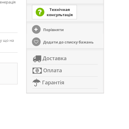
генерація
Технічная
консультація
Порівняти
му що на
Додати до списку бажань
Доставка
Оплата
Гарантія