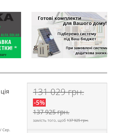
131 029 грн.
ція
-5%
137 925 грн.
замість того, щоб
137 925 грн.
/ Сер.