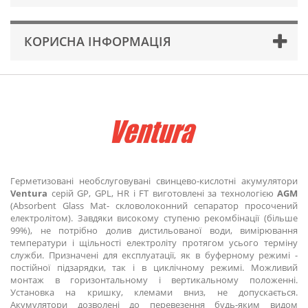
КОРИСНА ІНФОРМАЦІЯ
Герметизовані необслуговувані свинцево-кислотні акумулятори
Ventura
серій GP, GPL, HR і FT виготовлені за технологією
AGM
(Absorbent Glass Mat- скловолоконний сепаратор просочений
електролітом). Завдяки високому ступеню рекомбінації (більше
99%), не потрібно долив дистильованої води, вимірювання
температури і щільності електроліту протягом усього терміну
служби. Призначені для експлуатації, як в буферному режимі -
постійної підзарядки, так і в циклічному режимі. Можливий
монтаж в горизонтальному і вертикальному положенні.
Установка на кришку, клемами вниз, не допускається.
Акумулятори дозволені до перевезення будь-яким видом