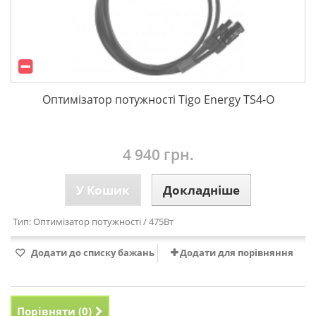
Оптимізатор потужності Tigo Energy TS4-O
4 940 грн.
У Кошик
Докладніше
Тип:
Оптимізатор потужності
/ 475Вт
Додати до списку бажань
Додати для порівняння
Порівняти (
0
)