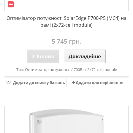
Оптимізатор потужності SolarEdge P700-P5 (МС4) на
рамі (2x72-cell module)
5 745 грн.
У Кошик
Докладніше
Тип:
Оптимізатор потужності
/ 700Вт / 2
x72-cell module
Додати до списку бажань
Додати для порівняння