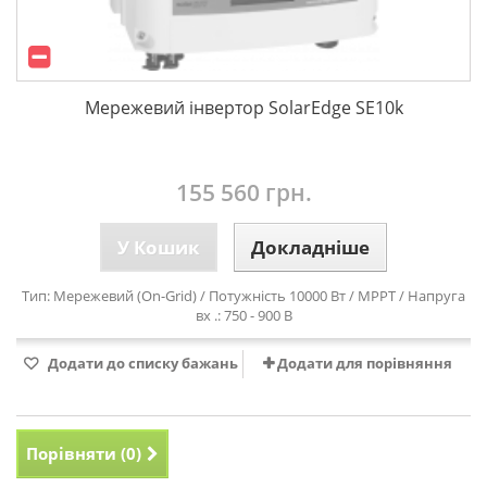
Мережевий інвертор SolarEdge SE10k
155 560 грн.
У Кошик
Докладніше
Тип: Мережевий (On-Grid) / Потужність 10000 Вт / MPPT / Напруга
вх .: 750 - 900 В
Додати до списку бажань
Додати для порівняння
Порівняти (
0
)