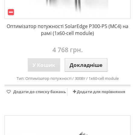
Оптимізатор потужності SolarEdge P300-P5 (МС4) на
рамі (1x60-cell module)
4 768 грн.
У Кошик
Докладніше
Тип:
Оптимізатор потужності
/ 300Вт /
1x60-cell module
Додати до списку бажань
Додати для порівняння