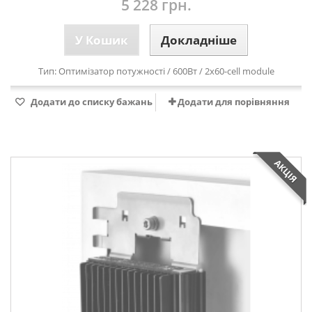
5 228 грн.
У Кошик
Докладніше
Тип:
Оптимізатор потужності
/ 600Вт / 2
x60-cell module
Додати до списку бажань
Додати для порівняння
АКЦІЯ