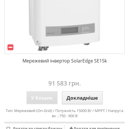
Мережевий інвертор SolarEdge SE15k
91 583 грн.
У Кошик
Докладніше
Тип: Мережевий (On-Grid) / Потужність 15000 Вт / MPPT / Напруга
вх .: 750 - 900 В
Додати до списку бажань
Додати для порівняння