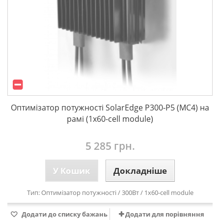
Оптимізатор потужності SolarEdge P300-P5 (МС4) на
рамі (1x60-cell module)
5 285 грн.
У Кошик
Докладніше
Тип:
Оптимізатор потужності
/ 300Вт /
1x60-cell module
Додати до списку бажань
Додати для порівняння