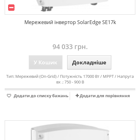
Мережевий інвертор SolarEdge SE17k
94 033 грн.
У Кошик
Докладніше
Тип: Мережевий (On-Grid) / Потужність 17000 Вт / MPPT / Напруга
вх .: 750 - 900 В
Додати до списку бажань
Додати для порівняння