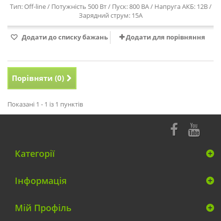
Тип: Off-line / Потужність 500 Вт / Пуск: 800 ВА / Напруга АКБ: 12В /
Зарядний струм: 15А
Додати до списку бажань
Додати для порівняння
Порівняти (
0
)
Показані 1 - 1 із 1 пунктів
Категорії
Інформація
Мій Профіль