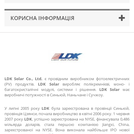
КОРИСНА ІНФОРМАЦІЯ
LDK Solar Co., Ltd.
є провідним виробником фотоелектричних
(PV) продуктів.
LDK Solar
виробляє полікремнієві, моно- і
багатокристалічні модулі, системи і рішення.
LDK Solar
має
виробничі потужності в Синьюй, Наньчане і Сучжоу.
У липні 2005 року
LDK
була зареєстрована в провінції Синьюй,
провінція Цзянси, почала виробництво в квітні 2006 року. 1 червня
2007 року
LDK
, успішно зареєстрована на NYSE, фінансувала 0,486
мільярда доларів, стала першою компанією Jiangxi, China,
зареєстрованої на NYSE. Вона виконала найбільше IPO нової