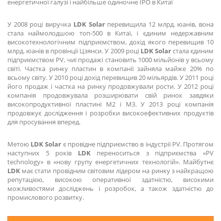
енергетичної галузі і найбільше одиночне IPO в Китаї
У 2008 році виручка
LDK
Solar
перевищила 12 млрд. юанів, вона
стала наймолодшою ​​топ-500 в Китаї, і єдиним недержавним
високотехнологічним підприємством, дохід якого перевищив 10
млрд. юанів в провінції Цзянси. У 2009 році
LDK
Solar
стала єдиним
підприємством PV, чиї продажі становить 1000 мільйонів у всьому
світі. Частка ринку пластин в компанії зайняла майже 20% по
всьому світу. У 2010 році дохід перевищив 20 мільярдів. У 2011 році
його продаж і частка на ринку продовжували рости. У 2012 році
компанія продовжувала розширювати свій ринок завдяки
високопродуктивної пластині M2 і M3. У 2013 році компанія
продовжує дослідження і розробки високоефективних продуктів
для просування вперед.
Метою
LDK
Solar
є провідне підприємство в індустрії PV. Протягом
наступних 5 років
LDK
переноситься з підприємства «PV
technology» в «нову групу енергетичних технологій». Майбутнє
LDK
має стати провідним світовим лідером на ринку з найкращою
репутацією, високою оперативної здатністю, високими
можливостями досліджень і розробок, а також здатністю до
промислового розвитку.