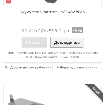
Акумулятор Batttron LN80 48V 80Ah
51 216 грн.
-5%
53 912 грн.
У Кошик
Докладніше
Тип: Л
ітієвий
/ Номінальна напруга: 48В / Номінальна ємність:
80Аг / Корисна ємність: 65Ач / 3,4кВт
Додати до списку бажань
Додати для порівняння
АКЦІЯ