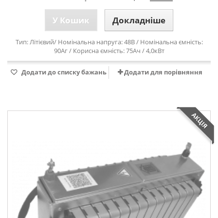
У Кошик
Докладніше
Тип: Л
ітієвий
/ Номінальна напруга: 48В / Номінальна ємність:
90Аг / Корисна ємність: 75Ач / 4,0кВт
Додати до списку бажань
Додати для порівняння
АКЦІЯ