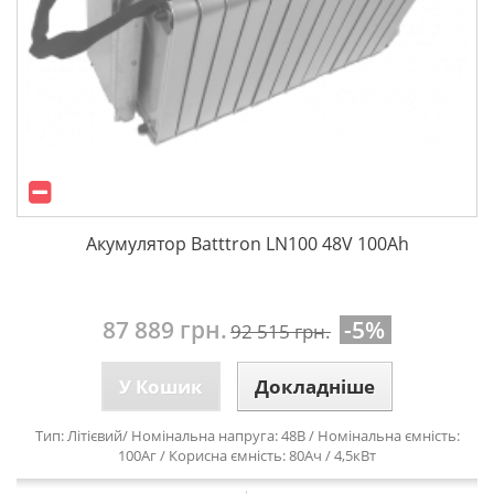
Акумулятор Batttron LN100 48V 100Ah
87 889 грн.
-5%
92 515 грн.
У Кошик
Докладніше
Тип: Л
ітієвий
/ Номінальна напруга: 48В / Номінальна ємність:
100Аг / Корисна ємність: 80Ач / 4,5кВт