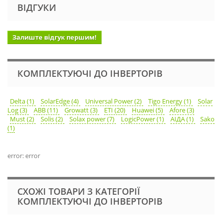
ВІДГУКИ
Залиште відгук першим!
КОМПЛЕКТУЮЧІ ДО ІНВЕРТОРІВ
Delta (1)
SolarEdge (4)
Universal Power (2)
Tigo Energy (1)
Solar
Log (3)
ABB (11)
Growatt (3)
ETI (20)
Huawei (5)
Afore (3)
Must (2)
Solis (2)
Solax power (7)
LogicPower (1)
АІДА (1)
Sako
(1)
error: error
СХОЖІ ТОВАРИ З КАТЕГОРІЇ
КОМПЛЕКТУЮЧІ ДО ІНВЕРТОРІВ