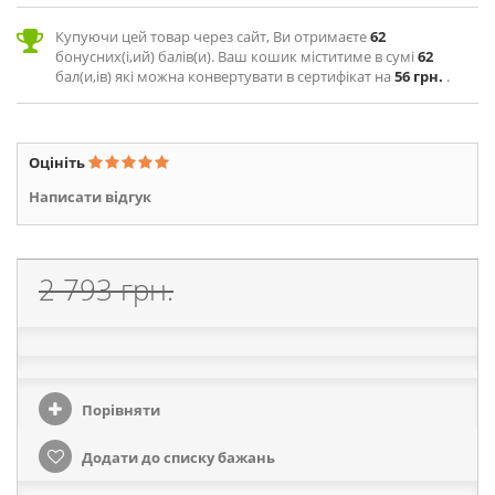
Купуючи цей товар через сайт, Ви отримаєте
62
бонусних(і,ий) балів(и). Ваш кошик міститиме в сумі
62
бал(и,ів) які можна конвертувати в сертифікат на
56 грн.
.
Оцініть
Написати відгук
2 793 грн.
Порівняти
Додати до списку бажань