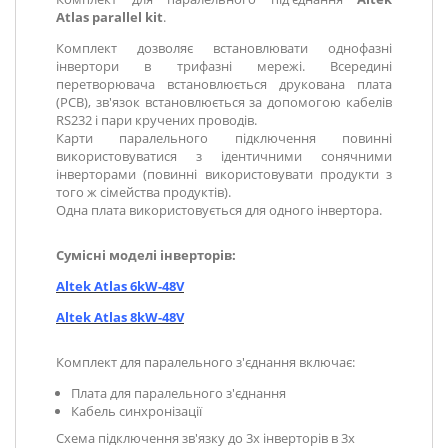
Atlas parallel kit
.
Комплект дозволяє встановлювати однофазні
інвертори в трифазні мережі. Всередині
перетворювача встановлюється друкована плата
(PCB), зв'язок встановлюється за допомогою кабелів
RS232 і пари кручених проводів.
Карти паралельного підключення повинні
використовуватися з ідентичними сонячними
інверторами (повинні використовувати продукти з
того ж сімейства продуктів).
Одна плата використовується для одного інвертора.
Сумісні моделі інверторів:
Altek Atlas 6kW-48V
Altek Atlas 8kW-48V
Комплект для паралельного з'єднання включає:
Плата для паралельного з'єднання
Кабель синхронізації
Схема підключення зв'язку до 3х інверторів в 3х