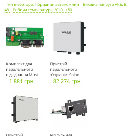
Тип інвертора: Гібридний автономний
Вихідна напруга АКБ, В:
48
Робоча температура, °C: 0 - +50
Комплект для
Пристрій
паралельного
паралельного
під'єднання Must
з'єднання Solax
parallel kit
1 881 грн.
Power X3-EPS Parallel
82 274 грн.
Пристрій
Модуль для