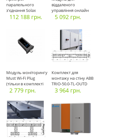
паралельного
віддаленого
з'єднання Solax
управління онлайн
Power ProSolax Multi
112 188 грн.
ДБЖ Logic Power
5 092 грн.
X
Модуль моніторингу
Комплект для
Must Wi-Fi Plug
монтажу на стіну ABB
(тільки в комплекті
TRIO-50.0-TL-OUTD
до ін
2 779 грн.
Power MO
3 964 грн.