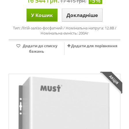
16 544 грн.
-5%
17 415 грн.
У Кошик
Докладніше
Тип: Літій-залізо-фосфатний / Номінальна напруга: 12.8В /
Номінальна ємність: 200Аг
Додати до списку
Додати для порівняння
бажань
АКЦІЯ