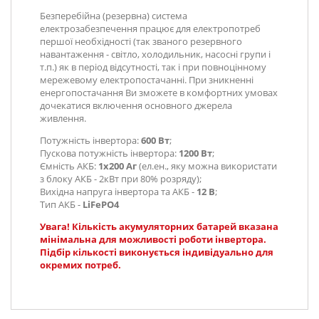
Безперебійна (резервна) система
електрозабезпечення працює для електропотреб
першої необхідності (так званого резервного
навантаження - світло, холодильник, насосні групи і
т.п.) як в період відсутності, так і при повноцінному
мережевому електропостачанні. При зникненні
енергопостачання Ви зможете в комфортних умовах
дочекатися включення основного джерела
живлення.
Потужність інвертора:
600 Вт
;
Пускова потужність інвертора:
1200 Вт
;
Ємність АКБ:
1х200 Аг
(ел.ен., яку можна використати
з блоку АКБ - 2кВт при 80% розряду);
Вихідна напруга інвертора та АКБ
-
12 В
;
Тип АКБ -
LiFePO4
Увага! Кількість акумуляторних батарей вказана
мінімальна для можливості роботи інвертора.
Підбір кількості виконується індивідуально для
окремих потреб.