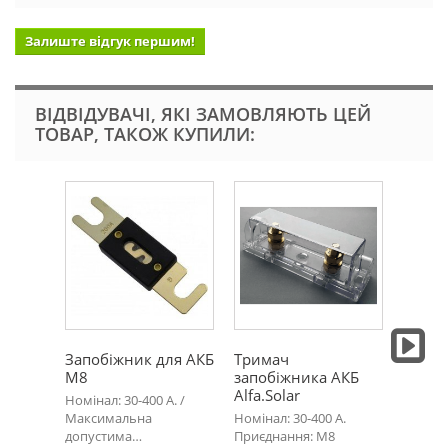
Залиште відгук першим!
ВІДВІДУВАЧІ, ЯКІ ЗАМОВЛЯЮТЬ ЦЕЙ
ТОВАР, ТАКОЖ КУПИЛИ:
Запобіжник для АКБ
Тримач
Перем
М8
запобіжника АКБ
Alfa.S
Alfa.Solar
Номінал: 30-400 А. /
Переми
Максимальна
Номінал: 30-400 А.
10см. П
допустима…
Приєднання: М8
227 грн