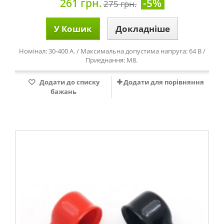
261 грн.
-5%
275 грн.
У Кошик
Докладніше
Номінал: 30-400 А. / Максимальна допустима напруга: 64 В /
Приєднання: М8.
Додати до списку
Додати для порівняння
бажань