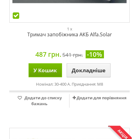
1 x
Тримач запобіжника АКБ Alfa.Solar
487 грн.
-10%
541 грн.
У Кошик
Докладніше
Номінал: 30-400 А. Приєднання: М8
Додати до списку
Додати для порівняння
бажань
АКЦІЯ