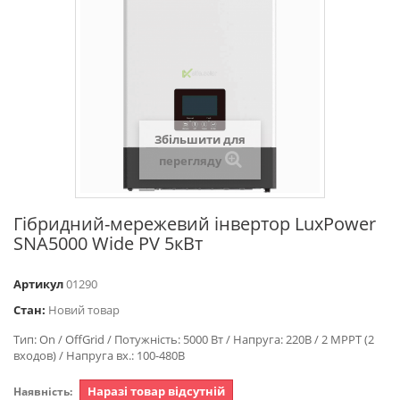
Збільшити для
перегляду
Гібридний-мережевий інвертор LuxPower
SNA5000 Wide PV 5кВт
Артикул
01290
Стан:
Новий товар
Тип: On / OffGrid / Потужність: 5000 Вт / Напруга: 220В / 2 MPPT (2
входов) / Напруга вх.: 100-480В
Наразі товар відсутній
Наявність: