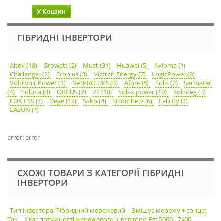
У Кошик
ГІБРИДНІ ІНВЕРТОРИ
Altek (18)
Growatt (2)
Must (31)
Huawei (5)
Axioma (1)
Challenger (2)
Fronius (3)
Victron Energy (7)
LogicPower (8)
Voltronic Power (1)
NetPRO UPS (3)
Afore (5)
Solis (2)
Sermatec
(4)
Soluna (4)
ORBUS (2)
2E (18)
Solax power (10)
Solinteg (3)
FOX ESS (7)
Deye (12)
Sako (4)
Stromherz (6)
Felicity (1)
EASUN (1)
error: error
СХОЖІ ТОВАРИ З КАТЕГОРІЇ ГІБРИДНІ
ІНВЕРТОРИ
Тип інвертора: Гібридний мережевий
Змішує мережу + сонце:
Так
Клас потужності мережевого інвертору, Вт: 5000 - 7400