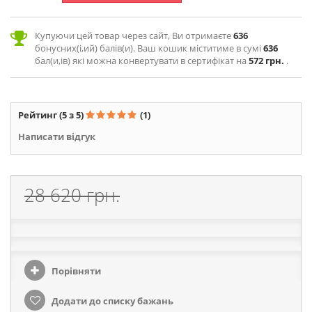
Купуючи цей товар через сайт, Ви отримаєте
636
бонусних(і,ий) балів(и). Ваш кошик міститиме в сумі
636
бал(и,ів) які можна конвертувати в сертифікат на
572 грн.
.
Рейтинг
(5 з 5)
(1)
Написати відгук
28 620 грн.
Порівняти
Додати до списку бажань