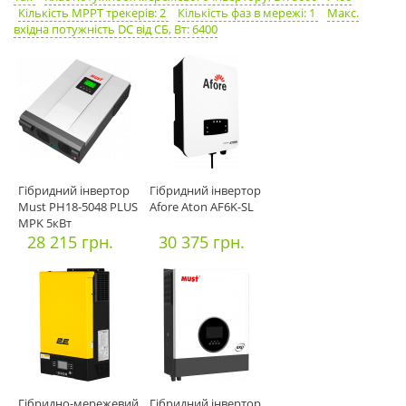
Кількість MPPT трекерів: 2
Кількість фаз в мережі: 1
Макс.
вхідна потужність DC від СБ, Вт: 6400
Гібридний інвертор
Гібридний інвертор
Must PH18-5048 PLUS
Afore Aton AF6K-SL
MPK 5кВт
28 215 грн.
30 375 грн.
Гібридно-мережевий
Гібридний інвертор