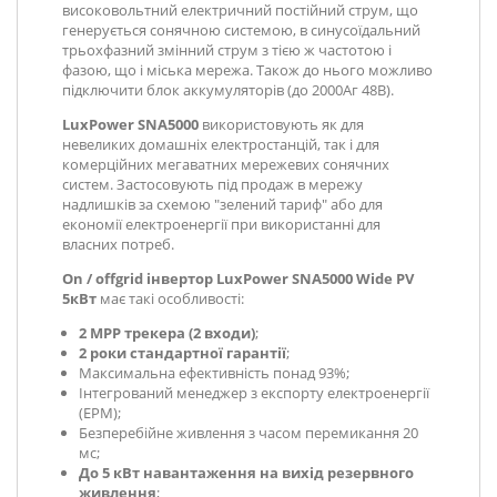
високовольтний електричний постійний струм, що
генерується сонячною системою, в синусоїдальний
трьохфазний змінний струм з тією ж частотою і
фазою, що і міська мережа. Також до нього можливо
підключити блок аккумуляторів (до 2000Аг 48В).
LuxPower SNA5000
використовують як для
невеликих домашніх електростанцій, так і для
комерційних мегаватних мережевих сонячних
систем. Застосовують під продаж в мережу
надлишків за схемою "зелений тариф" або для
економії електроенергії при використанні для
власних потреб.
On / offgrid інвертор LuxPower SNA5000 Wide PV
5кВт
має такі особливості:
2 MPP трекера (2 входи)
;
2 роки стандартної гарантії
;
Максимальна ефективність понад 93%;
Інтегрований менеджер з експорту електроенергії
(EPM);
Безперебійне живлення з часом перемикання 20
мс;
До 5 кВт навантаження на вихід резервного
живлення
;