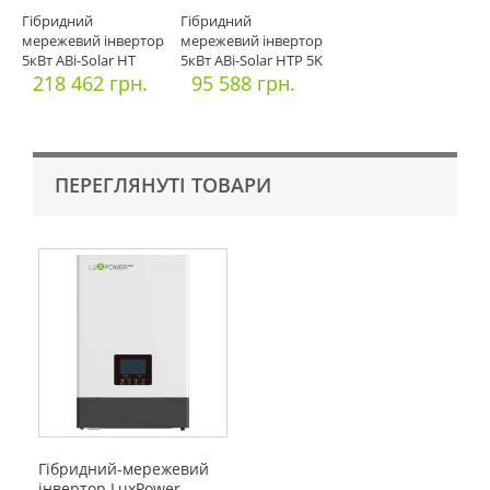
Гібридний
Гібридний
мережевий інвертор
мережевий інвертор
5кВт ABi-Solar HT
5кВт ABi-Solar HTP 5K
10K3P
218 462 грн.
95 588 грн.
ПЕРЕГЛЯНУТІ ТОВАРИ
Гібридний-мережевий
інвертор LuxPower