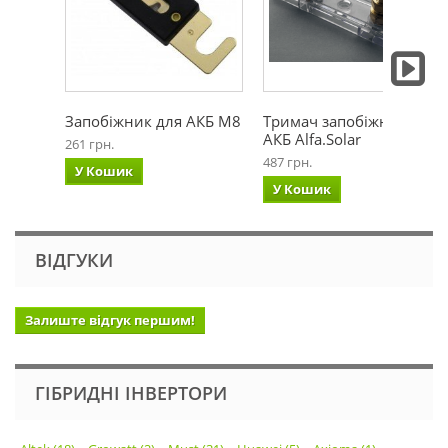
Запобіжник для АКБ М8
Тримач запобіжника
АКБ Alfa.Solar
261 грн.
487 грн.
У Кошик
У Кошик
ВІДГУКИ
Залиште відгук першим!
ГІБРИДНІ ІНВЕРТОРИ