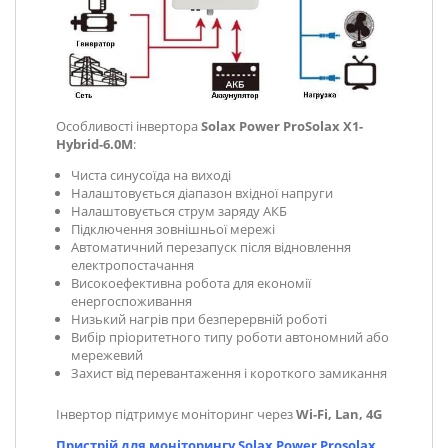
Особливості інвертора
Solax Power ProSolax X1-
Hybrid-6.0М
:
Чиста синусоїда на виході
Налаштовується діапазон вхідної напруги
Налаштовується струм заряду АКБ
Підключення зовнішньої мережі
Автоматичний перезапуск після відновлення
електропостачання
Високоефективна робота для економії
енергоспоживання
Низький нагрів при безперервній роботі
Вибір пріоритетного типу роботи автономний або
мережевий
Захист від перевантаження і короткого замикання
Інвертор підтримує моніторинг через
Wi-Fi, Lan, 4G
Пристрій для моніторингу Solax Power Prosolax