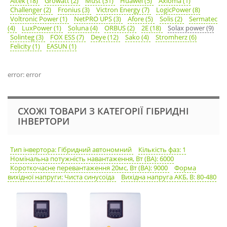
Altek (18)
Growatt (2)
Must (31)
Huawei (5)
Axioma (1)
Challenger (2)
Fronius (3)
Victron Energy (7)
LogicPower (8)
Voltronic Power (1)
NetPRO UPS (3)
Afore (5)
Solis (2)
Sermatec
(4)
LuxPower (1)
Soluna (4)
ORBUS (2)
2E (18)
Solax power (9)
Solinteg (3)
FOX ESS (7)
Deye (12)
Sako (4)
Stromherz (6)
Felicity (1)
EASUN (1)
error: error
СХОЖІ ТОВАРИ З КАТЕГОРІЇ ГІБРИДНІ
ІНВЕРТОРИ
Тип інвертора: Гібридний автономний
Кількість фаз: 1
Номінальна потужність навантаження, Вт (ВА): 6000
Короткочасне перевантаження 20мс, Вт (ВА): 9000
Форма
вихідної напруги: Чиста синусоїда
Вихідна напруга АКБ, В: 80-480