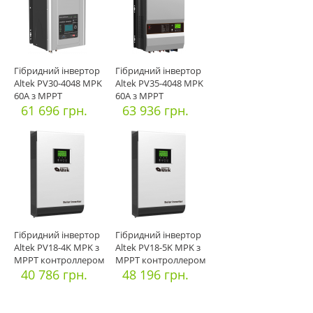
Гібридний інвертор
Гібридний інвертор
Altek PV30-4048 MPK
Altek PV35-4048 MPK
60А з MPPT
60А з MPPT
контролеро
61 696 грн.
контролеро
63 936 грн.
Гібридний інвертор
Гібридний інвертор
Altek PV18-4K MPK з
Altek PV18-5K MPK з
МРРТ контроллером
МРРТ контроллером
60А
40 786 грн.
60
48 196 грн.