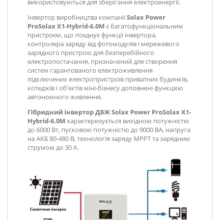
використовуються для зберігання електроенергії.
Інвертор виробництва компанії
Solax Power
ProSolax X1-Hybrid-6.0М
є багатофункціональним
пристроєм, що поєднує функції інвертора,
контролера заряду від фотомодулів і мережевого
зарядного пристрою для безперебійного
електропостачання, призначений для створення
систем гарантованого електроживлення
підключених електропристроїв приватних будинків,
котеджів і об'єктів міні-бізнесу доповнені функцією
автономного живлення.
Гібридний інвертор ДБЖ
Solax Power ProSolax X1-
Hybrid-6.0М
характеризується вихідною потужністю
до 6000 Вт, пусковою потужністю до 9000 ВА, напруга
на АКБ 80-480 В, технологія заряду МРРТ та зарядним
струмом до 30 А.