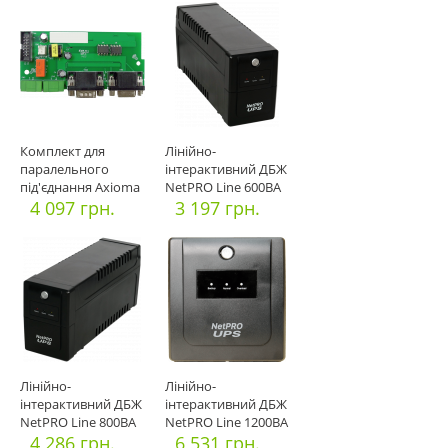
Комплект для
Лінійно-
паралельного
інтерактивний ДБЖ
під'єднання Axioma
NetPRO Line 600ВА
ISGRID parallel
4 097 грн.
3 197 грн.
Лінійно-
Лінійно-
інтерактивний ДБЖ
інтерактивний ДБЖ
NetPRO Line 800ВА
NetPRO Line 1200ВА
4 286 грн.
6 531 грн.