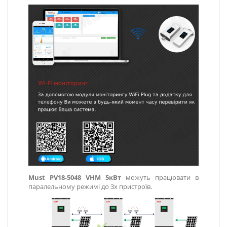
Must PV18-5048 VHM 5кВт
можуть працювати в
паралельному режимі до 3х пристроїв.