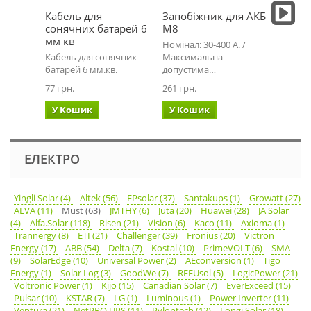
Кабель для
Запобіжник для АКБ
Запоб
сонячних батарей 6
М8
10x38
мм кв
Номінал: 30-400 А. /
Тип: C
Кабель для сонячних
Максимальна
напруг
батарей 6 мм.кв.
допустима…
193 грн
77 грн.
261 грн.
У Ко
У Кошик
У Кошик
ЕЛЕКТРО
Yingli Solar (4)
Altek (56)
EPsolar (37)
Santakups (1)
Growatt (27)
ALVA (11)
Must (63)
JMTHY (6)
Juta (20)
Huawei (28)
JA Solar
(4)
Alfa.Solar (118)
Risen (21)
Vision (6)
Kaco (11)
Axioma (1)
Trannergy (8)
ETI (21)
Challenger (39)
Fronius (20)
Victron
Energy (17)
ABB (54)
Delta (7)
Kostal (10)
PrimeVOLT (6)
SMA
(9)
SolarEdge (10)
Universal Power (2)
AEconversion (1)
Tigo
Energy (1)
Solar Log (3)
GoodWe (7)
REFUsol (5)
LogicPower (21)
Voltronic Power (1)
Kijo (15)
Canadian Solar (7)
EverExceed (15)
Pulsar (10)
KSTAR (7)
LG (1)
Luminous (1)
Power Inverter (11)
Ventura (21)
NetPRO UPS (11)
Pylontech (12)
Longi Solar (18)