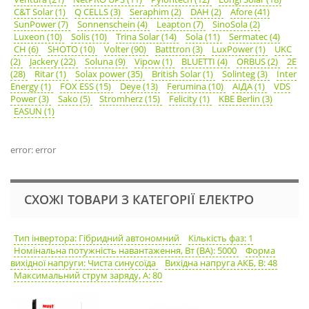
C&T Solar (1)
Q CELLS (3)
Seraphim (2)
DAH (2)
Afore (41)
SunPower (7)
Sonnenschein (4)
Leapton (7)
SinoSola (2)
Luxeon (10)
Solis (10)
Trina Solar (14)
Sola (11)
Sermatec (4)
CH (6)
SHOTO (10)
Volter (90)
Batttron (3)
LuxPower (1)
UKC
(2)
Jackery (22)
Soluna (9)
Vipow (1)
BLUETTI (4)
ORBUS (2)
2E
(28)
Ritar (1)
Solax power (35)
British Solar (1)
Solinteg (3)
Inter
Energy (1)
FOX ESS (15)
Deye (13)
Ferumina (10)
АІДА (1)
VDS
Power (3)
Sako (5)
Stromherz (15)
Felicity (1)
KBE Berlin (3)
EASUN (1)
error: error
СХОЖІ ТОВАРИ З КАТЕГОРІЇ ЕЛЕКТРО
Тип інвертора: Гібридний автономний
Кількість фаз: 1
Номінальна потужність навантаження, Вт (ВА): 5000
Форма
вихідної напруги: Чиста синусоїда
Вихідна напруга АКБ, В: 48
Максимальний струм заряду, А: 80