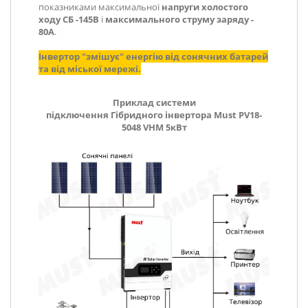
показниками максимальної
напруги холостого
ходу СБ -145В
і
максимального струму заряду -
80А
.
Інвертор "змішує" енергію від сонячних батарей
та від міської мережі.
Приклад системи
підключення Гібридного інвертора Must PV18-
5048 VHM 5кВт