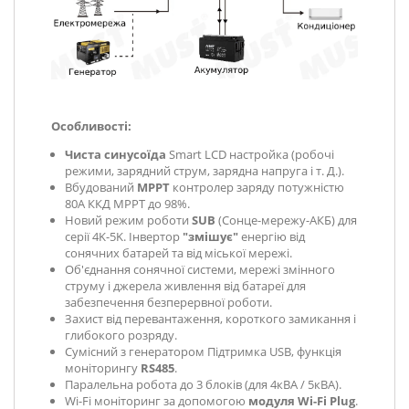
Особливості:
Чиста синусоїда
Smart LCD настройка (робочі
режими, зарядний струм, зарядна напруга і т. Д.).
Вбудований
MPPT
контролер заряду потужністю
80A ККД MPPT до 98%.
Новий режим роботи
SUB
(Сонце-мережу-АКБ) для
серії 4K-5K.
Інвертор
"змішує"
енергію від
сонячних батарей та від міської мережі.
Об'єднання сонячної системи, мережі змінного
струму і джерела живлення від батареї для
забезпечення безперервної роботи.
Захист від перевантаження, короткого замикання і
глибокого розряду.
Сумісний з генератором Підтримка USB, функція
моніторингу
RS485
.
Паралельна робота до 3 блоків (для 4кВА / 5кВА).
Wi-Fi моніторинг за допомогою
модуля Wi-Fi Plug
.