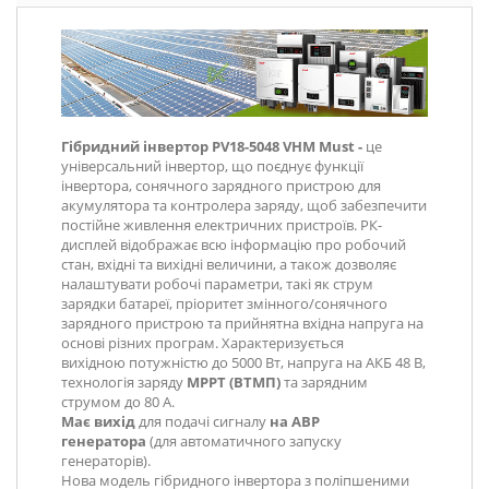
Гібридний інвертор PV18-5048 VHM Must -
це
універсальний інвертор, що поєднує функції
інвертора, сонячного зарядного пристрою для
акумулятора та контролера заряду, щоб забезпечити
постійне живлення електричних пристроїв. РК-
дисплей відображає всю інформацію про робочий
стан, вхідні та вихідні величини, а також дозволяє
налаштувати робочі параметри, такі як струм
зарядки батареї, пріоритет змінного/сонячного
зарядного пристрою та прийнятна вхідна напруга на
основі різних програм. Характеризується
вихідною потужністю до 5000 Вт, напруга на АКБ 48 В,
технологія заряду
MPPT (ВТМП)
та зарядним
струмом до 80 А.
Має вихід
для подачі сигналу
на АВР
генератора
(для автоматичного запуску
генераторів).
Нова модель гібридного інвертора з поліпшеними