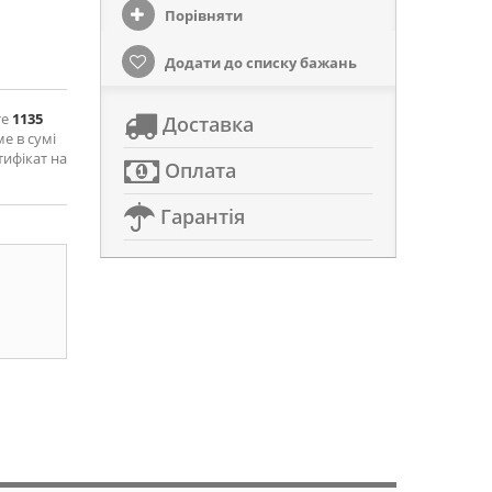
Порівняти
Додати до списку бажань
те
1135
Доставка
ме в сумі
тифікат на
Оплата
Гарантія