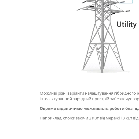
Можливі різні варіанти налаштування гібридного 
інтелектуальний зарядний пристрій забезпечує заря
Окремо відзначимо можливість роботи без під
Наприклад, споживаючи 2 кВт від мережі і 3 кВт ві