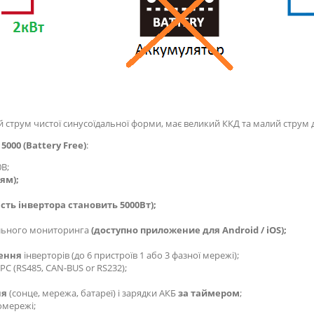
 струм чистої синусоїдальної форми, має великий ККД та малий струм д
5000 (Battery Free)
:
В;
ям);
сть інвертора становить 5000Вт);
льного мониторинга
(доступно приложение для Android / iOS);
чення
інверторів (до 6 пристроїв 1 або 3 фазної мережі);
С (RS485, CAN-BUS or RS232);
ня
(сонце, мережа, батареї) і зарядки АКБ
за таймером
;
омережі;