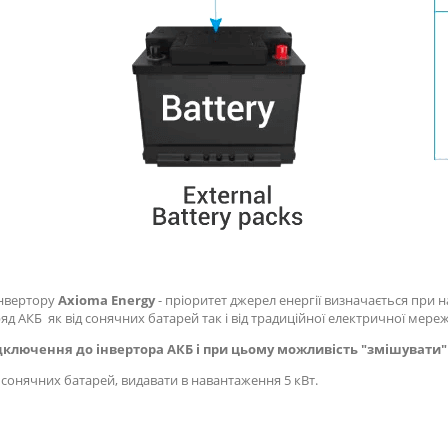
інвертору
Axioma Energy
- пріоритет джерел енергії визначається при 
д АКБ як від сонячних батарей так і від традиційної електричної мереж
ключення до інвертора АКБ і при цьому можливість "змішувати" 
д сонячних батарей, видавати в навантаження 5 кВт.