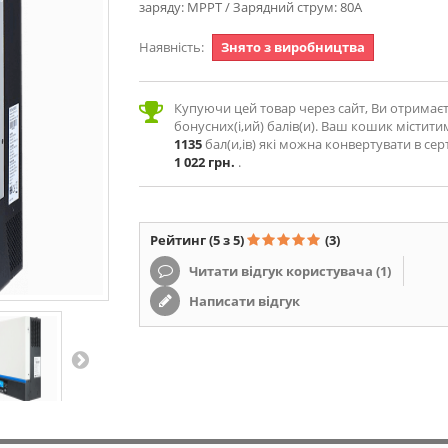
заряду: MPPT / Зарядний струм: 80А
Наявність:
Знято з виробництва
Купуючи цей товар через сайт, Ви отримає
бонусних(і,ий) балів(и). Ваш кошик містити
1135
бал(и,ів) які можна конвертувати в сер
1 022 грн.
.
Рейтинг
(5 з 5)
(3)
Читати відгук користувача (
1
)
Написати відгук