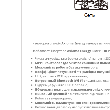
Інверторна станція
Axioma Energy
генерує змінний
Особливості інвертора
Axioma Energy ISMPPT BFP 
Чиста синусоїдальна форма вихідної напруги 230
MPPT контролер (до 5кВт по сонячним панел
Можливість роботи без акумуляторів;
Коеффіцінет потужності = 1 (вихідна потужні
LED дисплей з RGB підсвічуванням;
Встроенный Bluetooth
(Wi-Fi опция)
для лока
Підтримує функцію USB On-the-Go;
Вбудована плата для паралельного підклю
Виносний дисплей
з можливістю підключення Р
Робота з генераторами;
Можливість налаштування електроживлен
Регулювання діапазону напруг живлячої електр