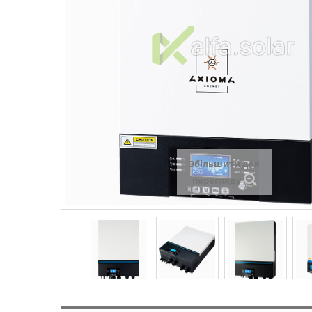
Збільшити для
перегляду