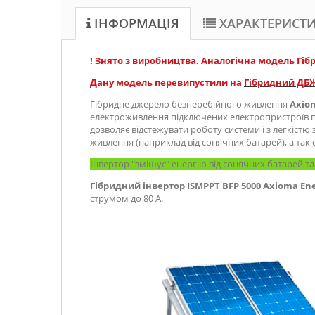
ІНФОРМАЦІЯ
ХАРАКТЕРИСТ
! Знято з виробництва. Аналогічна модель
Гіб
Дану модель перевипустили на
Гібридний ДБЖ
Гібридне джерело безперебійного живлення
Axiom
електроживлення підключених електропристроїв пр
дозволяє відстежувати роботу системи і з легкістю
живлення (наприклад від сонячних батарей), а так 
Інвертор "змішує" енергію від сонячних батарей та 
Гібридний інвертор
ISMPPT BFP 5000
Axioma En
струмом до 80 А.