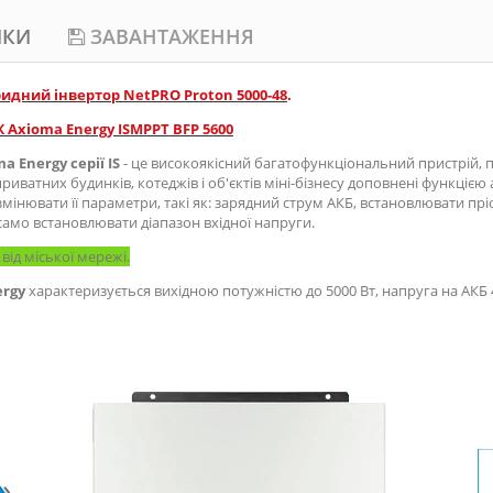
ИКИ
ЗАВАНТАЖЕННЯ
ридний інвертор NetPRO Proton 5000-48
.
 Axioma Energy ISMPPT BFP 5600
a Energy серії IS
- це високоякісний багатофункціональний пристрій,
иватних будинків, котеджів і об'єктів міні-бізнесу доповнені функці
 змінювати її параметри, такі як: зарядний струм АКБ, встановлювати п
само встановлювати діапазон вхідної напруги.
від міської мережі.
ergy
характеризується вихідною потужністю до 5000 Вт, напруга на АКБ 