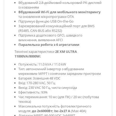
Вбудований 2,8-дюймовий кольоровий РК-дисплей
із ковзанням
Вбудований Wi-Fi для мобільного моніторингу
та оновлення мікропрограми OTA
Підтримує функцію USB On-the-Go
Зарезервований комунікаційний порт для BMS
(RS485, CAN-BUS або RS232)
Підтримка додаткового GFCI, швидкого
вимкнення, виявлення AFCI
Паралельна робота з 6 агрегатами
Технічні характеристики
2E XM ULTRA
11000VA/8000W
:
Потужність: 11.0 kVA / 11.0 kW
Тип: автономний інвертор з вбудованим
мережевим MPPT і сонячним зарядним пристроєм
Батарея: Зовнішня 48 VDC
Вхід: 170-280 VAC, 50 Гц
Вихід: 230 VAC 50 Гц, чиста синусоїда
Ефективність: 93%
Час перемикання: 10 мс (для ПК) / 20 мс (побутова
техніка)
Максимальна потужність фотоелектричного
модуля:
до 2x6000Вт; Isc-2x27 A
(Мах 40А)
Діапазон MPPT: 90-500 VDC 2xMPPT