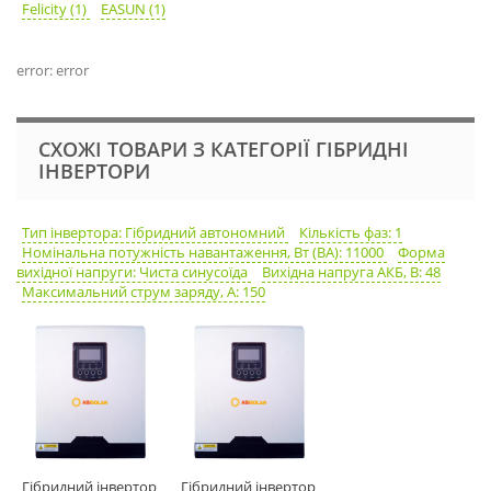
Felicity (1)
EASUN (1)
error: error
СХОЖІ ТОВАРИ З КАТЕГОРІЇ ГІБРИДНІ
ІНВЕРТОРИ
Тип інвертора: Гібридний автономний
Кількість фаз: 1
Номінальна потужність навантаження, Вт (ВА): 11000
Форма
вихідної напруги: Чиста синусоїда
Вихідна напруга АКБ, В: 48
Максимальний струм заряду, А: 150
Гібридний інвертор
Гібридний інвертор