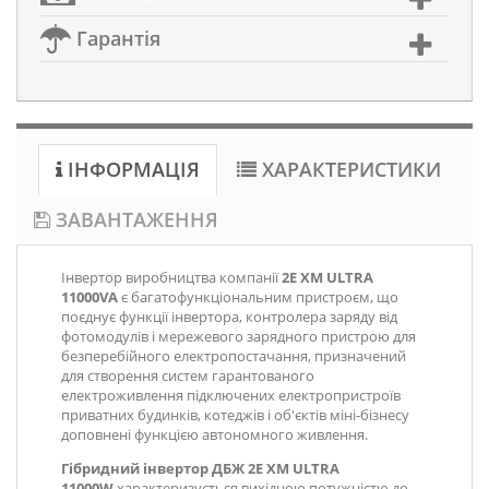
Гарантія
ІНФОРМАЦІЯ
ХАРАКТЕРИСТИКИ
ЗАВАНТАЖЕННЯ
Інвертор виробництва компанії
2E XM ULTRA
11000VA
є багатофункціональним пристроєм, що
поєднує функції інвертора, контролера заряду від
фотомодулів і мережевого зарядного пристрою для
безперебійного електропостачання, призначений
для створення систем гарантованого
електроживлення підключених електропристроїв
приватних будинків, котеджів і об'єктів міні-бізнесу
доповнені функцією автономного живлення.
Гібридний інвертор ДБЖ 2E XM ULTRA
11000W
характеризується вихідною потужністю до