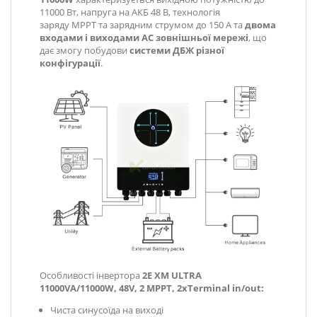
11000 Вт, напруга на АКБ 48 В, технологія
заряду МРРТ та зарядним струмом до 150 А та
двома
входами і виходами AC зовнішньої мережі
, що
дає змогу побудови
системи ДБЖ різної
конфігурації
.
Особливості інвертора
2E XM ULTRA
11000VA/11000W, 48V, 2 MPPT, 2xTerminal in/out
:
Чиста синусоїда на виході