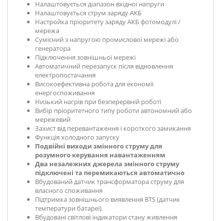
Налаштовується діапазон вхідної напруги
Налаштовується струм заряду АКБ
Настройка пріоритету заряду АКБ фотомодулі /
мережа
Сумісний з напругою промислової мережі або
генератора
Підключення зовнішньої мережі
Автоматичний перезапуск після відновлення
електропостачання
Високоефективна робота для економії
енергоспоживання
Низький нагрів при безперервній роботі
Вибір пріоритетного типу роботи автономний або
мережевий
Захист від перевантаження і короткого замикання
Функція холодного запуску
Подвійні виходи змінного струму для
розумного керування навантаженням
Два незалежних джерела змінного струму
підключені та перемикаються автоматично
Вбудований датчик трансформатора струму для
власного споживання
Підтримка зовнішнього виявлення BTS (датчик
температури батареї).
Вбудовані світлові індикатори стану живлення