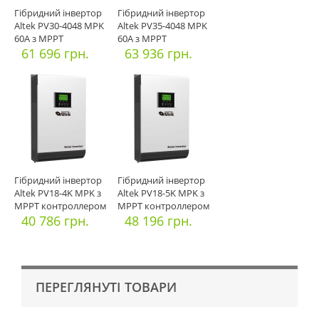
Гібридний інвертор
Гібридний інвертор
Altek PV30-4048 MPK
Altek PV35-4048 MPK
60А з MPPT
60А з MPPT
контролеро
61 696 грн.
контролеро
63 936 грн.
Гібридний інвертор
Гібридний інвертор
Altek PV18-4K MPK з
Altek PV18-5K MPK з
МРРТ контроллером
МРРТ контроллером
60А
40 786 грн.
60
48 196 грн.
ПЕРЕГЛЯНУТІ ТОВАРИ