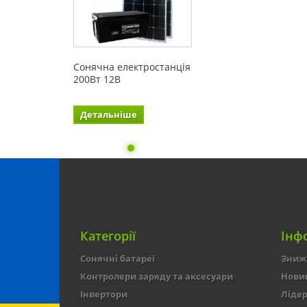
Cонячна електростанція
200Вт 12В
Детальніше
Категорії
Інф
Сонячні батареї
Зниж
Контролери заряду та аксесуари
Нови
Інвертори
Лідер