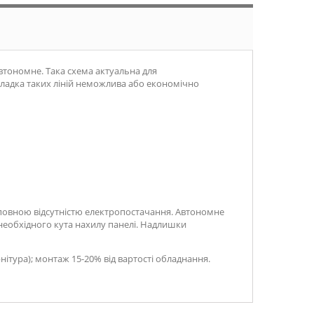
тономне. Така схема актуальна для
окладка таких ліній неможлива або економічно
з повною відсутністю електропостачання. Автономне
 необхідного кута нахилу панелі. Надлишки
ітура); монтаж 15-20% від вартості обладнання.