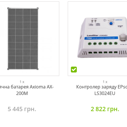
1 x
1 x
ячна батарея Axioma AX-
Контролер заряду EPso
200M
LS3024EU
5 445 грн.
2 822 грн.