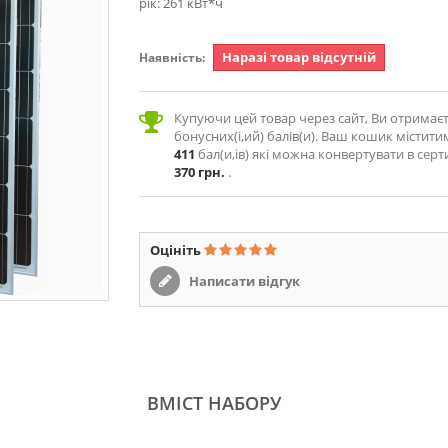
рік: 261 кВт*ч
Наразі товар відсутній
Наявність:
Купуючи цей товар через сайт, Ви отримає
бонусних(і,ий) балів(и). Ваш кошик містити
411
бал(и,ів) які можна конвертувати в серт
370 грн.
.
Оцініть
Написати відгук
ВМІСТ НАБОРУ