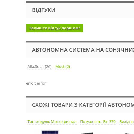
ВІДГУКИ
Залиште відгук першим!
АВТОНОМНА СИСТЕМА НА СОНЯЧНИХ
Alfa.Solar (26)
Must (2)
error: error
СХОЖІ ТОВАРИ З КАТЕГОРІЇ АВТОН
Тип модуля: Монокристал
Потужність, Вт: 370
Вихідна