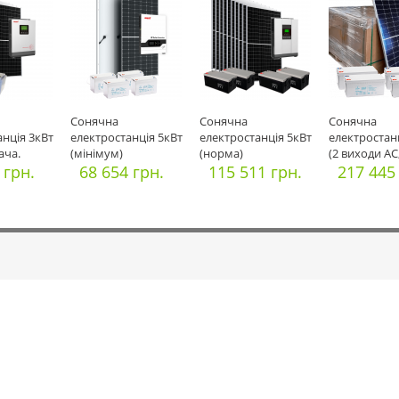
Cонячна
Cонячна
Cонячна
анція 3кВт
електростанція 5кВт
електростанція 5кВт
електростан
ача.
(мінімум)
(норма)
(2 виходи АС,
 грн.
68 654 грн.
115 511 грн.
217 445