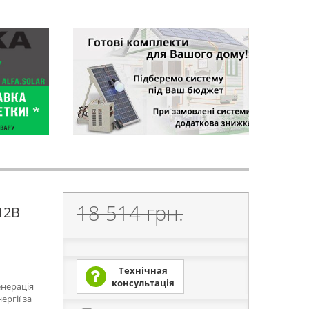
18 514 грн.
12В
Технічная
консультація
енерація
ергії за