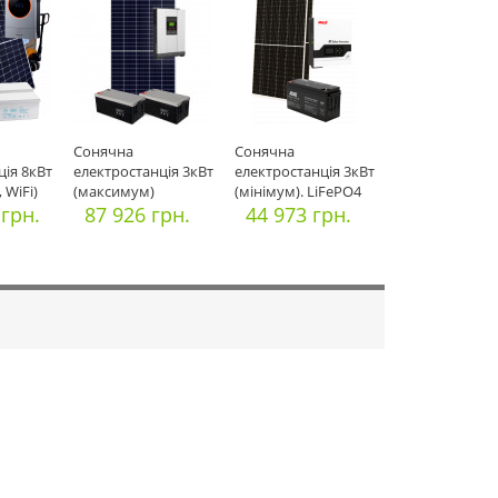
Cонячна
Cонячна
ція 8кВт
електростанція 3кВт
електростанція 3кВт
 WiFi)
(максимум)
(мінімум). LiFePO4
 грн.
87 926 грн.
(швидка заряд
44 973 грн.