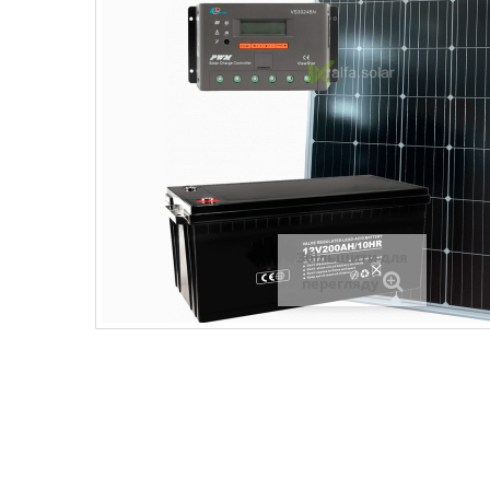
Збільшити для
перегляду