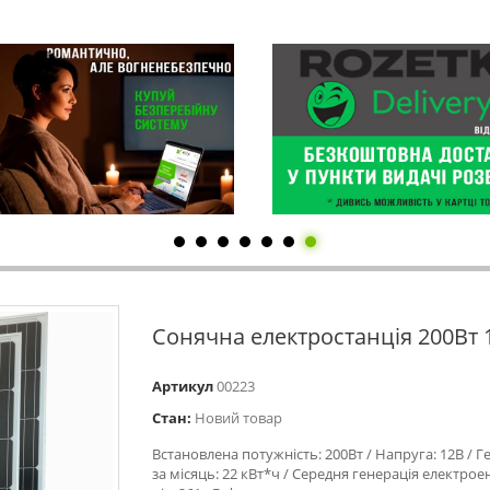
Cонячна електростанція 200Вт 
Артикул
00223
Стан:
Новий товар
Встановлена ​​потужність: 200Вт / Напруга: 12В / Г
за місяць: 22 кВт*ч / Середня генерація електроен