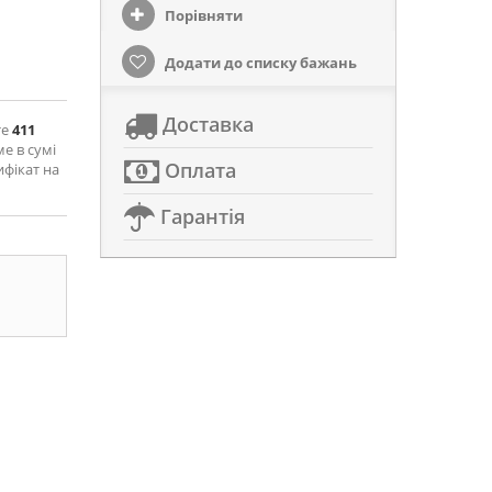
Порівняти
Додати до списку бажань
Доставка
те
411
ме в сумі
Оплата
ифікат на
Гарантія