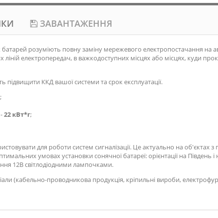
ИКИ
ЗАВАНТАЖЕННЯ
 батарей розуміють повну заміну мережевого електропостачання на ав
их ліній електропередач, в важкодоступних місцях або місцях, куди пр
 підвищити ККД вашої системи та срок експлуатації.
;
 -
22 кВт*г
;
стовувати для роботи систем сигналізації. Це актуально на об'єктах 
тимальних умовах установки сонячної батареї: орієнтації на Південь і
ення 12В світлодіодними лампочками.
ріали (кабельно-проводникова продукція, кріпильні вироби, електрофурн