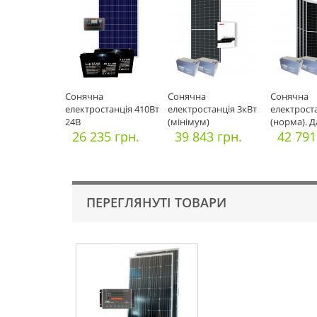
Cонячна
Cонячна
Cонячна
електростанція 410Вт
електростанція 3кВт
електрост
24В
(мінімум)
(норма). Д
26 235 грн.
39 843 грн.
42 791
ПЕРЕГЛЯНУТІ ТОВАРИ