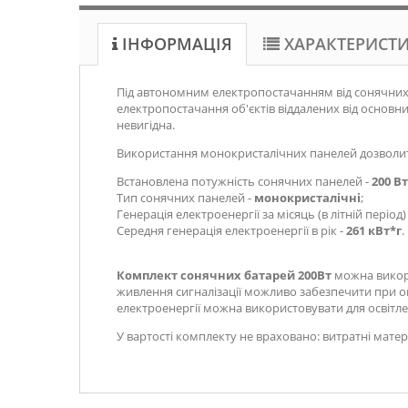
ІНФОРМАЦІЯ
ХАРАКТЕРИСТ
Під автономним електропостачанням від сонячних
електропостачання об'єктів віддалених від основн
невигідна.
Використання монокристалічних панелей дозволить
Встановлена ​​потужність сонячних панелей -
200 Вт
Тип сонячних панелей -
монокристалічні
;
Генерація електроенергії за місяць (в літній період)
Середня генерація електроенергії в рік -
261 кВт*г
.
Комплект сонячних батарей 200Вт
можна викори
живлення сигналізації можливо забезпечити при оп
електроенергії можна використовувати для освітл
У вартості комплекту не враховано: витратні мате