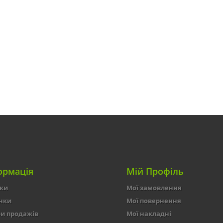
ормація
Мій Профіль
ки
Мої замовлення
нки
Мої повернення
и продажів
Мої накладні