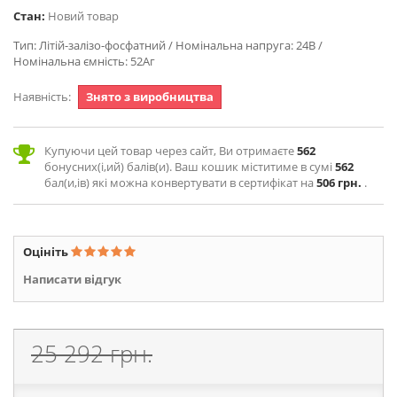
Стан:
Новий товар
Тип: Літій-залізо-фосфатний / Номінальна напруга: 24В /
Номінальна ємність: 52Аг
Наявність:
Знято з виробництва
Купуючи цей товар через сайт, Ви отримаєте
562
бонусних(і,ий) балів(и). Ваш кошик міститиме в сумі
562
бал(и,ів) які можна конвертувати в сертифікат на
506 грн.
.
Оцініть
Написати відгук
25 292 грн.