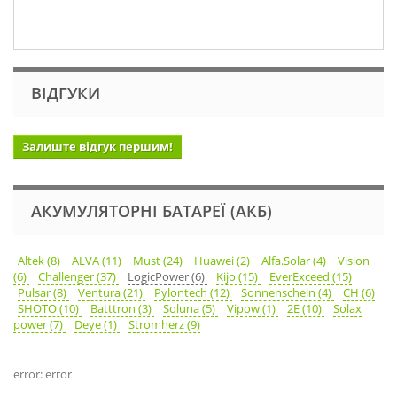
ВІДГУКИ
Залиште відгук першим!
АКУМУЛЯТОРНІ БАТАРЕЇ (АКБ)
Altek (8)
ALVA (11)
Must (24)
Huawei (2)
Alfa.Solar (4)
Vision
(6)
Challenger (37)
LogicPower (6)
Kijo (15)
EverExceed (15)
Pulsar (8)
Ventura (21)
Pylontech (12)
Sonnenschein (4)
CH (6)
SHOTO (10)
Batttron (3)
Soluna (5)
Vipow (1)
2E (10)
Solax
power (7)
Deye (1)
Stromherz (9)
error: error