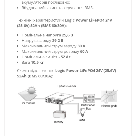
акумуляторів послідовно;
Вбудований захист та керування BMS.
Технічні характеристики
Logic Power LiFePO4 24V
(25.6V) 52Ah (BMS 60/30A):
Номінальна напруга
25,6 В
Напруга заряду
29,2 В
Максимальний струм заряду
30
А
Максимальний струм розряду
6
0 A
Номінальна ємність
52 Аг
Вага
10,5 кг
Схема підключення
Logic Power LiFePO4 24V (25.6V)
52Ah (BMS 60/30A):