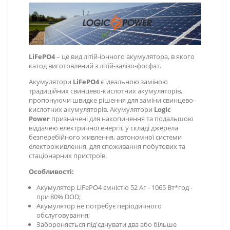
LiFePO4
– це вид літій-іонного акумулятора, в якого
катод виготовлений з літій-залізо-фосфат.
Акумулятори
LiFePO4
є ідеальною заміною
традиційних свинцево-кислотних акумуляторів,
пропонуючи швидке рішення для заміни свинцево-
кислотних акумуляторів. Акумулятори
Logic
Power
призначені для накопичення та подальшою
віддачею електричної енергії, у складі джерела
безперебійного живлення, автономної системи
електроживлення, для споживання побутових та
стаціонарних пристроїв.
Особливості:
Акумулятор LiFePO4 ємністю 52 Aг - 1065 Вт*год -
при 80% DOD;
Акумулятор не потребує періодичного
обслуговування;
Забороняється під'єднувати два або більше