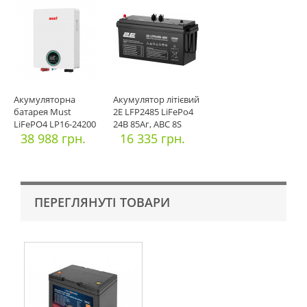
Акумуляторна
Акумулятор літієвий
батарея Must
2E LFP2485 LiFePo4
LiFePO4 LP16-24200
24В 85Aг, ABC 8S
25.6V 200Ah, 5,
38 988 грн.
16 335 грн.
ПЕРЕГЛЯНУТІ ТОВАРИ