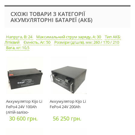
СХОЖІ ТОВАРИ З КАТЕГОРІЇ
АКУМУЛЯТОРНІ БАТАРЕЇ (АКБ)
Напруга, В: 24
Максимальний струм заряду, А: 30
Тип АКБ:
Літієвий
Ємність, Аг: 50
Розміри (д/ш/в), мм: 260 / 170 / 210
Вага, кг: 10,5
Аккумулятор Kijo Li
Аккумулятор Kijo Li
FePo4 24V 100Ah
FePo4 24V 200Ah
(літій-залізо-
фосфатний)
30 600 грн.
56 250 грн.