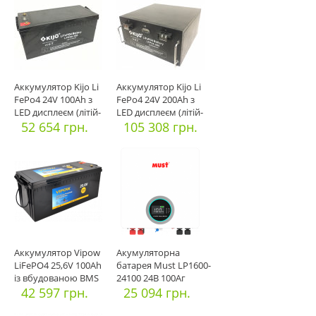
Аккумулятор Kijo Li
Аккумулятор Kijo Li
FePo4 24V 100Ah з
FePo4 24V 200Ah з
LED дисплеєм (літій-
LED дисплеєм (літій-
за
52 654 грн.
за
105 308 грн.
Аккумулятор Vipow
Акумуляторна
LiFePO4 25,6V 100Ah
батарея Must LP1600-
із вбудованою ВМS
24100 24В 100Аг
плат
42 597 грн.
LiFePO4
25 094 грн.