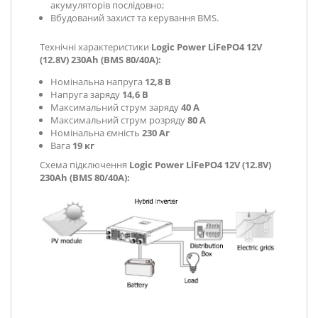
акумуляторів послідовно;
Вбудований захист та керування BMS.
Технічні характеристики
Logic Power LiFePO4 12V
(12.8V) 230Ah (BMS 80/40A):
Номінальна напруга
12,8 В
Напруга заряду
14,6 В
Максимальний струм заряду
40
А
Максимальний струм розряду
8
0 A
Номінальна ємність
230 Аг
Вага
19 кг
Схема підключення
Logic Power LiFePO4 12V (12.8V)
230Ah (BMS 80/40A):