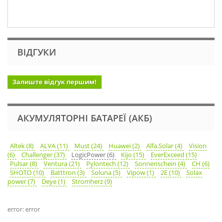
ВІДГУКИ
Залиште відгук першим!
АКУМУЛЯТОРНІ БАТАРЕЇ (АКБ)
Altek (8)
ALVA (11)
Must (24)
Huawei (2)
Alfa.Solar (4)
Vision
(6)
Challenger (37)
LogicPower (6)
Kijo (15)
EverExceed (15)
Pulsar (8)
Ventura (21)
Pylontech (12)
Sonnenschein (4)
CH (6)
SHOTO (10)
Batttron (3)
Soluna (5)
Vipow (1)
2E (10)
Solax
power (7)
Deye (1)
Stromherz (9)
error: error