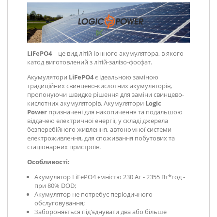
LiFePO4
– це вид літій-іонного акумулятора, в якого
катод виготовлений з літій-залізо-фосфат.
Акумулятори
LiFePO4
є ідеальною заміною
традиційних свинцево-кислотних акумуляторів,
пропонуючи швидке рішення для заміни свинцево-
кислотних акумуляторів. Акумулятори
Logic
Power
призначені для накопичення та подальшою
віддачею електричної енергії, у складі джерела
безперебійного живлення, автономної системи
електроживлення, для споживання побутових та
стаціонарних пристроїв.
Особливості:
Акумулятор LiFePO4 ємністю 230 Aг - 2355 Вт*год -
при 80% DOD;
Акумулятор не потребує періодичного
обслуговування;
Забороняється під'єднувати два або більше