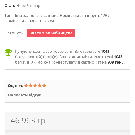
Стан:
Новий товар
Тип: Літій-залізо-фосфатний / Номінальна напруга: 12В /
Номінальна ємність: 230Аг
Наявність:
Знято з виробництва
Купуючи цей товар через сайт, Ви отримаєте
1043
бонусних(і,ий) балів(и). Ваш кошик міститиме в сумі
1043
бал(и,ів) які можна конвертувати в сертифікат на
939 грн.
.
Оцініть
Написати відгук
46 963 грн.