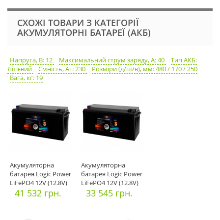
СХОЖІ ТОВАРИ З КАТЕГОРІЇ
АКУМУЛЯТОРНІ БАТАРЕЇ (АКБ)
Напруга, В: 12
Максимальний струм заряду, А: 40
Тип АКБ:
Літієвий
Ємність, Аг: 230
Розміри (д/ш/в), мм: 480 / 170 / 250
Вага, кг: 19
Акумуляторна
Акумуляторна
батарея Logic Power
батарея Logic Power
LiFePO4 12V (12.8V)
LiFePO4 12V (12.8V)
202Ah (
41 532 грн.
140Ah (
33 545 грн.