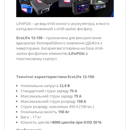
LiFePO4 – це вид літій-іонного акумулятора, в якого
катод виготовлений з літій-залізо-фосфату.
EcoLiFe
12-150
– призначена для використання
в
джерелах безперебійного живлення (ДБЖ)
та з
інверторами. Батарея виготовлена на база літій-
залізо-фосфатних елементів
(
LiFePO
4
) в
пластиковому
корпусі.
Технічні характеристики
EcoLiFe
12-150
:
Номінальна напруга
12,8 В
Стандартний струм заряду
75 А
Максимальний струм заряду
75 А
Максимальний струм розряду
150 А
Струм розряду, максимум 450 А (100 мс.)
Номінальна ємність
150 Аг
Вага ~ 17 кг
Кількість циклів
>8000 циклів при DOD 50 %
Особливості: