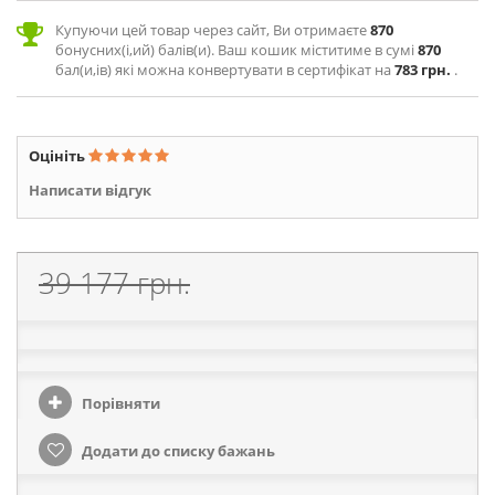
Купуючи цей товар через сайт, Ви отримаєте
870
бонусних(і,ий) балів(и). Ваш кошик міститиме в сумі
870
бал(и,ів) які можна конвертувати в сертифікат на
783 грн.
.
Оцініть
Написати відгук
39 177 грн.
Порівняти
Додати до списку бажань