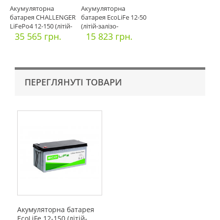
Акумуляторна
Акумуляторна
батарея CHALLENGER
батарея EcoLiFe 12-50
LiFePo4 12-150 (літій-
(літій-залізо-
залізо
35 565 грн.
фосфатний)
15 823 грн.
ПЕРЕГЛЯНУТІ ТОВАРИ
Акумуляторна батарея
EcoLiFe 12-150 (літій-