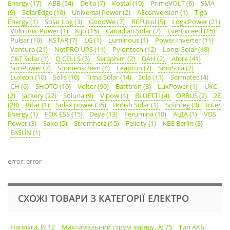
Energy (17)
ABB (54)
Delta (7)
Kostal (10)
PrimeVOLT (6)
SMA
(9)
SolarEdge (10)
Universal Power (2)
AEconversion (1)
Tigo
Energy (1)
Solar Log (3)
GoodWe (7)
REFUsol (5)
LogicPower (21)
Voltronic Power (1)
Kijo (15)
Canadian Solar (7)
EverExceed (15)
Pulsar (10)
KSTAR (7)
LG (1)
Luminous (1)
Power Inverter (11)
Ventura (21)
NetPRO UPS (11)
Pylontech (12)
Longi Solar (18)
C&T Solar (1)
Q CELLS (3)
Seraphim (2)
DAH (2)
Afore (41)
SunPower (7)
Sonnenschein (4)
Leapton (7)
SinoSola (2)
Luxeon (10)
Solis (10)
Trina Solar (14)
Sola (11)
Sermatec (4)
CH (6)
SHOTO (10)
Volter (90)
Batttron (3)
LuxPower (1)
UKC
(2)
Jackery (22)
Soluna (9)
Vipow (1)
BLUETTI (4)
ORBUS (2)
2E
(28)
Ritar (1)
Solax power (35)
British Solar (1)
Solinteg (3)
Inter
Energy (1)
FOX ESS (15)
Deye (13)
Ferumina (10)
АІДА (1)
VDS
Power (3)
Sako (5)
Stromherz (15)
Felicity (1)
KBE Berlin (3)
EASUN (1)
error: error
СХОЖІ ТОВАРИ З КАТЕГОРІЇ ЕЛЕКТРО
Напруга, В: 12
Максимальний струм заряду, А: 75
Тип АКБ: