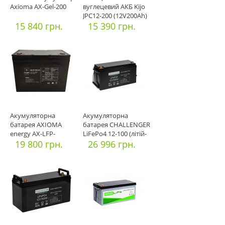
Axioma AX-Gel-200
вуглецевий АКБ Kijo
JPC12-200 (12V200Ah)
15 840 грн.
Carbon 120
15 390 грн.
Акумуляторна
Акумуляторна
батарея AXIOMA
батарея CHALLENGER
energy AX-LFP-
LiFePo4 12-100 (літій-
100/12.8 LiFePo4-(
19 800 грн.
залізо
26 996 грн.