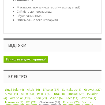
Має високі показники терміну експлуатації;
Стійкість до перезаряду;
Вбудований
BMS
;
Оптимальна вага і габарити.
ВІДГУКИ
Залиште відгук першим!
ЕЛЕКТРО
Yingli Solar (4)
Altek (56)
EPsolar (37)
Santakups (1)
Growatt (27)
ALVA (11)
Must (64)
JMTHY (6)
Juta (20)
Huawei (28)
JA Solar
(4)
Alfa.Solar (118)
Risen (21)
Vision (6)
Kaco (11)
Axioma (1)
Trannergy (8)
ETI (21)
Challenger (38)
Fronius (20)
Victron