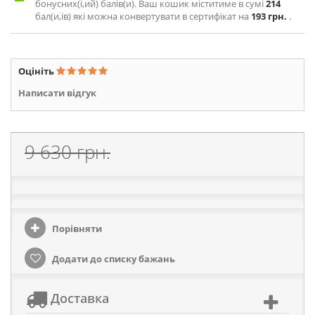
бонусних(і,ий) балів(и). Ваш кошик міститиме в сумі
214
бал(и,ів) які можна конвертувати в сертифікат на
193 грн.
.
Оцініть
Написати відгук
9 630 грн.
Порівняти
Додати до списку бажань
Доставка