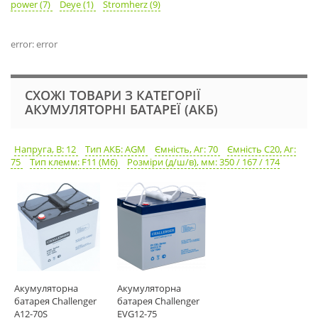
power (7)
Deye (1)
Stromherz (9)
error: error
СХОЖІ ТОВАРИ З КАТЕГОРІЇ
АКУМУЛЯТОРНІ БАТАРЕЇ (АКБ)
Напруга, В: 12
Тип АКБ: AGM
Ємність, Аг: 70
Ємність С20, Аг:
75
Тип клемм: F11 (M6)
Розміри (д/ш/в), мм: 350 / 167 / 174
Акумуляторна
Акумуляторна
батарея Challenger
батарея Challenger
A12-70S
EVG12-75