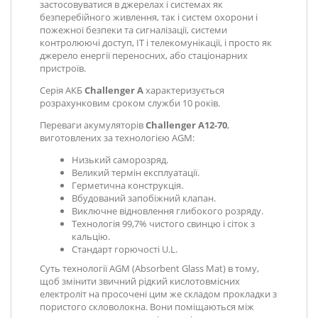
застосовуватися
в джерелах і системах як
безперебійного живлення, так і систем охорони і
пожежної безпеки та сигналізації, системи
контролюючі доступ, IT і телекомунікації, і просто як
джерело енергії переносних, або стаціонарних
пристроїв.
Серія АКБ
Challenger A
характеризується
розрахунковим сроком служби 10 років.
Переваги акумуляторів
Challenger A12-70
,
виготовлених за технологією AGM:
Низький саморозряд.
Великий термін експлуатації.
Герметична конструкція.
Вбудований запобіжний клапан.
Виключне відновлення глибокого розряду.
Технологія 99,7% чистого свинцю і сіток з
кальцію.
Стандарт горючості U.L.
Суть технології AGM (Absorbent Glass Mat) в тому,
щоб змінити звичний рідкий кислотовмісних
електроліт на просочені цим же складом прокладки з
пористого скловолокна. Вони поміщаються між