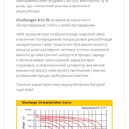
свинцевими електродами і, по суті, виконують ту ж
роль, що і кислотний розчин класичного
акумулятора.
Challenger A12-70
не вимагає технічного
обслуговування, тобто є необслуговуваним.
AGM акумулятори позбулися ряду недоліків своїх
класичних попередників: покращилася рекомбінація
сепараторних газів і практично був виключений їх
вихід за межі капілярної системи; істотно знизилися
вимоги до електричної напруги в процесі заряду;
став можливим прискорений заряд батареї
струмами; скловолоконний сепаратор виключив
механічну втрату електроліту (витікання) і значно
уповільнив процес руйнування пластин.
Технічні характеристики акумуляторних батарей
серії AGM
: