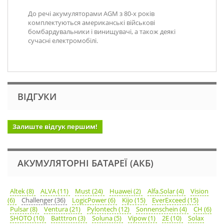
До речі акумуляторами AGM з 80-х років
комплектуються американські військові
бомбардувальники і винищувачі, а також деякі
сучасні електромобілі.
ВІДГУКИ
Залиште відгук першим!
АКУМУЛЯТОРНІ БАТАРЕЇ (АКБ)
Altek (8)
ALVA (11)
Must (24)
Huawei (2)
Alfa.Solar (4)
Vision
(6)
Challenger (36)
LogicPower (6)
Kijo (15)
EverExceed (15)
Pulsar (8)
Ventura (21)
Pylontech (12)
Sonnenschein (4)
CH (6)
SHOTO (10)
Batttron (3)
Soluna (5)
Vipow (1)
2E (10)
Solax