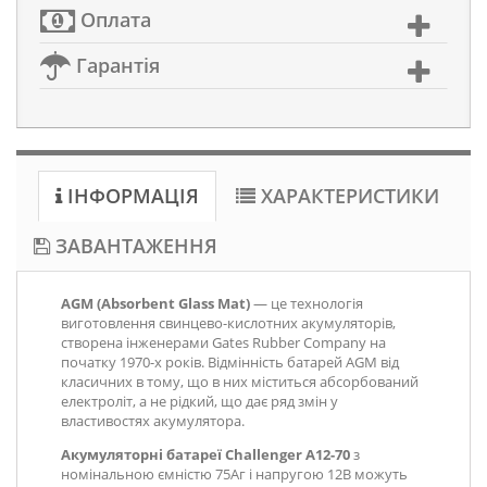
Оплата
Гарантія
ІНФОРМАЦІЯ
ХАРАКТЕРИСТИКИ
ЗАВАНТАЖЕННЯ
AGM (Absorbent Glass Mat)
— це технологія
виготовлення свинцево-кислотних акумуляторів,
створена інженерами Gates Rubber Company на
початку 1970-х років. Відмінність батарей AGM від
класичних в тому, що в них міститься абсорбований
електроліт, а не рідкий, що дає ряд змін у
властивостях акумулятора.
Акумуляторні батареї Challenger A12-70
з
номінальною ємністю 75Аг і напругою 12В можуть