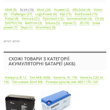
Altek (8)
ALVA (10)
Must (24)
Huawei (2)
Alfa.Solar (4)
Vision
(6)
Challenger (37)
LogicPower (6)
Kijo (15)
EverExceed (15)
Pulsar (8)
Ventura (21)
Pylontech (12)
Sonnenschein (4)
CH (6)
SHOTO (10)
Batttron (3)
Soluna (5)
Vipow (1)
2E (10)
Solax
power (7)
Deye (1)
Stromherz (9)
error: error
СХОЖІ ТОВАРИ З КАТЕГОРІЇ
АКУМУЛЯТОРНІ БАТАРЕЇ (АКБ)
Напруга, В: 12
Тип АКБ: AGM
Ємність, Аг: 150
Ємність С20, Аг:
150
Тип клемм: Болт М8
Розміри (д/ш/в), мм: 483 / 170 / 241