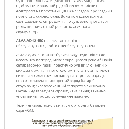
Суть технології AGM (Absorbent Glass Mat) в тому,
щоб змінити звичний рідкий кислотовмісних
електроліт на просочені цим же складом прокладки з
пористого скловолокна. Вони поміщаються між
свинцевими електродами і, по суті, виконують ту ж
роль, що і кислотний розчин класичного
акумулятора.
ALVA AD12-150
не вимагає технічного
обслуговування, тобто є необслуговуваним.
AGM акумулятори позбулися ряду недоліків своїх
класичних попередників: покращилася рекомбінація
сепараторних газів і практично був виключений їх
вихід за межі капілярної системи; істотно знизилися
вимоги до електричної напруги в процесі заряду;
став можливим прискорений заряд батареї
струмами; скловолоконний сепаратор виключив
механічну втрату електроліту (витікання) і значно
уповільнив процес руйнування пластин.
Технічні характеристики акумуляторних батарей
серії AGM: