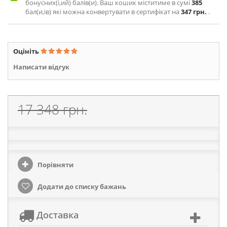
бонусних(і,ий) балів(и). Ваш кошик міститиме в сумі
385
бал(и,ів) які можна конвертувати в сертифікат на
347 грн.
.
Оцініть
Написати відгук
17 348 грн.
Порівняти
Додати до списку бажань
Доставка