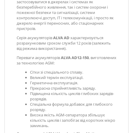
застосовуватися
в джерелах і системах як
безперебійного живлення, так і систем охорони і
пожежної безпеки та сигналізації, системи
контролюючі доступ, IT і телекомунікації, і просто як
джерело енергії переносних, або стаціонарних
пристроїв.
Серія акумуляторів
ALVA AD
характеризується
розрахунковим сроком служби 12 років (залежить
від режима використання).
Переваги акумуляторів
ALVA AD12-150
, виготовлених
за технологією AGM:
Сітки зі спеціального сплаву.
Великий термін експлуатації.
Герметична експлуатація.
Прекрасна сприйнятливість заряду.
Підвищена кількість циклів глибоких зарядів-
розрядів.
Спеціальна формула добавок для глибокого
розряду.
Висока якість AGM-сепаратора збільшує
кількість циклів і запобігає від коротких мікро
замикань.