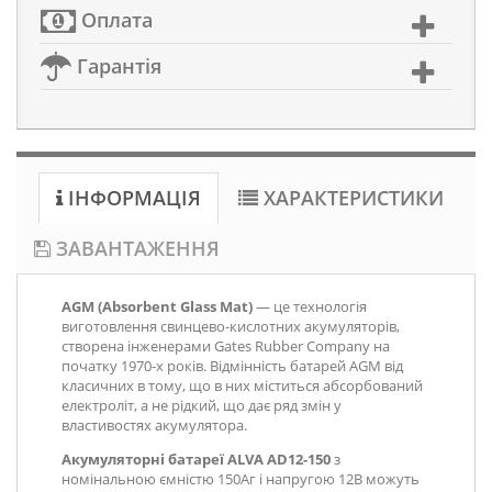
Оплата
Гарантія
ІНФОРМАЦІЯ
ХАРАКТЕРИСТИКИ
ЗАВАНТАЖЕННЯ
AGM (Absorbent Glass Mat)
— це технологія
виготовлення свинцево-кислотних акумуляторів,
створена інженерами Gates Rubber Company на
початку 1970-х років. Відмінність батарей AGM від
класичних в тому, що в них міститься абсорбований
електроліт, а не рідкий, що дає ряд змін у
властивостях акумулятора.
Акумуляторні батареї ALVA AD12-150
з
номінальною ємністю 150Аг і напругою 12В можуть