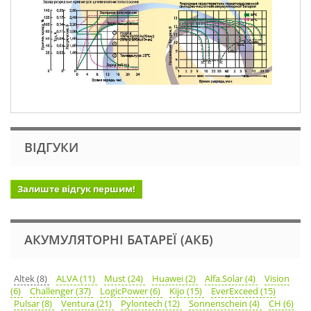
ВІДГУКИ
Залиште відгук першим!
АКУМУЛЯТОРНІ БАТАРЕЇ (АКБ)
Altek (8)
ALVA (11)
Must (24)
Huawei (2)
Alfa.Solar (4)
Vision
(6)
Challenger (37)
LogicPower (6)
Kijo (15)
EverExceed (15)
Pulsar (8)
Ventura (21)
Pylontech (12)
Sonnenschein (4)
CH (6)