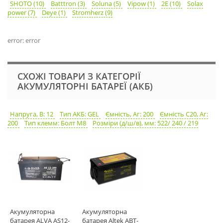
SHOTO (10)
Batttron (3)
Soluna (5)
Vipow (1)
2E (10)
Solax
power (7)
Deye (1)
Stromherz (9)
error: error
СХОЖІ ТОВАРИ З КАТЕГОРІЇ
АКУМУЛЯТОРНІ БАТАРЕЇ (АКБ)
Напруга, В: 12
Тип АКБ: GEL
Ємність, Аг: 200
Ємність С20, Аг:
200
Тип клемм: Болт М8
Розміри (д/ш/в), мм: 522/ 240 / 219
Акумуляторна
Акумуляторна
батарея ALVA AS12-
батарея Altek ABT-