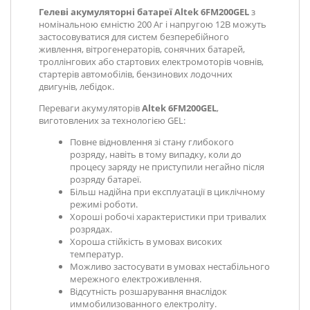
Гелеві акумуляторні батареї Altek 6FM200GEL
з
номінальною ємністю 200 Аг і напругою 12В можуть
застосовуватися для систем безперебійного
живлення, вітрогенераторів, сонячних батарей,
троллінгових або стартових електромоторів човнів,
стартерів автомобілів, бензинових лодочних
двигунів, лебідок.
Переваги акумуляторів
Altek 6FM200GEL
,
виготовлених за технологією GEL:
Повне відновлення зі стану глибокого
розряду, навіть в тому випадку, коли до
процесу заряду не приступили негайно після
розряду батареї.
Більш надійна при експлуатації в циклічному
режимі роботи.
Хороші робочі характеристики при тривалих
розрядах.
Хороша стійкість в умовах високих
температур.
Можливо застосувати в умовах нестабільного
мережного електроживлення.
Відсутність розшарування внаслідок
иммобилизованного електроліту.