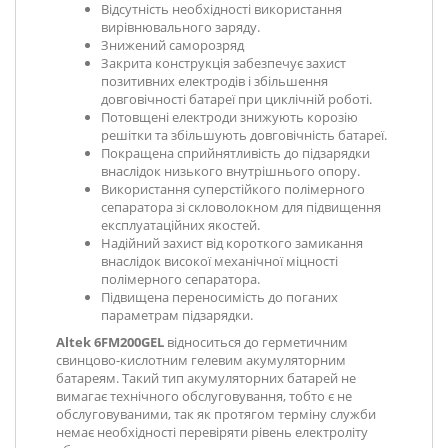
Відсутність необхідності використання
вирівнювального заряду.
Знижений саморозряд
Закрита конструкція забезпечує захист
позитивних електродів і збільшення
довговічності батареї при циклічній роботі.
Потовщені електроди знижують корозію
решітки та збільшують довговічність батареї.
Покращена сприйнятливість до підзарядки
внаслідок низького внутрішнього опору.
Використання суперстійкого полімерного
сепаратора зі скловолокном для підвищення
експлуатаційних якостей.
Надійний захист від короткого замикання
внаслідок високої механічної міцності
полімерного сепаратора.
Підвищена переносимість до поганих
параметрам підзарядки.
Altek 6FM200GEL
відноситься до герметичним
свинцово-кислотним гелевим акумуляторним
батареям. Такий тип акумуляторних батарей не
вимагає технічного обслуговування, тобто є не
обслуговуваними, так як протягом терміну служби
немає необхідності перевіряти рівень електроліту