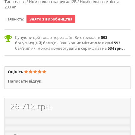
Тип: гелева / Номінальна напруга: 12В / Номінальна ємність:
200 Аг
Наявність:
Знято з виробництва
Купуючи цей товар через сайт, Ви отримаєте
593
бонусних(і,ий) балів(и). Ваш кошик міститиме в сумі
593
бал(и,ів) які можна конвертувати в сертифікат на
534 грн.
.
Оцініть
Написати відгук
26 712 грн.